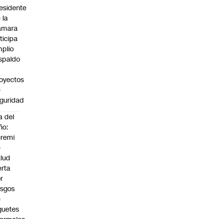
esidente
 la
ámara
ticipa
plio
spaldo
oyectos
e
guridad
a del
ño:
remi
e
lud
erta
r
esgos
e
guetes