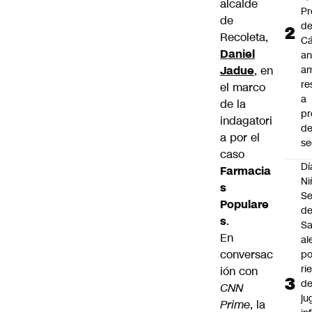
alcalde
Pr
de
de
Recoleta,
C
Daniel
an
Jadue
, en
am
re
el marco
a
de la
pr
indagatori
d
a por el
se
caso
Dí
Farmacia
Ni
s
Se
Populare
d
s
.
Sa
En
al
conversac
po
ri
ión con
d
CNN
ju
Prime
, la