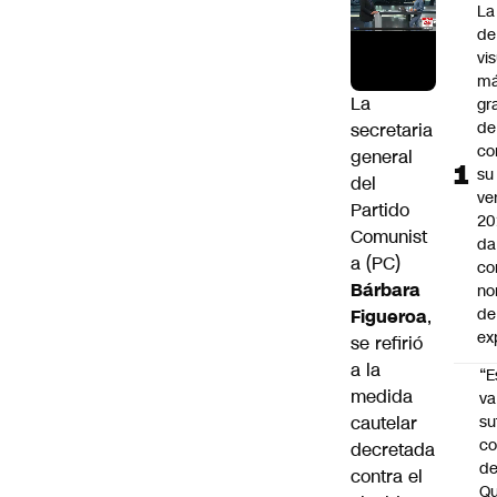
La
de
vi
m
La
gr
de
secretaria
co
general
su
del
ve
Partido
20
Comunist
da
a (PC)
co
Bárbara
no
de
Figueroa
,
ex
se refirió
a la
“E
medida
va
cautelar
su
co
decretada
d
contra el
Qu