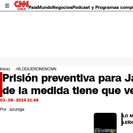
País
Mundo
Negocios
Podcast y Programas comp
País
Mundo
Inicio
#LODIJERONENCNN
Negocios
Prisión preventiva para 
Deportes
de la medida tiene que v
Programas completos
Cultura
Servicios
03- 06- 2024 21:48
Bits
Por
azuniga
CNN Data
LO 
CNN tiempo
LEÍD
Futuro 360
Opinión