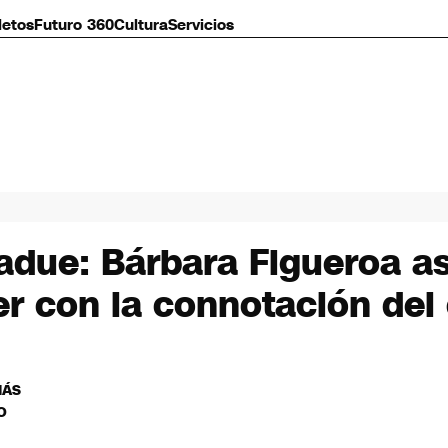
letos
Futuro 360
Cultura
Servicios
Jadue: Bárbara Figueroa a
er con la connotación del
MÁS
O