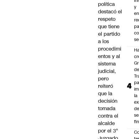
in
política
y
destacó el
en
respeto
r
que tiene
pa
c
el partido
se
a los
procedimi
Ha
entos y al
cr
G
sistema
d
judicial,
Tr
pero
pa
reiteró
im
que la
la
decisión
ex
tomada
d
se
contra el
fi
alcalde
por el 3°
Co
Juzgado
te