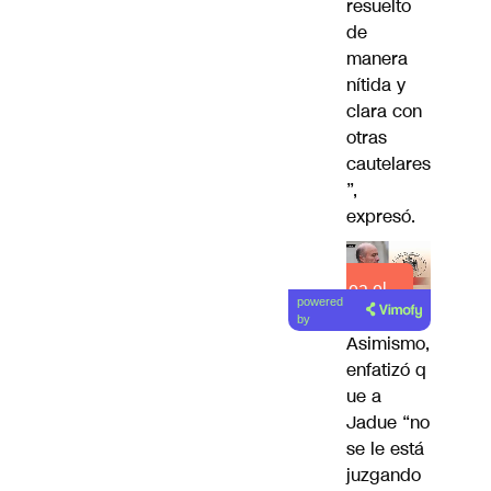
resuelto
de
manera
nítida y
clara con
otras
cautelares
”,
expresó.
Lea el
powered
artículo
by
Asimismo,
enfatizó q
ue a
Jadue “no
se le está
juzgando