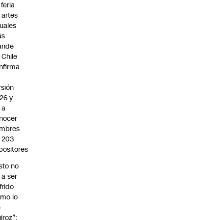
 feria
 artes
suales
ás
ande
 Chile
nfirma
rsión
26 y
 a
nocer
mbres
 203
positores
sto no
 a ser
frido
mo lo
e
iroz”: