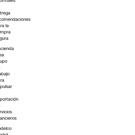
formales
trega
ecomendaciones
ra la
ompra
gura
cienda
ea
rupo
e
abajo
ra
pulsar
portación
e
rvicios
nancieros
delco
ndrá