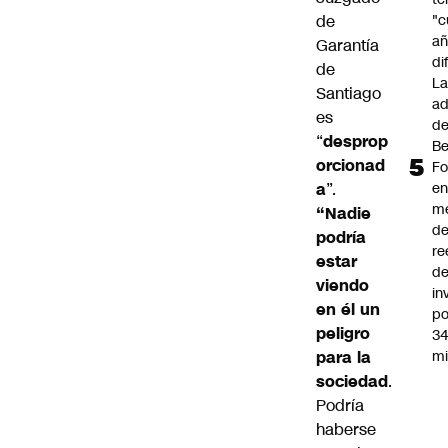
de
"c
añ
Garantía
di
de
L
Santiago
ad
es
d
“
desprop
Be
orcionad
Fo
a
”.
e
m
“Nadie
d
podría
re
estar
d
viendo
in
en él un
po
peligro
34
para la
mi
sociedad
.
Podría
haberse