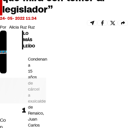
Futuro 360
legislador”
Opinión
24- 05- 2022 11:34
Por
Alicia Ruz Ruz
LO
MÁS
LEÍDO
Condenan
a
15
años
de
cárcel
a
exalcalde
de
Renaico,
Juan
Co
Carlos
n