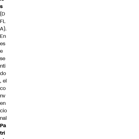
s
(D
FL
A).
En
es
e
se
nti
do
, el
co
nv
en
cio
nal
Pa
tri