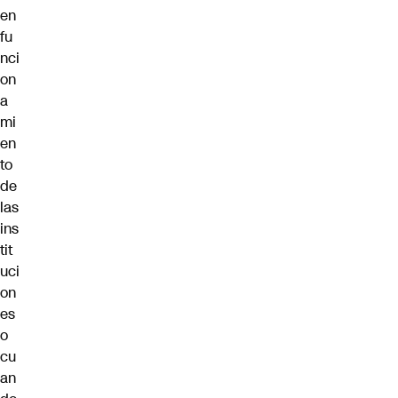
en
fu
nci
on
a
mi
en
to
de
las
ins
tit
uci
on
es
o
cu
an