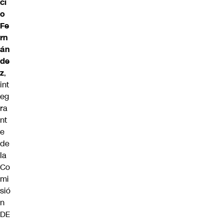
ci
o
Fe
rn
án
de
z
,
int
eg
ra
nt
e
de
la
Co
mi
sió
n
DE