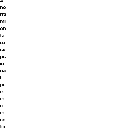
a
he
rra
mi
en
ta
ex
ce
pc
io
na
l
pa
ra
m
o
m
en
tos