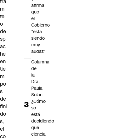
tra
afirma
mi
que
te
el
o
Gobierno
de
"está
siendo
sp
muy
ac
audaz"
he
en
Columna
tie
de
la
m
Dra.
po
Paula
s
Solar:
de
¿Cómo
fini
se
do
está
s,
decidiendo
qué
el
ciencia
co