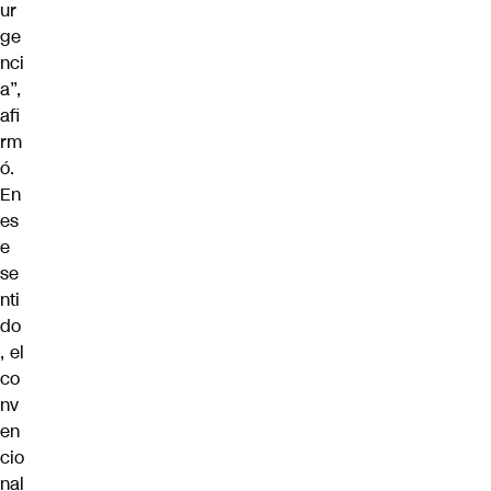
ur
ge
nci
a”,
afi
rm
ó.
En
es
e
se
nti
do
, el
co
nv
en
cio
nal