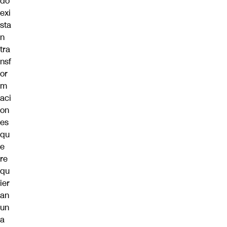
do
exi
sta
n
tra
nsf
or
m
aci
on
es
qu
e
re
qu
ier
an
un
a