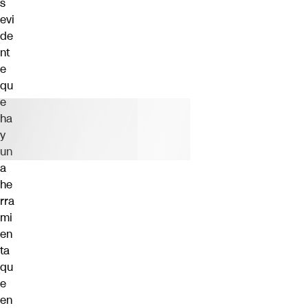
s
evi
de
nt
e
qu
e
ha
y
un
a
he
rra
mi
en
ta
qu
e
en