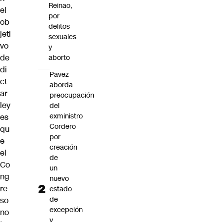
Reinao,
el
por
ob
delitos
jeti
sexuales
vo
y
de
aborto
di
Pavez
ct
aborda
ar
preocupación
ley
del
exministro
es
Cordero
qu
por
e
creación
el
de
Co
un
ng
nuevo
re
estado
de
so
excepción
no
y