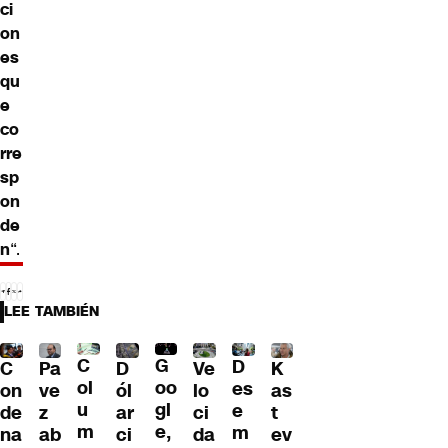
ci
on
es
qu
e
co
rre
sp
on
de
n
“.
LEE TAMBIÉN
C
G
D
C
Pa
D
Ve
K
ol
oo
es
on
ve
ól
lo
as
u
gl
e
de
z
ar
ci
t
m
e,
m
na
ab
ci
da
ev