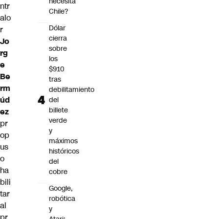
necesita
ntr
Chile?
alo
Dólar
r
cierra
Jo
sobre
rg
los
e
$910
Be
tras
rm
debilitamiento
úd
del
billete
ez
verde
pr
y
op
máximos
us
históricos
o
del
ha
cobre
bili
Google,
tar
robótica
al
y
pr