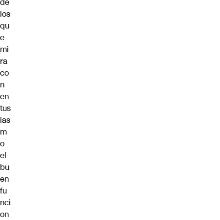
de
los
qu
e
mi
ra
co
n
en
tus
ias
m
o
el
bu
en
fu
nci
on