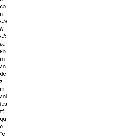
co
n
CN
N
Ch
ile
,
Fe
rn
án
de
z
m
ani
fes
tó
qu
e
“e