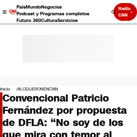
País
Mundo
Negocios
Radio
Podcast y Programas completos
CNN
Futuro 360
Cultura
Servicios
País
Mundo
Negocios
Inicio
#LODIJERONENCNN
Convencional Patricio
Deportes
Programas completos
Fernández por propuesta
Cultura
Servicios
de DFLA: “No soy de los
Bits
CNN Data
que mira con temor al
CNN tiempo