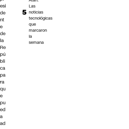
Atari:
esi
Las
noticias
de
tecnológicas
nt
que
e
marcaron
de
la
la
semana
Re
pú
bli
ca
pa
ra
qu
e
pu
ed
a
ad