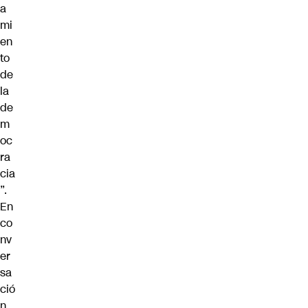
a
mi
en
to
de
la
de
m
oc
ra
cia
”.
En
co
nv
er
sa
ció
n