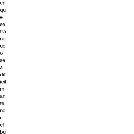
en
qu
e
se
tra
nq
ue
o
se
a
dif
ícil
m
an
te
ne
r
el
bu