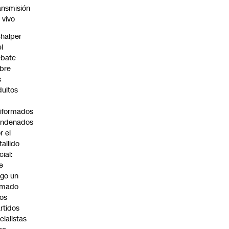
ansmisión
 vivo
halper
el
ebate
bre
s
dultos
iformados
ondenados
r el
tallido
cial:
e
go un
amado
los
rtidos
icialistas