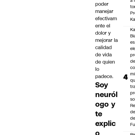
a 
poder
to
manejar
Pr
efectivam
Ka
ente el
Ka
dolor y
Bi
mejorar la
es
calidad
el
de vida
pr
d
de quien
co
lo
mi
padece.
q
Soy
tr
neuról
pr
so
ogo y
Re
te
de
de
explic
Fu
o
Bi