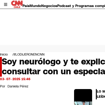
País
Mundo
Negocios
Podcast y Programas comp
País
Mundo
Inicio
#LODIJERONENCNN
Negocios
Soy neurólogo y te expl
Deportes
consultar con un especia
Programas completos
Cultura
Servicios
03- 07- 2025 15:46
Bits
Por
Daniela Pérez
CNN Data
LO 
CNN tiempo
LEÍD
Futuro 360
Opinión