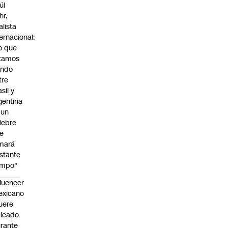
úl
hr,
alista
ternacional:
o que
tamos
endo
tre
sil y
gentina
 un
iebre
e
mará
stante
empo"
fluencer
exicano
uere
leado
rante