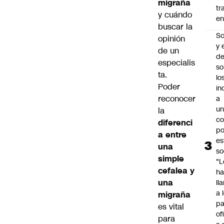
migraña
tr
y cuándo
en
buscar la
Sc
opinión
y 
de un
d
especialis
so
ta.
lo
Poder
in
reconocer
a
un
la
c
diferenci
po
a entre
es
una
so
simple
"L
cefalea y
ha
una
ll
a 
migraña
pa
es vital
of
para