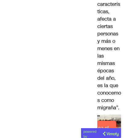
caracterís
ticas,
afecta a
ciertas
personas
y más o
menes en
las
mismas
épocas
del año,
es la que
conocemo
s como
migraña”.
Lea el
powered
artículo
by