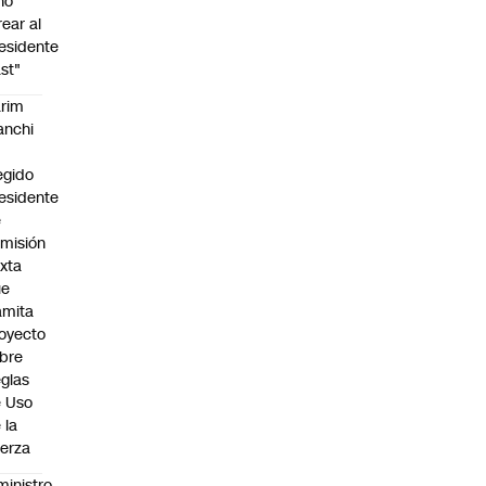
no
rear al
esidente
st"
rim
anchi
egido
esidente
e
misión
xta
ue
amita
oyecto
bre
glas
 Uso
 la
erza
ministro