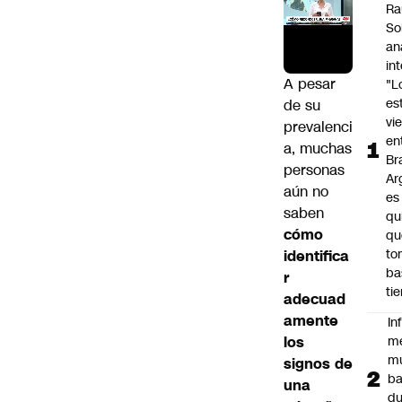
Ra
So
an
in
A pesar
"L
es
de su
vi
prevalenci
en
a, muchas
Bra
personas
Ar
aún no
es
saben
qu
cómo
qu
to
identifica
ba
r
ti
adecuad
amente
In
los
m
m
signos de
ba
una
du