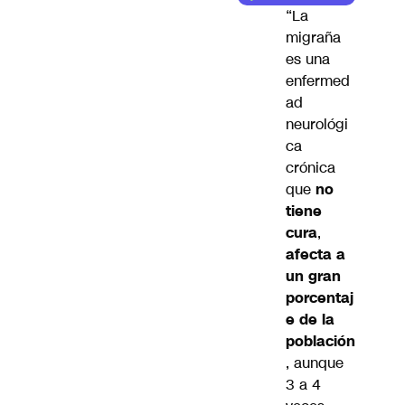
“La
migraña
es una
enfermed
ad
neurológi
ca
crónica
que
no
tiene
cura
,
afecta a
un gran
porcentaj
e de la
población
, aunque
3 a 4