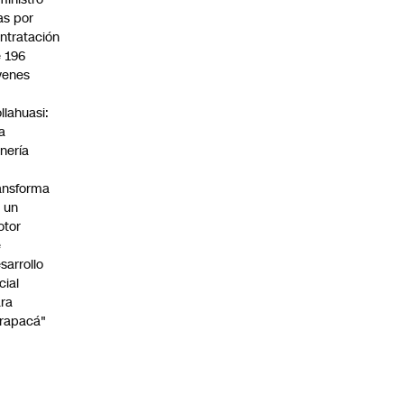
s por
ntratación
 196
venes
n
llahuasi:
a
nería
ansforma
 un
otor
e
sarrollo
cial
ra
rapacá"