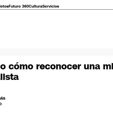
letos
Futuro 360
Cultura
Servicios
ico cómo reconocer una m
lista
MÁS
O