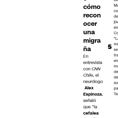
cómo
Ma
co
recon
de
ocer
jó
e
una
Co
"L
migra
mi
ña
se
tr
En
en
entrevista
m
con
CNN
d
Chile
, el
de
neurólogo
so
Alex
pa
Espinoza
,
Ta
señaló
que “la
cefalea