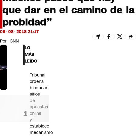
Futuro 360
que dar en el camino de la
Opinión
probidad”
06- 08- 2018 21:17
Por
CNN
LO
MÁS
LEÍDO
Tribunal
ordena
bloquear
sitios
de
apuestas
online
y
establece
mecanismo