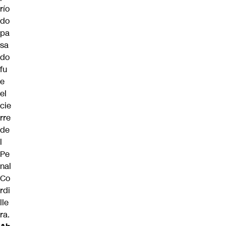
río
do
pa
sa
do
fu
e
el
cie
rre
de
l
Pe
nal
Co
rdi
lle
ra.