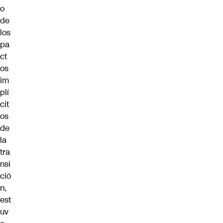
o
de
los
pa
ct
os
im
plí
cit
os
de
la
tra
nsi
ció
n,
est
uv