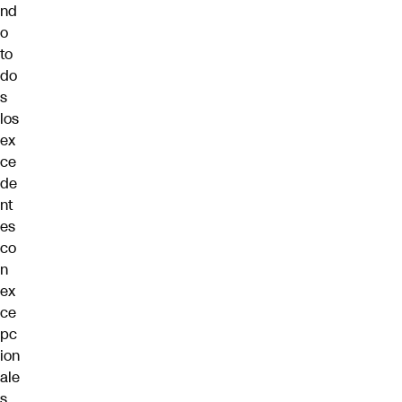
nd
o
to
do
s
los
ex
ce
de
nt
es
co
n
ex
ce
pc
ion
ale
s