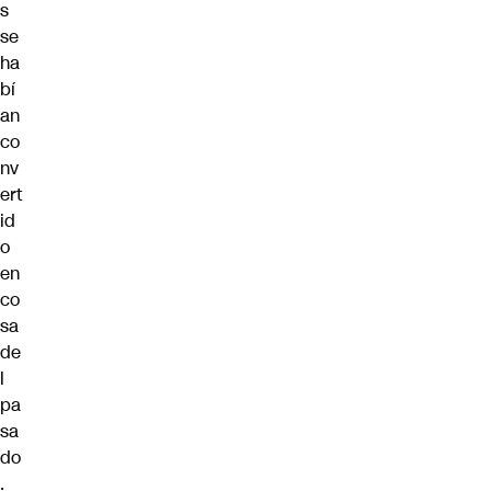
s
se
ha
bí
an
co
nv
ert
id
o
en
co
sa
de
l
pa
sa
do
.