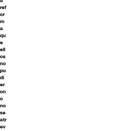
a
ref
or
m
a
qu
e
ell
os
no
pu
di
er
on
o
no
se
atr
ev