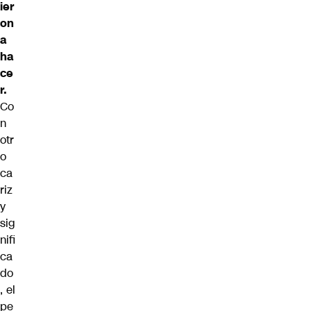
ier
on
a
ha
ce
r.
Co
n
otr
o
ca
riz
y
sig
nifi
ca
do
, el
pe