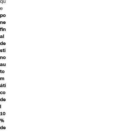
qu
e
po
ne
fin
al
de
sti
no
au
to
m
áti
co
de
l
10
%
de