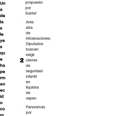
propuesto
Un
por
a
Subtel
de
la
Ante
alza
s
de
le
intoxicaciones:
ye
Diputados
s
buscan
qu
exigir
e
cierres
ha
de
seguridad
pe
infantil
rm
en
an
líquidos
ec
de
id
vapeo
o
Panoramas
co
por
m