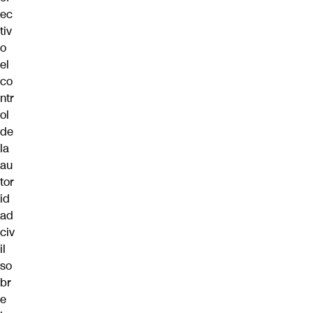
ec
tiv
o
el
co
ntr
ol
de
la
au
tor
id
ad
civ
il
so
br
e