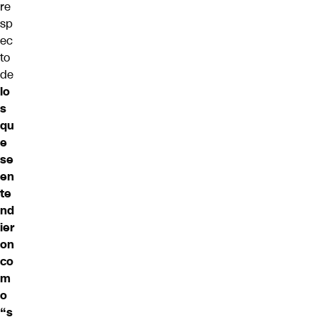
re
sp
ec
to
de
lo
s
qu
e
se
en
te
nd
ier
on
co
m
o
“s