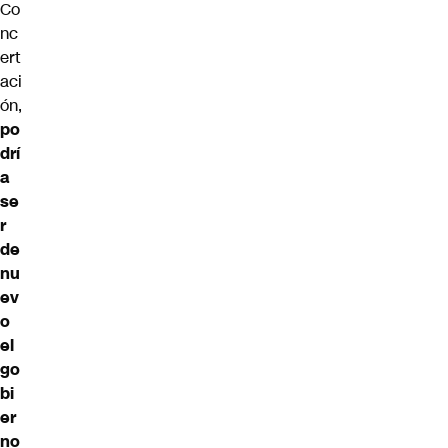
Co
nc
ert
aci
ón,
po
drí
a
se
r
de
nu
ev
o
el
go
bi
er
no