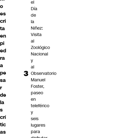
el
o
Día
es
de
cri
la
ta
Niñez:
Visita
en
al
pi
Zoológico
ed
Nacional
ra
y
a
al
pe
Observatorio
sa
Manuel
Foster,
r
paseo
de
en
la
teleférico
s
y
crí
seis
tic
lugares
as
para