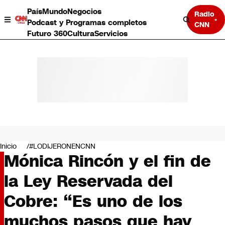
País
Mundo
Negocios
Radio
Podcast y Programas completos
CNN
Futuro 360
Cultura
Servicios
País
Mundo
Negocios
Inicio
#LODIJERONENCNN
Mónica Rincón y el fin de
Deportes
Programas completos
la Ley Reservada del
Cultura
Servicios
Cobre: “Es uno de los
Bits
CNN Data
muchos pasos que hay
CNN tiempo