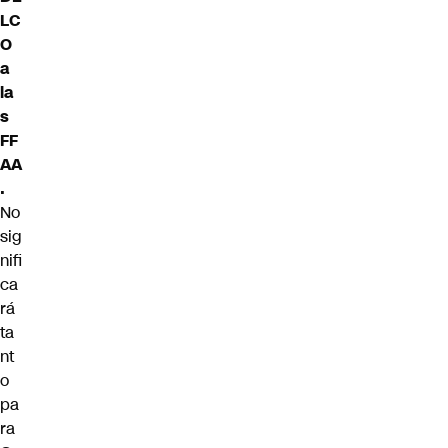
LC
O
a
la
s
FF
AA
.
No
sig
nifi
ca
rá
ta
nt
o
pa
ra