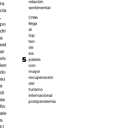
relación
ra
sentimental
cia
,
Chile
llega
po
al
drí
top
a
ten
est
de
ar
los
viv
países
ien
con
mayor
do
recuperación
su
del
s
turismo
dí
internacional
as
postpandemia
fin
ale
s.
El