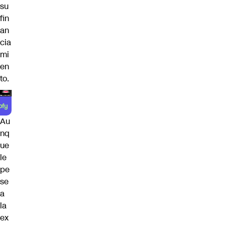
su
fin
an
cia
mi
en
to.
Au
nq
ue
le
pe
se
a
la
ex