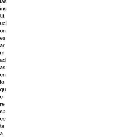
las
ins
tit
uci
on
es
ar
m
ad
as
en
lo
qu
e
re
sp
ec
ta
a