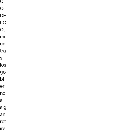
C
O
DE
LC
O,
mi
en
tra
s
los
go
bi
er
no
s
sig
an
ret
ira