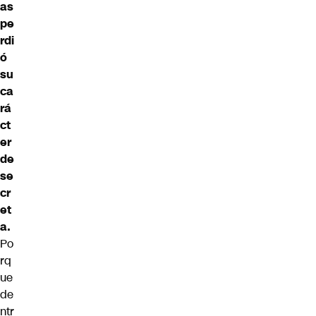
as
pe
rdi
ó
su
ca
rá
ct
er
de
se
cr
et
a.
Po
rq
ue
de
ntr