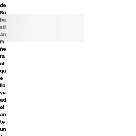
de
Se
ba
sti
án
Pi
ñe
ra
el
qu
e
lle
ve
ad
el
an
te
un