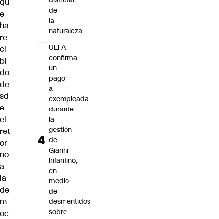
disfrutar
qu
de
e
la
ha
naturaleza
re
UEFA
ci
confirma
bi
un
do
pago
de
a
sd
exempleada
e
durante
el
la
gestión
ret
de
or
Gianni
no
Infantino,
a
en
la
medio
de
de
m
desmentidos
sobre
oc