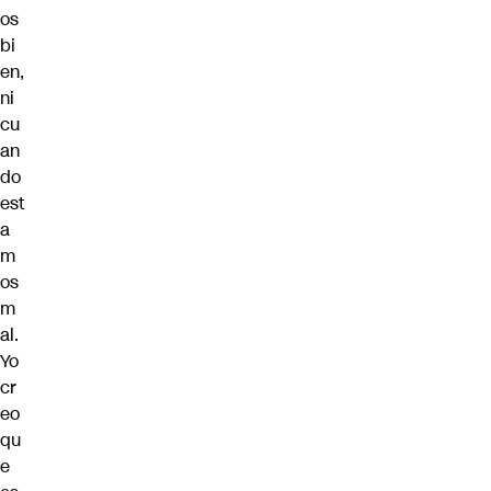
os
bi
en,
ni
cu
an
do
est
a
m
os
m
al.
Yo
cr
eo
qu
e