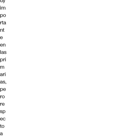
uy
im
po
rta
nt
e
en
las
pri
m
ari
as,
pe
ro
re
sp
ec
to
a