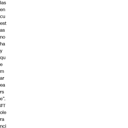
las
en
cu
est
as
no
ha
y
qu
e
m
ar
ea
rs
e”.
#T
ole
ra
nci