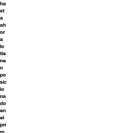
ha
st
a
ah
or
a
lo
tie
ne
n
po
sic
io
na
do
en
el
pri
m