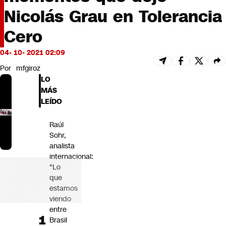
Futuro 360
Nicolás Grau en Tolerancia
Opinión
Cero
04- 10- 2021 02:09
Por
mfgiroz
LO
MÁS
LEÍDO
Raúl
Sohr,
analista
internacional:
"Lo
que
estamos
viendo
entre
Brasil