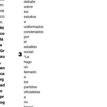
debate
m
sobre
os
los
co
indultos
n
a
uniformados
Ni
condenados
co
por
lá
el
s
estallido
Gr
social:
au
"Le
,
hago
un
en
llamado
ca
a
rg
los
ad
partidos
o
oficialistas
pr
a
og
no