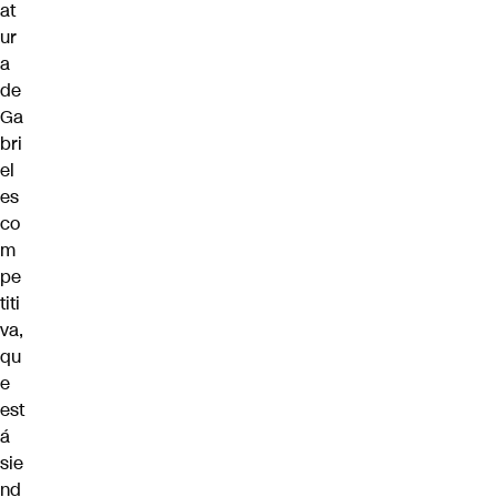
at
ur
a
de
Ga
bri
el
es
co
m
pe
titi
va,
qu
e
est
á
sie
nd