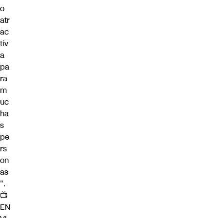
o
atr
ac
tiv
a
pa
ra
m
uc
ha
s
pe
rs
on
as
".
📺
EN