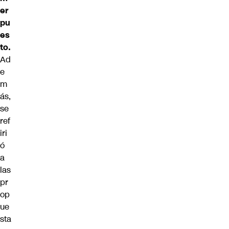
er
pu
es
to.
Ad
e
m
ás,
se
ref
iri
ó
a
las
pr
op
ue
sta