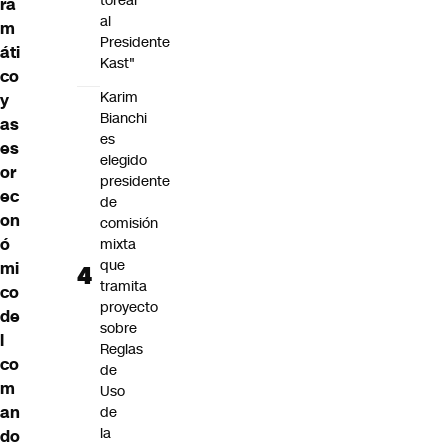
torear
ra
al
m
Presidente
áti
Kast"
co
Karim
y
Bianchi
as
es
es
elegido
or
presidente
ec
de
on
comisión
ó
mixta
que
mi
tramita
co
proyecto
de
sobre
l
Reglas
co
de
m
Uso
an
de
la
do