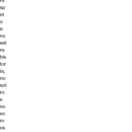
re
sp
et
o
a
nu
est
ra
his
tor
ia,
no
sot
ro
s
no
so
m
os