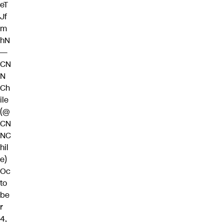
eT
Jf
m
hN
—
CN
N
Ch
ile
(@
CN
NC
hil
e)
Oc
to
be
r
4,