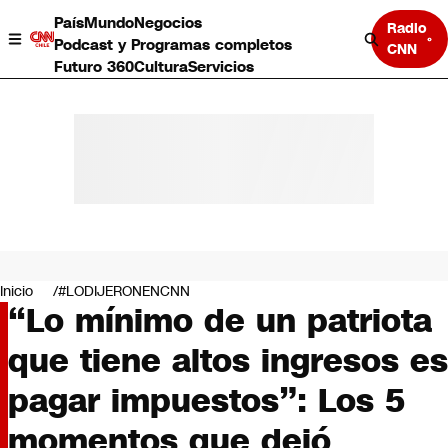
País
Mundo
Negocios
Radio
Podcast y Programas completos
CNN
Futuro 360
Cultura
Servicios
País
Mundo
Negocios
Inicio
#LODIJERONENCNN
“Lo mínimo de un patriota
Deportes
Programas completos
que tiene altos ingresos es
Cultura
Servicios
pagar impuestos”: Los 5
Bits
CNN Data
momentos que dejó
CNN tiempo