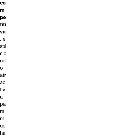
co
m
pe
titi
va
, e
stá
sie
nd
o
atr
ac
tiv
a
pa
ra
m
uc
ha