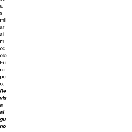
a
si
mil
ar
al
m
od
elo
Eu
ro
pe
o.
Re
vis
a
al
gu
no