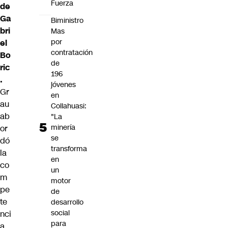
Fuerza
de
Ga
Biministro
bri
Mas
por
el
contratación
Bo
de
ric
196
.
jóvenes
Gr
en
au
Collahuasi:
ab
"La
minería
or
se
dó
transforma
la
en
co
un
m
motor
pe
de
te
desarrollo
social
nci
para
a