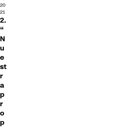
20
21
2.
“
N
u
e
st
r
a
p
r
o
p