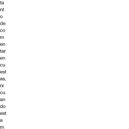
ta
nt
o
de
co
m
en
tar
en
cu
est
as,
ni
cu
an
do
est
a
m