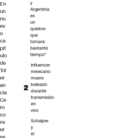
y
En
Argentina
un
es
nu
un
ev
quiebre
o
que
ca
tomará
pít
bastante
tiempo"
ulo
de
Influencer
Tol
mexicano
er
muere
baleado
an
durante
cia
transmisión
Ce
en
ro
vivo
co
Schalper
nv
y
er
el
sa