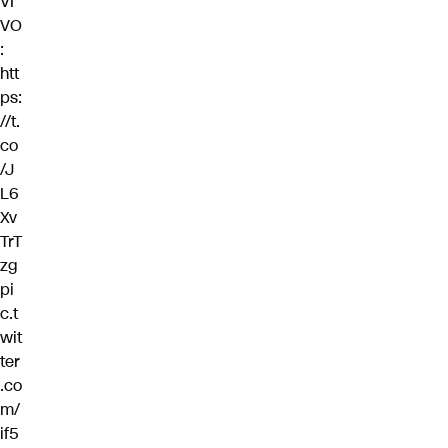
VI
VO
:
htt
ps:
//t.
co
/J
L6
Xv
TrT
zg
pi
c.t
wit
ter
.co
m/
if5