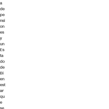
a
de
pe
nsi
on
es
y
un
Es
ta
do
de
Bi
en
est
ar
qu
e
se