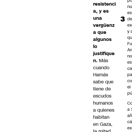
po
resistenci
n
a, y es
es
una
d
vergüenz
ex
y 
a que
qu
algunos
Fu
lo
A
justifique
n
n.
Más
es
cuando
ca
Hamás
pa
co
sabe que
el
tiene de
pú
escudos
humanos
C
a 
a quienes
añ
habitan
cá
en Gaza,
ex
la mitad