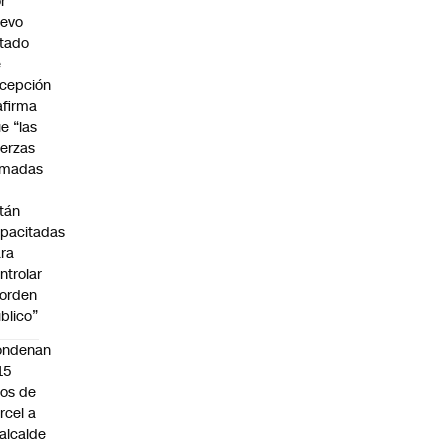
r
uevo
tado
e
cepción
afirma
e “las
erzas
rmadas
o
tán
pacitadas
ra
ntrolar
 orden
blico”
ondenan
15
os de
rcel a
alcalde