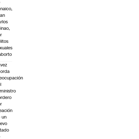
e
naico,
uan
rlos
inao,
r
litos
xuales
aborto
avez
borda
eocupación
l
ministro
rdero
r
eación
 un
uevo
tado
e