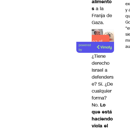
alimento
ex
s
a la
y 
Franja de
qu
Gaza.
Go
"e
si
m
Lea el
powered
au
artículo
by
¿Tiene
derecho
Israel a
defenders
e? Sí. ¿De
cualquier
forma?
No.
Lo
que está
haciendo
viola el