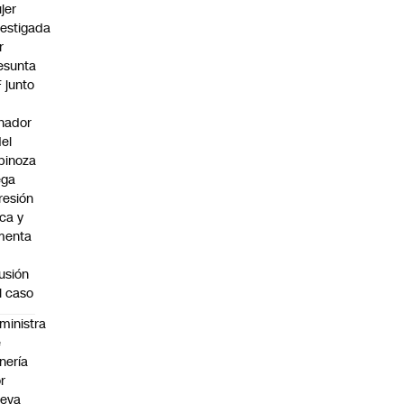
jer
vestigada
r
esunta
F junto
nador
del
pinoza
ega
resión
ica y
menta
fusión
l caso
ministra
e
nería
r
ueva