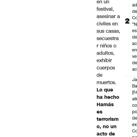
en un
ad
festival,
d
asesinar a
Co
civiles en
"
sus casas,
es
d
secuestra
ac
r niños o
en
adultos,
ve
exhibir
d
cuerpos
ac
de
J
muertos.
B
Lo que
(F
ha hecho
al
Hamás
c
es
po
de
terrorism
ex
o, no un
Co
acto de