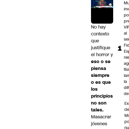
Mu
in
po
pr
No hay
VI
al
contexto
se
que
Fi
justifique
Es
el horror y
ni
eso o se
ag
piensa
fís
siempre
la
la
o es que
di
los
de
principios
no son
Ex
tales.
d
Mi
Masacrar
po
jóvenes
n