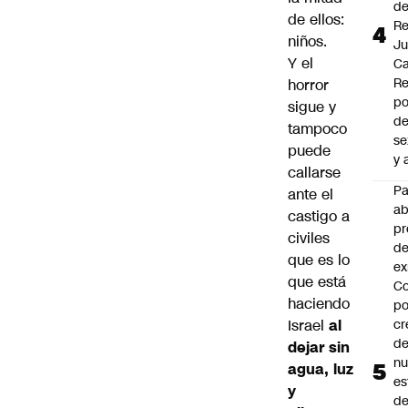
d
de ellos:
Re
niños.
J
Y el
Ca
Re
horror
po
sigue y
de
tampoco
se
puede
y 
callarse
P
ante el
a
castigo a
pr
civiles
de
que es lo
ex
que está
Co
haciendo
po
Israel
al
cr
de
dejar sin
n
agua, luz
es
y
d