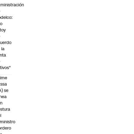
ministración
e
delco:
No
toy
e
uerdo
 la
nta
e
tivos"
aime
assa
A) se
inea
on
stura
l
ministro
rdero