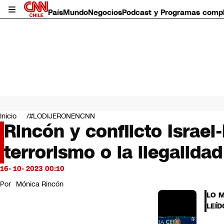
País
Mundo
Negocios
Podcast y Programas comp
País
Mundo
Inicio
#LODIJERONENCNN
Negocios
Rincón y conflicto Israe
Deportes
terrorismo o la ilegalida
Programas completos
Cultura
Servicios
16- 10- 2023 00:10
Bits
Por
Mónica Rincón
CNN Data
LO 
CNN tiempo
LEÍD
Futuro 360
Opinión