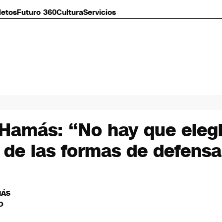
letos
Futuro 360
Cultura
Servicios
l-Hamás: “No hay que elegi
d de las formas de defens
MÁS
O