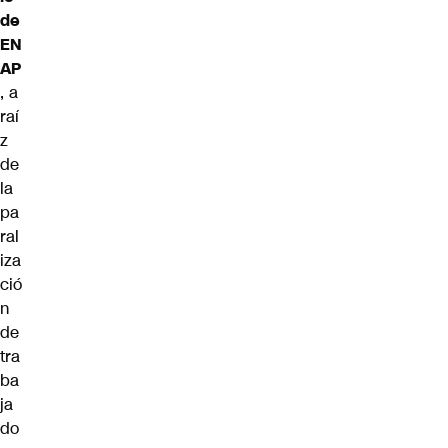
de
EN
AP
, a
raí
z
de
la
pa
ral
iza
ció
n
de
tra
ba
ja
do