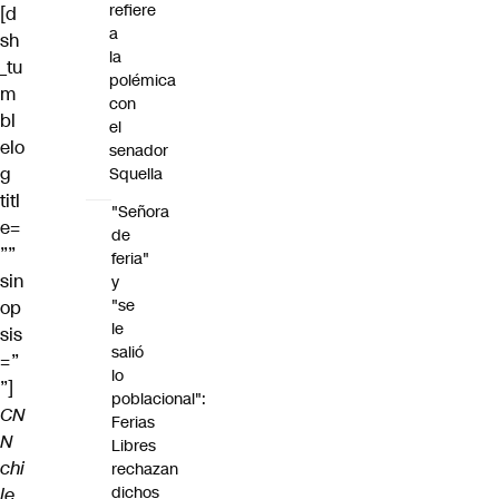
refiere
[d
a
sh
la
_tu
polémica
m
con
bl
el
elo
senador
g
Squella
titl
"Señora
e=
de
””
feria"
sin
y
"se
op
le
sis
salió
=”
lo
”]
poblacional":
CN
Ferias
N
Libres
chi
rechazan
dichos
le