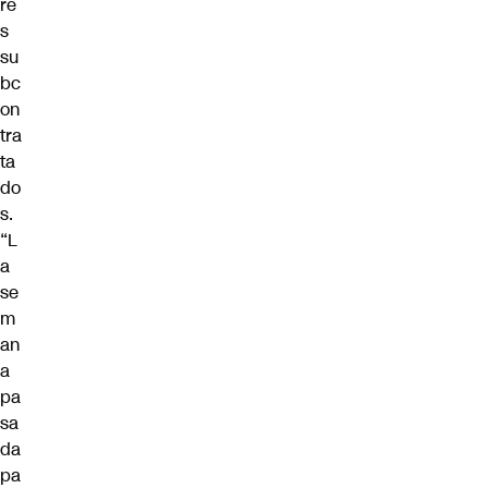
re
s
su
bc
on
tra
ta
do
s.
“L
a
se
m
an
a
pa
sa
da
pa