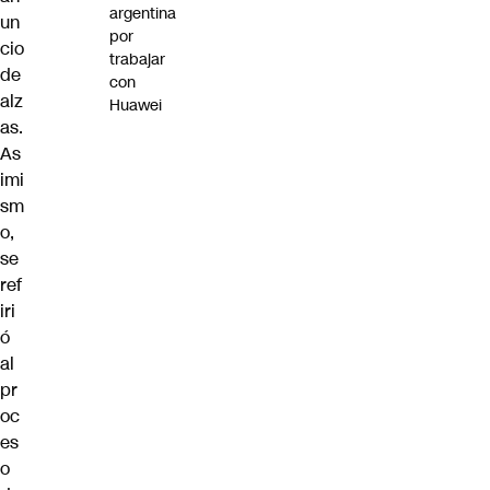
argentina
un
por
cio
trabajar
de
con
alz
Huawei
as.
As
imi
sm
o,
se
ref
iri
ó
al
pr
oc
es
o