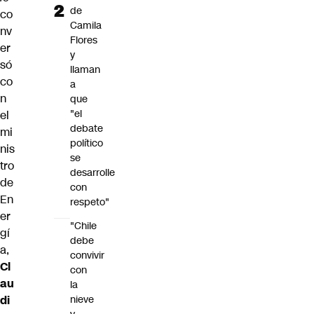
de
co
Camila
nv
Flores
er
y
só
llaman
co
a
n
que
"el
el
debate
mi
político
nis
se
tro
desarrolle
de
con
En
respeto"
er
"Chile
gí
debe
a,
convivir
Cl
con
au
la
di
nieve