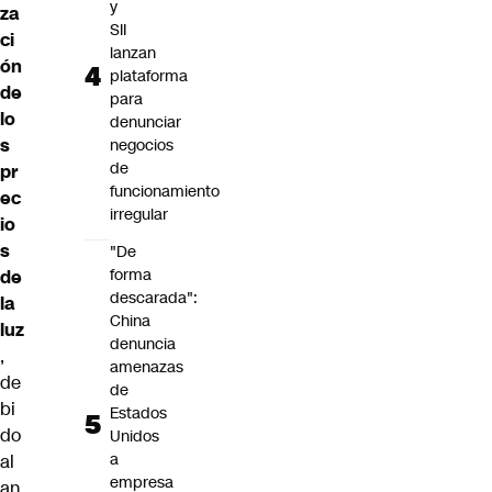
y
za
SII
ci
lanzan
ón
plataforma
de
para
lo
denunciar
s
negocios
de
pr
funcionamiento
ec
irregular
io
s
"De
forma
de
descarada":
la
China
luz
denuncia
,
amenazas
de
de
bi
Estados
do
Unidos
a
al
empresa
an