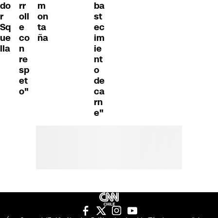
do
rr
m
ba
r
oll
on
st
Sq
e
ta
ec
ue
co
ña
im
lla
n
ie
re
nt
sp
o
et
de
o"
ca
rn
e"