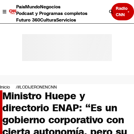
País
Mundo
Negocios
Radio
Podcast y Programas completos
CNN
Futuro 360
Cultura
Servicios
País
Mundo
Negocios
Inicio
#LODIJERONENCNN
Ministro Huepe y
Deportes
Programas completos
directorio ENAP: “Es un
Cultura
Servicios
gobierno corporativo con
Bits
CNN Data
cierta autonomía, pero su
CNN tiempo