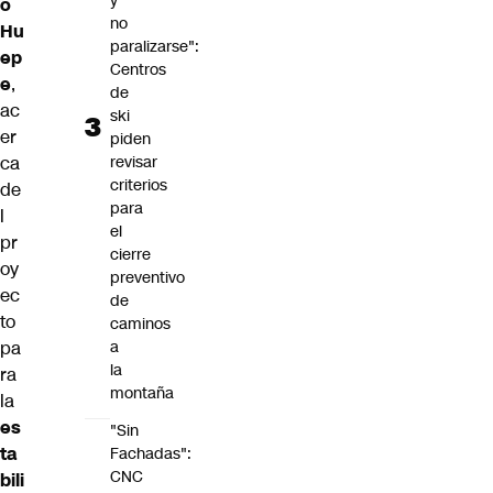
y
o
no
Hu
paralizarse":
ep
Centros
e
,
de
ac
ski
er
piden
ca
revisar
criterios
de
para
l
el
pr
cierre
oy
preventivo
ec
de
to
caminos
pa
a
la
ra
montaña
la
es
"Sin
ta
Fachadas":
CNC
bili