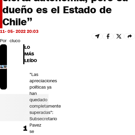
Futuro 360
dueño es el Estado de
Opinión
Chile”
11- 05- 2022 20:03
Por
cluco
LO
MÁS
LEÍDO
"Las
apreciaciones
políticas ya
han
quedado
completamente
superadas":
Subsecretario
Pavez
se