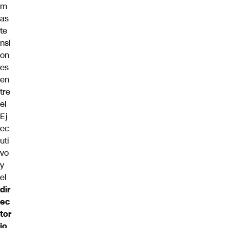
m
as
te
nsi
on
es
en
tre
el
Ej
ec
uti
vo
y
el
dir
ec
tor
io