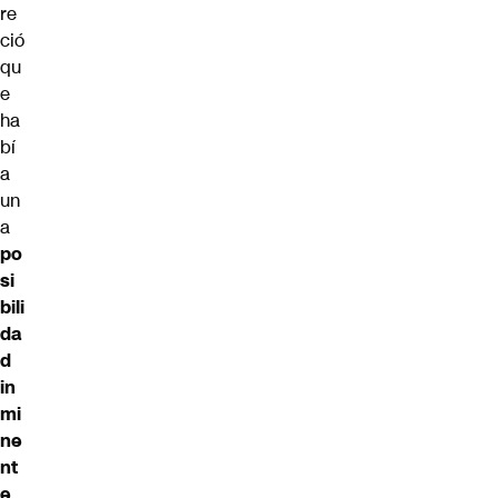
re
ció
qu
e
ha
bí
a
un
a
po
si
bili
da
d
in
mi
ne
nt
e