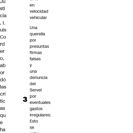
Ju
en
sti
velocidad
cia
vehicular
,
L
Una
uis
querella
Co
por
rd
presuntas
er
firmas
o,
falsas
ab
y
una
or
denuncia
dó
del
las
Servel
crí
por
tic
eventuales
as
gastos
qu
irregulares:
Esto
e
se
ha