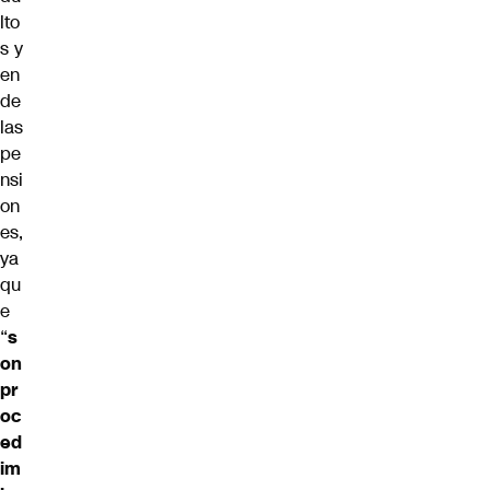
lto
s y
en
de
las
pe
nsi
on
es,
ya
qu
e
“
s
on
pr
oc
ed
im