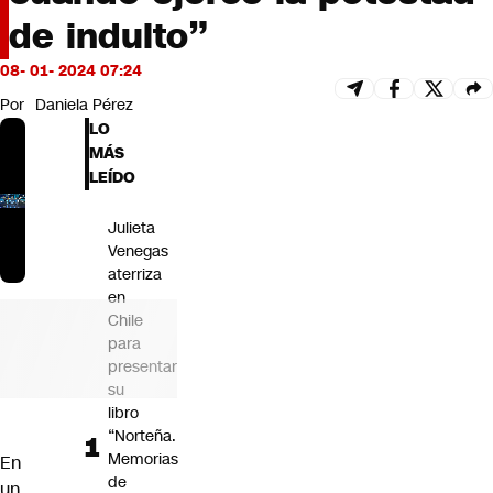
Futuro 360
de indulto”
Opinión
08- 01- 2024 07:24
Por
Daniela Pérez
LO
MÁS
LEÍDO
Julieta
Venegas
aterriza
en
Chile
para
presentar
su
libro
“Norteña.
Memorias
En
de
un