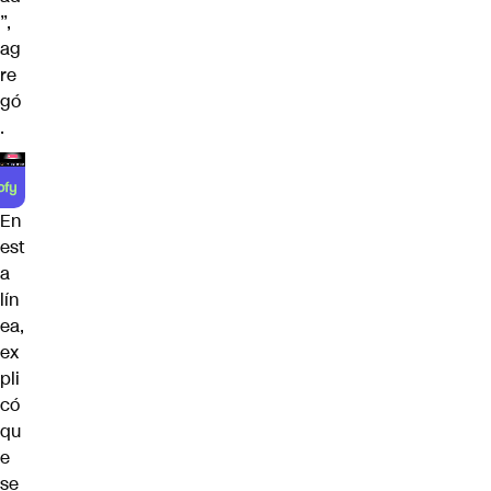
”,
ag
re
gó
.
En
est
a
lín
ea,
ex
pli
có
qu
e
se