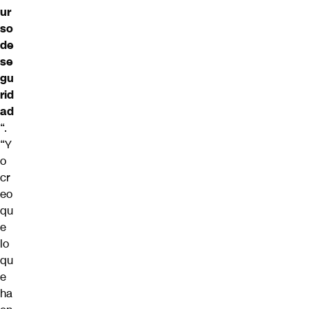
ur
so
de
se
gu
rid
ad
“.
“Y
o
cr
eo
qu
e
lo
qu
e
ha