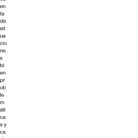
en
ta
de
sit
ua
cio
ne
s
bi
en
pr
ob
le
m
áti
ca
s y
ca