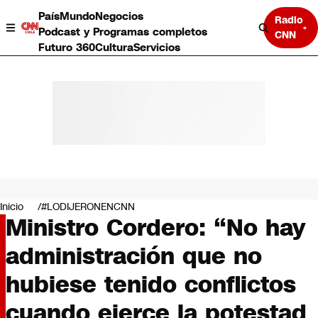
País
Mundo
Negocios
Radio
Podcast y Programas completos
CNN
Futuro 360
Cultura
Servicios
País
Mundo
Negocios
Inicio
#LODIJERONENCNN
Ministro Cordero: “No hay
Deportes
Programas completos
administración que no
Cultura
Servicios
hubiese tenido conflictos
Bits
CNN Data
cuando ejerce la potestad
CNN tiempo