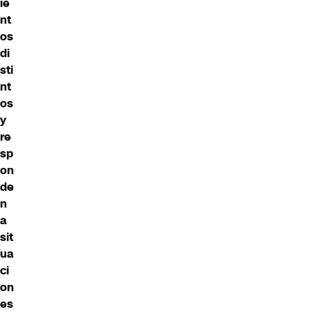
ie
nt
os
di
sti
nt
os
y
re
sp
on
de
n
a
sit
ua
ci
on
es