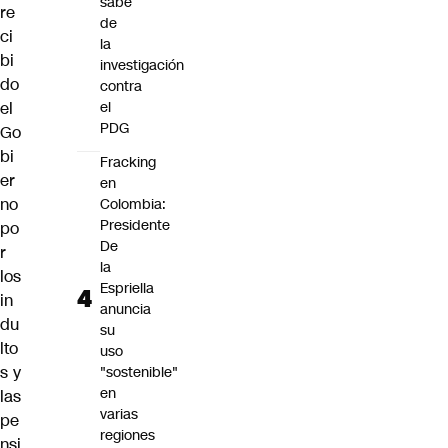
sabe
re
de
ci
la
bi
investigación
do
contra
el
el
PDG
Go
bi
Fracking
er
en
no
Colombia:
Presidente
po
De
r
la
los
Espriella
in
anuncia
du
su
lto
uso
s y
"sostenible"
en
las
varias
pe
regiones
nsi