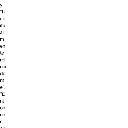
y
“h
ab
itu
al
m
en
te
rei
nci
de
nt
e”.
“E
nt
on
ce
s,