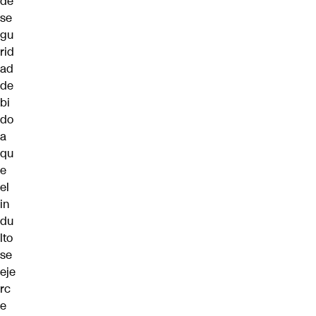
de
se
gu
rid
ad
de
bi
do
a
qu
e
el
in
du
lto
se
eje
rc
e