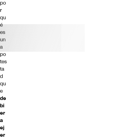
po
r
qu
é
es
un
a
po
tes
ta
d
qu
e
de
bi
er
a
ej
er