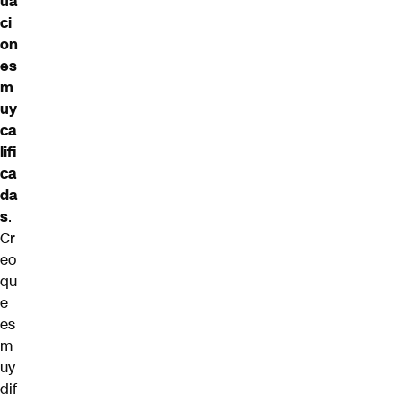
ua
ci
on
es
m
uy
ca
lifi
ca
da
s
.
Cr
eo
qu
e
es
m
uy
dif