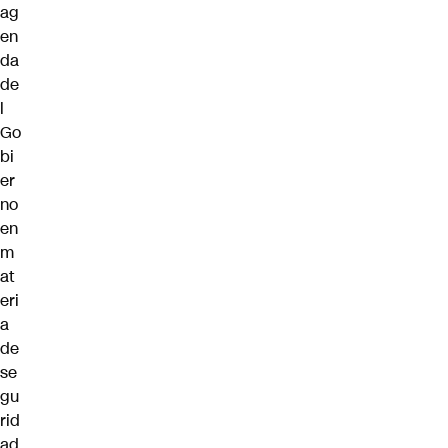
ag
en
da
de
l
Go
bi
er
no
en
m
at
eri
a
de
se
gu
rid
ad