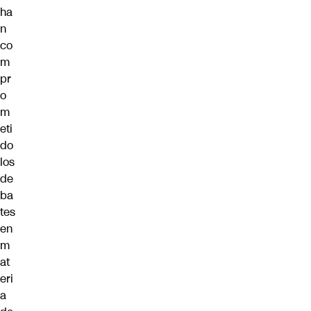
ha
n
co
m
pr
o
m
eti
do
los
de
ba
tes
en
m
at
eri
a