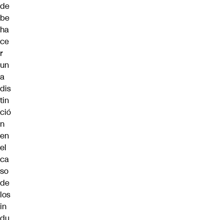
de
be
ha
ce
r
un
a
dis
tin
ció
n
en
el
ca
so
de
los
in
du