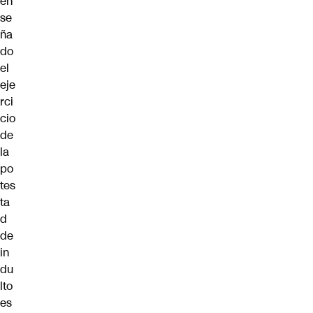
en
se
ña
do
el
eje
rci
cio
de
la
po
tes
ta
d
de
in
du
lto
es