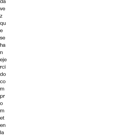
da
ve
z
qu
e
se
ha
n
eje
rci
do
co
m
pr
o
m
et
en
la