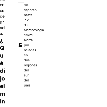
on
Se
esperan
es
hasta
de
-12
gr
°C:
aci
Meteorología
a.
emite
¿
alerta
por
Q
heladas
u
en
dos
é
regiones
di
del
sur
jo
del
el
país
m
in