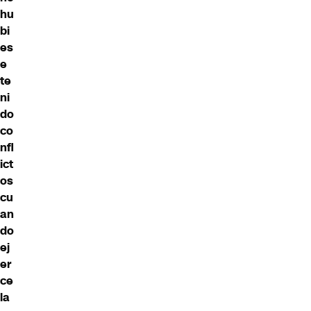
hu
bi
es
e
te
ni
do
co
nfl
ict
os
cu
an
do
ej
er
ce
la