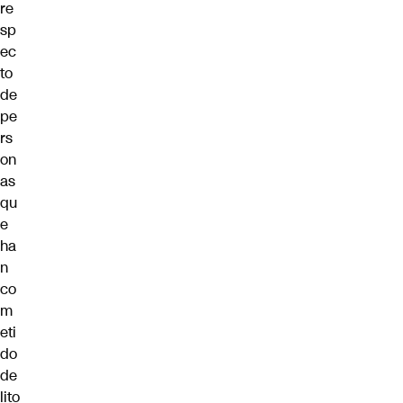
re
sp
ec
to
de
pe
rs
on
as
qu
e
ha
n
co
m
eti
do
de
lito