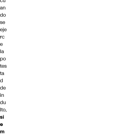
cu
an
do
se
eje
rc
e
la
po
tes
ta
d
de
in
du
lto,
si
e
m