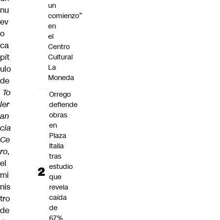
un
nu
comienzo”
ev
en
o
el
ca
Centro
pít
Cultural
La
ulo
Moneda
de
To
Orrego
ler
defiende
obras
an
en
cia
Plaza
Ce
Italia
ro
,
tras
el
estudio
mi
que
nis
revela
caída
tro
de
de
67%