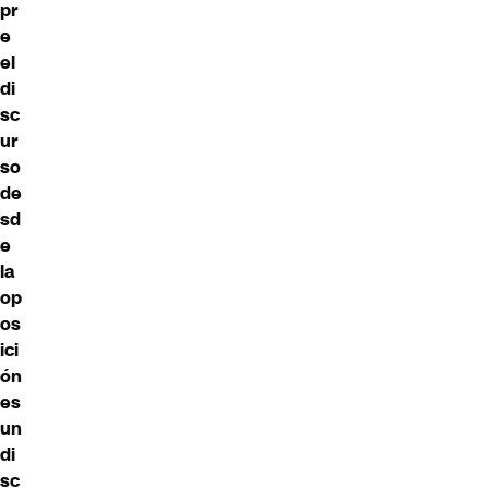
pr
e
el
di
sc
ur
so
de
sd
e
la
op
os
ici
ón
es
un
di
sc