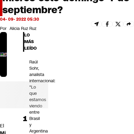
Futuro 360
septiembre?
Opinión
04- 09- 2022 05:30
Por
Alicia Ruz Ruz
LO
MÁS
LEÍDO
Raúl
Sohr,
analista
internacional:
"Lo
que
estamos
viendo
entre
Brasil
y
El
Argentina
Mi