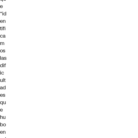
e
“id
en
tifi
ca
m
os
las
dif
ic
ult
ad
es
qu
e
hu
bo
en