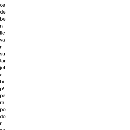
os
de
be
n
lle
va
r
su
tar
jet
a
bi
p!
pa
ra
po
de
r