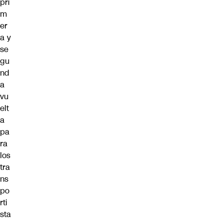
pri
m
er
a y
se
gu
nd
a
vu
elt
a
pa
ra
los
tra
ns
po
rti
sta