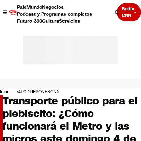
País
Mundo
Negocios
Radio
Podcast y Programas completos
CNN
Futuro 360
Cultura
Servicios
País
Mundo
Negocios
Inicio
#LODIJERONENCNN
Transporte público para el
Deportes
Programas completos
plebiscito: ¿Cómo
Cultura
Servicios
funcionará el Metro y las
Bits
CNN Data
micros este domingo 4 de
CNN tiempo