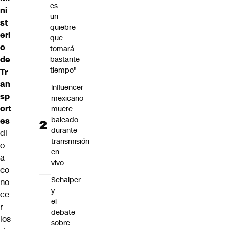
es
ni
un
st
quiebre
eri
que
o
tomará
de
bastante
tiempo"
Tr
an
Influencer
sp
mexicano
ort
muere
baleado
es
durante
di
transmisión
o
en
a
vivo
co
Schalper
no
y
ce
el
r
debate
los
sobre