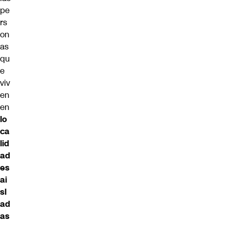
pe
rs
on
as
qu
e
viv
en
en
lo
ca
lid
ad
es
ai
sl
ad
as