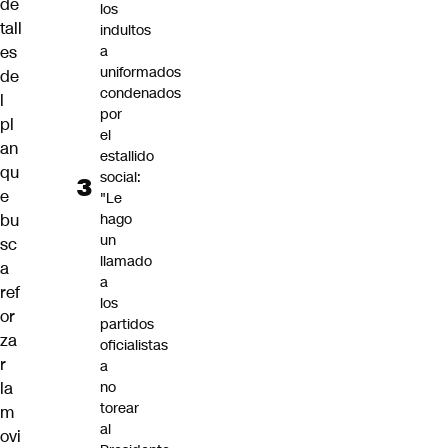
de
los
tall
indultos
es
a
uniformados
de
condenados
l
por
pl
el
an
estallido
qu
social:
e
"Le
bu
hago
un
sc
llamado
a
a
ref
los
or
partidos
za
oficialistas
r
a
la
no
torear
m
al
ovi