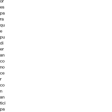
or
es
pa
ra
qu
e
pu
di
er
an
co
no
ce
r
co
n
an
tici
pa