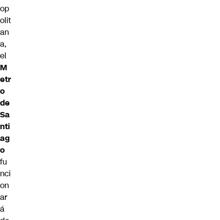
op
olit
an
a,
el
M
etr
o
de
Sa
nti
ag
o
fu
nci
on
ar
á