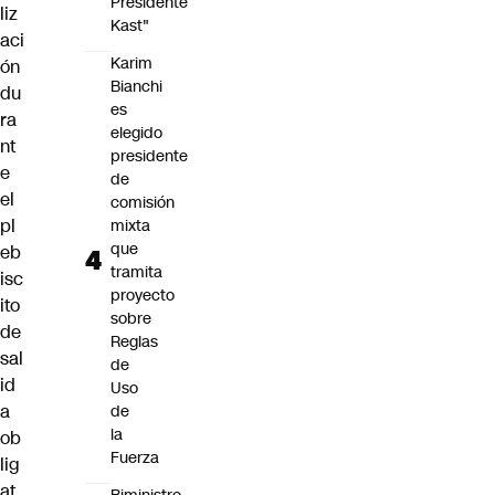
Presidente
liz
Kast"
aci
Karim
ón
Bianchi
du
es
ra
elegido
nt
presidente
e
de
el
comisión
pl
mixta
que
eb
tramita
isc
proyecto
ito
sobre
de
Reglas
sal
de
id
Uso
a
de
la
ob
Fuerza
lig
at