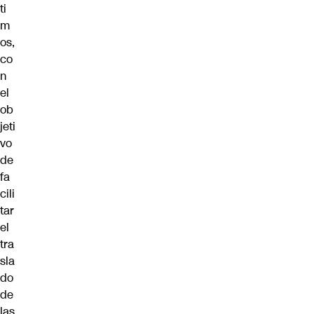
ti
m
os,
co
n
el
ob
jeti
vo
de
fa
cili
tar
el
tra
sla
do
de
las