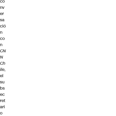
co
nv
er
sa
ció
n
co
n
CN
N
Ch
ile
,
el
su
bs
ec
ret
ari
o