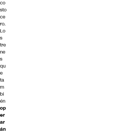
co
sto
ce
ro.
Lo
s
tre
ne
s
qu
e
ta
m
bi
én
op
er
ar
án