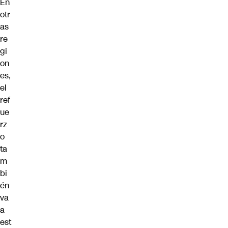
En
otr
as
re
gi
on
es,
el
ref
ue
rz
o
ta
m
bi
én
va
a
est