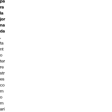
pa
ra
la
jor
na
da
,
ta
nt
o
ter
re
str
es
co
m
o
m
arí