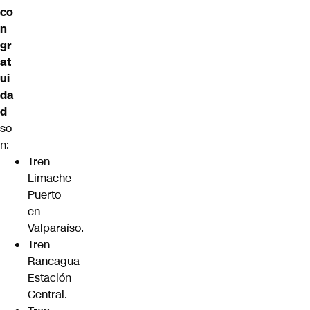
co
n
gr
at
ui
da
d
so
n:
Tren
Limache-
Puerto
en
Valparaíso.
Tren
Rancagua-
Estación
Central.