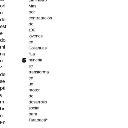
Biministro
ori
Mas
por
o
contratación
de
de
est
196
e
jóvenes
do
en
mi
Collahuasi:
ng
"La
minería
o
se
4
transforma
de
en
se
un
pti
motor
e
de
m
desarrollo
social
br
para
e.
Tarapacá"
En