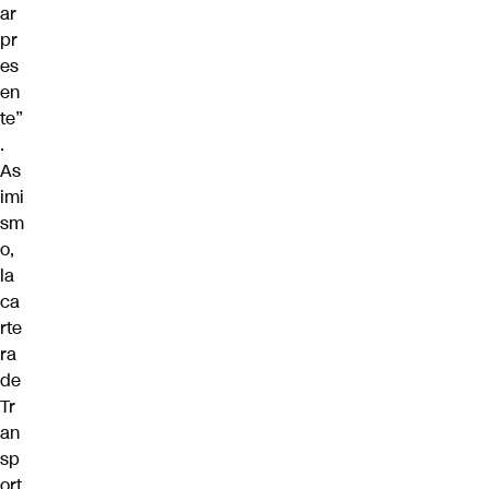
ar
pr
es
en
te”
.
As
imi
sm
o,
la
ca
rte
ra
de
Tr
an
sp
ort