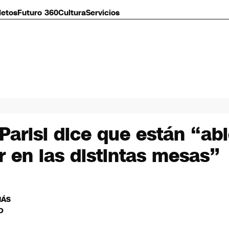
letos
Futuro 360
Cultura
Servicios
risi dice que están “abie
r en las distintas mesas”
MÁS
O