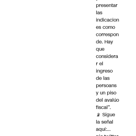
presentar
las
indicacion
es como
correspon
de. Hay
que
considera
r el
ingreso
de las
persoans
y un piso
del avalúo
fiscal”.
📡 Sigue
la señal
aquí:…