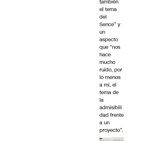
también
el tema
del
Sence” y
un
aspecto
que “nos
hace
mucho
ruido, por
lo menos
a mí, el
tema de
la
admisibili
dad frente
a un
proyecto”.