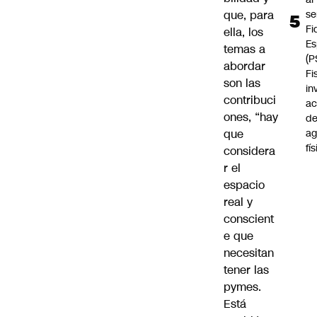
que, para
se
Fi
ella, los
Es
temas a
(P
abordar
Fi
son las
in
contribuci
ac
ones, “hay
d
que
ag
fí
considera
r el
espacio
real y
conscient
e que
necesitan
tener las
pymes.
Está