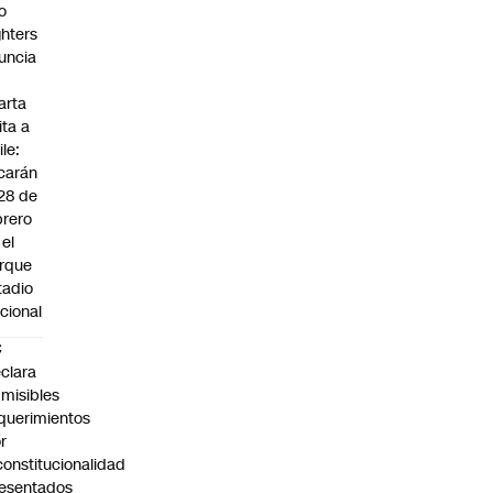
o
ghters
uncia
arta
ita a
ile:
carán
 28 de
brero
 el
rque
tadio
cional
C
clara
misibles
querimientos
r
constitucionalidad
esentados