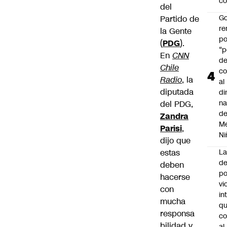
co
del
Go
Partido de
r
la Gente
po
(
PDG
).
“p
En
CNN
d
Chile
co
Radio
, la
al
diputada
di
na
del PDG,
d
Zandra
Me
Parisi
,
Ni
dijo que
estas
L
de
deben
po
hacerse
vi
con
in
mucha
q
responsa
c
bilidad y
al