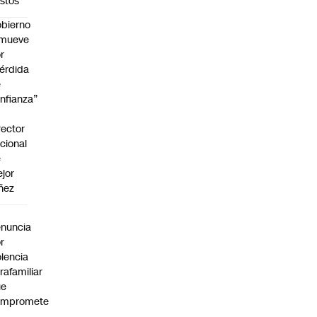
stos
bierno
emueve
r
érdida
e
nfianza”
rector
cional
e
jor
ñez
a
nuncia
r
olencia
trafamiliar
ue
ompromete