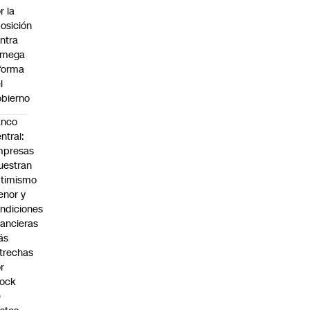
r la
osición
ntra
 mega
forma
l
bierno
anco
ntral:
mpresas
estran
timismo
nor y
ndiciones
nancieras
ás
trechas
r
hock
e