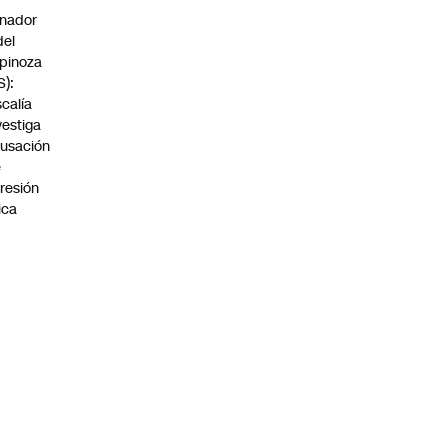
nador
del
pinoza
S):
scalía
vestiga
usación
e
resión
sica