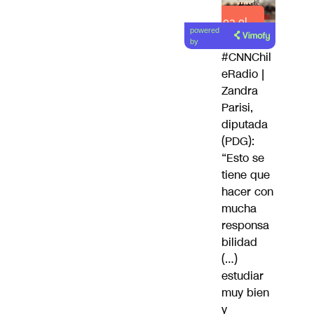
Lea el
powered
artículo
by
#CNNChil
eRadio
|
Zandra
Parisi,
diputada
(PDG):
“Esto se
tiene que
hacer con
mucha
responsa
bilidad
(…)
estudiar
muy bien
y