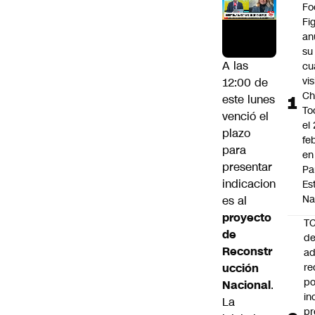
Fo
Fi
an
su
A las
cu
vis
12:00 de
Ch
este lunes
To
venció el
el
plazo
fe
para
en
presentar
Pa
indicacion
Es
Na
es al
proyecto
T
de
de
Reconstr
ad
ucción
re
po
Nacional
.
in
La
pr