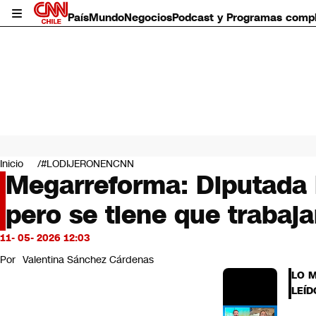
País
Mundo
Negocios
Podcast y Programas comp
País
Mundo
Inicio
#LODIJERONENCNN
Negocios
Megarreforma: Diputada Pa
Deportes
pero se tiene que trabaja
Programas completos
Cultura
Servicios
11- 05- 2026 12:03
Bits
Por
Valentina Sánchez Cárdenas
CNN Data
LO 
CNN tiempo
LEÍD
Futuro 360
Opinión