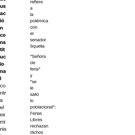
refiere
us
a
ac
la
ió
polémica
con
n
el
co
senador
ns
Squella
tit
uc
"Señora
de
io
feria"
na
y
l
"se
co
le
ntr
salió
a
lo
el
poblacional":
Ferias
ex
Libres
mi
rechazan
nis
dichos