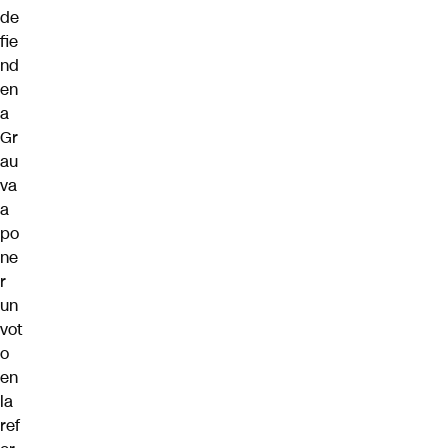
de
fie
nd
en
a
Gr
au
va
a
po
ne
r
un
vot
o
en
la
ref