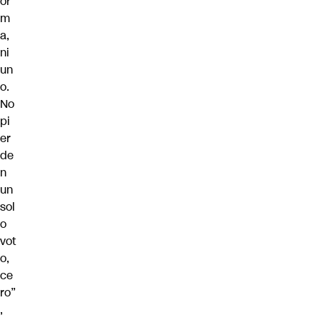
or
m
a,
ni
un
o.
No
pi
er
de
n
un
sol
o
vot
o,
ce
ro”
,