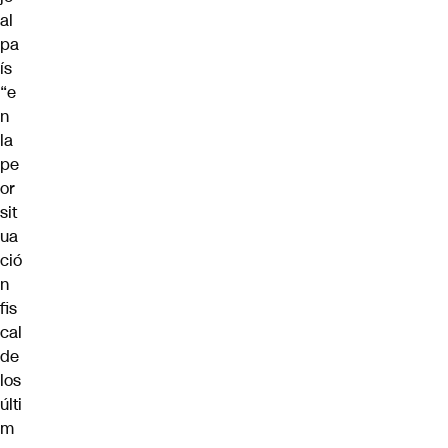
al
pa
ís
“e
n
la
pe
or
sit
ua
ció
n
fis
cal
de
los
últi
m