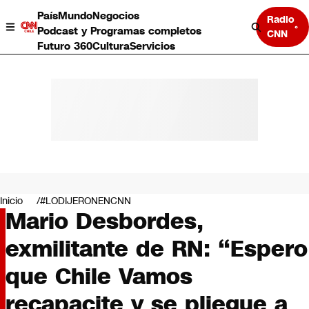
País
Mundo
Negocios
Radio
Podcast y Programas completos
CNN
Futuro 360
Cultura
Servicios
País
Mundo
Negocios
Inicio
#LODIJERONENCNN
Mario Desbordes,
Deportes
Programas completos
exmilitante de RN: “Espero
Cultura
Servicios
que Chile Vamos
Bits
CNN Data
recapacite y se pliegue a
CNN tiempo