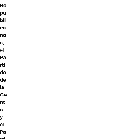
Re
pu
bli
ca
no
s
,
el
Pa
rti
do
de
la
Ge
nt
e
y
el
Pa