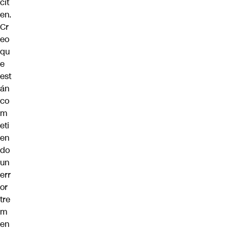
cit
en.
Cr
eo
qu
e
est
án
co
m
eti
en
do
un
err
or
tre
m
en