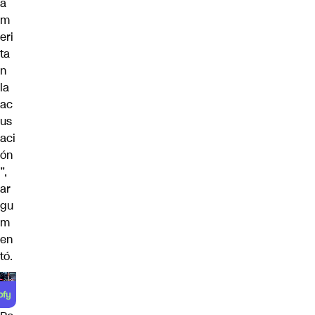
a
m
eri
ta
n
la
ac
us
aci
ón
”,
ar
gu
m
en
tó.