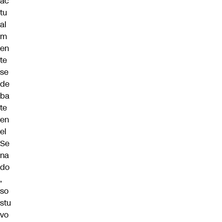
ac
tu
al
m
en
te
se
de
ba
te
en
el
Se
na
do
,
so
stu
vo