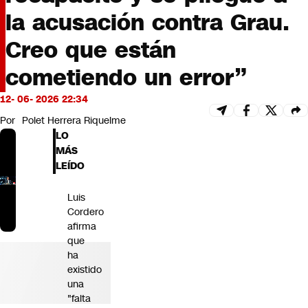
Futuro 360
la acusación contra Grau.
Opinión
Creo que están
cometiendo un error”
12- 06- 2026 22:34
Por
Polet Herrera Riquelme
LO
MÁS
LEÍDO
Luis
Cordero
afirma
que
ha
existido
una
"falta