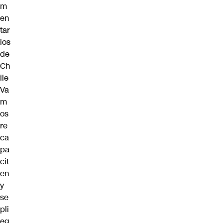
m
en
tar
ios
de
Ch
ile
Va
m
os
re
ca
pa
cit
en
y
se
pli
eg