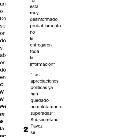
"Él
ari
está
o
muy
De
desinformado,
sb
probablemente
no
or
le
de
entregaron
s,
toda
ab
la
or
información"
dó
"Las
en
apreciaciones
C
políticas ya
N
han
N
quedado
Pri
completamente
superadas":
m
Subsecretario
e
Pavez
la
se
ac