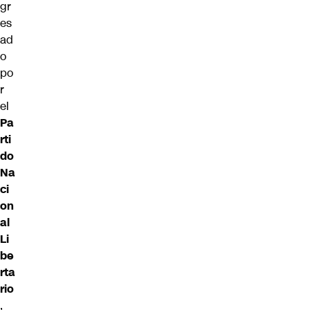
gr
es
ad
o
po
r
el
Pa
rti
do
Na
ci
on
al
Li
be
rta
rio
,