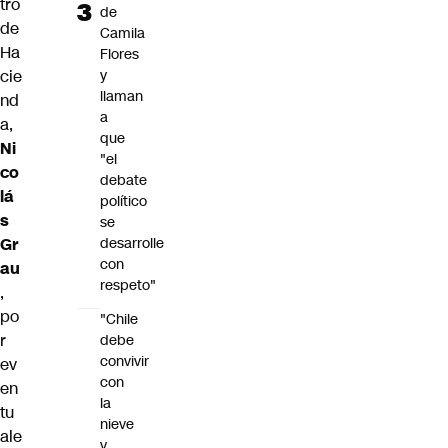
tro
de
de
Camila
Ha
Flores
cie
y
llaman
nd
a
a,
que
Ni
"el
co
debate
lá
político
s
se
Gr
desarrolle
con
au
respeto"
,
po
"Chile
r
debe
convivir
ev
con
en
la
tu
nieve
ale
y