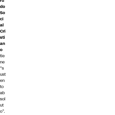
rti
do
So
ci
al
Cri
sti
an
o
tie
ne
“s
ust
en
to
ab
sol
ut
o”.