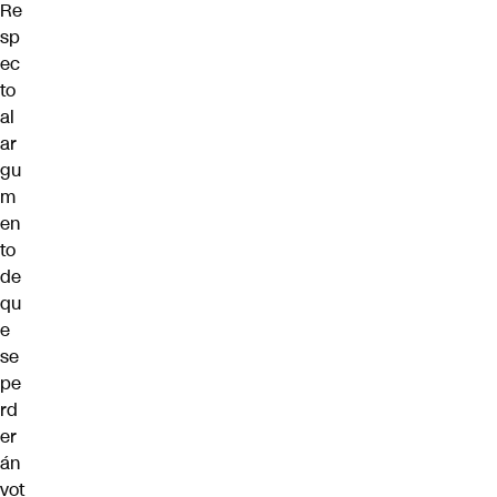
Re
sp
ec
to
al
ar
gu
m
en
to
de
qu
e
se
pe
rd
er
án
vot