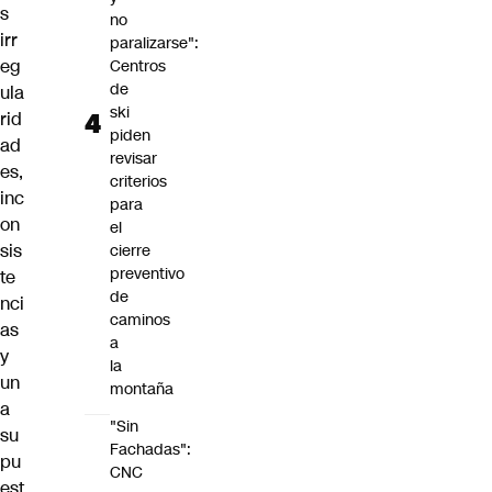
s
no
irr
paralizarse":
eg
Centros
de
ula
ski
rid
piden
ad
revisar
es,
criterios
inc
para
on
el
sis
cierre
preventivo
te
de
nci
caminos
as
a
y
la
un
montaña
a
"Sin
su
Fachadas":
pu
CNC
est