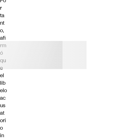
Po
r
ta
nt
o,
afi
rm
ó
qu
e
el
lib
elo
ac
us
at
ori
o
in