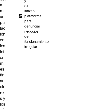
y
a
SII
m
lanzan
plataforma
ani
para
pu
denunciar
lac
negocios
ión
de
en
funcionamiento
los
irregular
inf
or
m
es
fin
an
cie
ro
s y
los