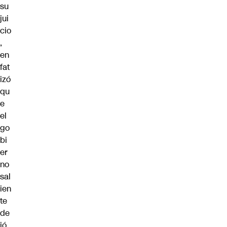
su
jui
cio
,
en
fat
izó
qu
e
el
go
bi
er
no
sal
ien
te
de
jó