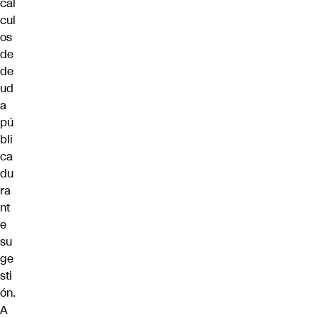
cál
cul
os
de
de
ud
a
pú
bli
ca
du
ra
nt
e
su
ge
sti
ón.
A