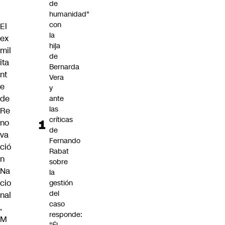
de
humanidad"
con
El
la
ex
hija
mil
de
ita
Bernarda
nt
Vera
e
y
de
ante
las
Re
críticas
no
de
va
Fernando
ció
Rabat
n
sobre
Na
la
cio
gestión
del
nal
caso
,
responde:
M