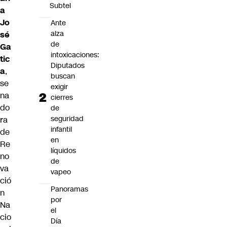
Subtel
a
Jo
Ante
alza
sé
de
Ga
intoxicaciones:
tic
Diputados
a
,
buscan
se
exigir
na
cierres
do
de
seguridad
ra
infantil
de
en
Re
líquidos
no
de
va
vapeo
ció
Panoramas
n
por
Na
el
cio
Día