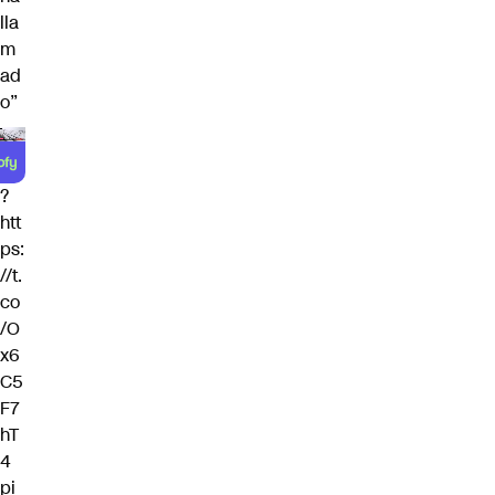
lla
m
ad
o”
?
htt
ps:
//t.
co
/O
x6
C5
F7
hT
4
pi