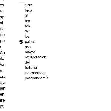
os
Chile
llega
re
al
sp
top
al
ten
da
de
do
los
po
países
r
con
mayor
Ch
recuperación
ile
del
Va
turismo
m
internacional
os,
postpandemia
qu
ien
en
fre
nt