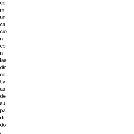
co
m
uni
ca
ció
n
co
n
las
dir
ec
tiv
as
de
su
pa
rti
do
,