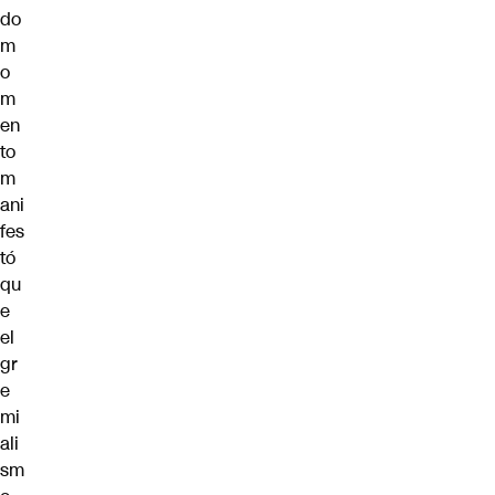
do
m
o
m
en
to
m
ani
fes
tó
qu
e
el
gr
e
mi
ali
sm