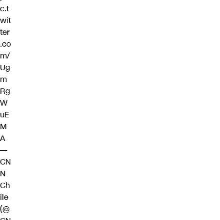
c.t
wit
ter
.co
m/
Ug
m
Rg
W
uE
M
A
—
CN
N
Ch
ile
(@