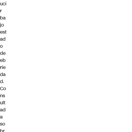
uci
r
ba
jo
est
ad
o
de
eb
rie
da
d.
Co
ns
ult
ad
a
so
br