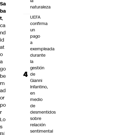
la
Sa
naturaleza
ba
UEFA
t
,
confirma
ca
un
nd
pago
id
a
at
exempleada
o
durante
a
la
gestión
go
de
be
Gianni
rn
Infantino,
ad
en
or
medio
po
de
r
desmentidos
sobre
Lo
relación
s
sentimental
Rí