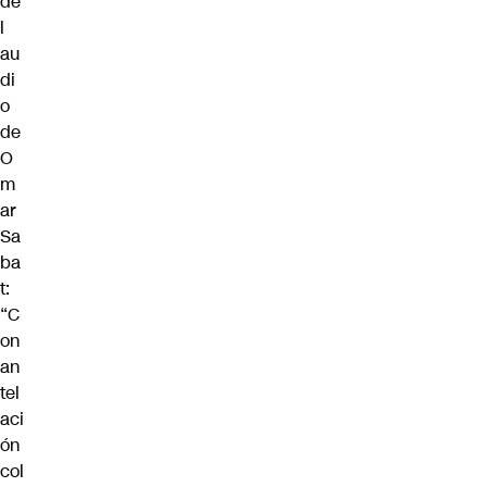
de
l
au
di
o
de
O
m
ar
Sa
ba
t:
“C
on
an
tel
aci
ón
col