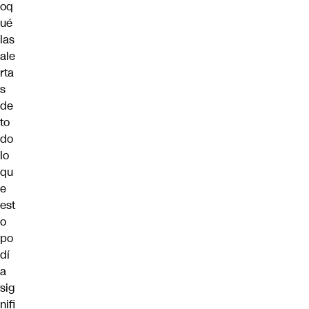
oq
ué
las
ale
rta
s
de
to
do
lo
qu
e
est
o
po
dí
a
sig
nifi