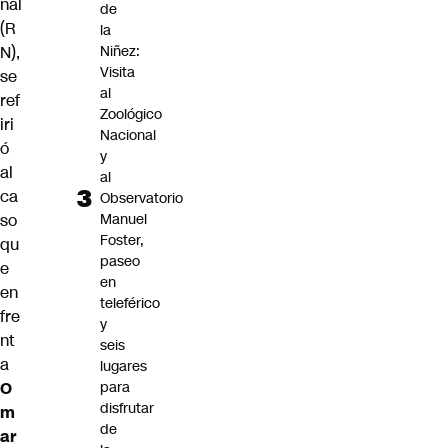
nal
de
(R
la
N),
Niñez:
Visita
se
al
ref
Zoológico
iri
Nacional
ó
y
al
al
ca
Observatorio
so
Manuel
Foster,
qu
paseo
e
en
en
teleférico
fre
y
nt
seis
a
lugares
O
para
disfrutar
m
de
ar