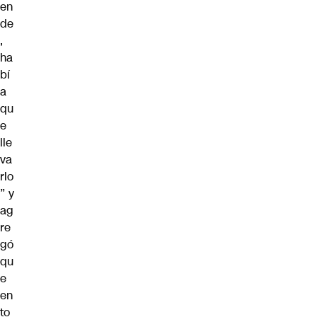
en
de
,
ha
bí
a
qu
e
lle
va
rlo
” y
ag
re
gó
qu
e
en
to