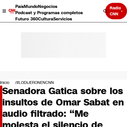
País
Mundo
Negocios
Radio
Podcast y Programas completos
CNN
Futuro 360
Cultura
Servicios
País
Mundo
Negocios
Inicio
#LODIJERONENCNN
Senadora Gatica sobre los
Deportes
Programas completos
insultos de Omar Sabat en
Cultura
Servicios
audio filtrado: “Me
Bits
CNN Data
molesta el silencio de
CNN tiempo