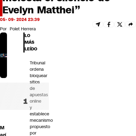
Futuro 360
Evelyn Matthei”
Opinión
05- 09- 2024 23:39
Por
Polet Herrera
LO
MÁS
LEÍDO
Tribunal
ordena
bloquear
sitios
de
apuestas
online
y
establece
mecanismo
propuesto
M
por
arí