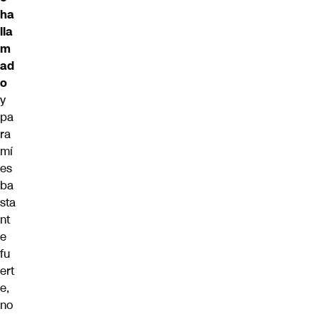
ha
lla
m
ad
o
y
pa
ra
mí
es
ba
sta
nt
e
fu
ert
e,
no