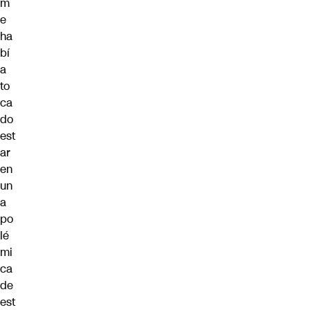
m
e
ha
bí
a
to
ca
do
est
ar
en
un
a
po
lé
mi
ca
de
est