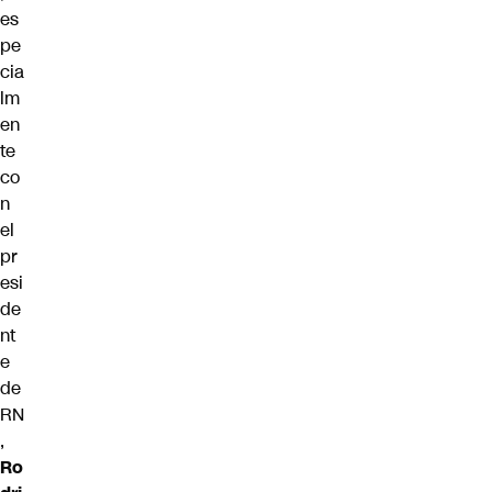
es
pe
cia
lm
en
te
co
n
el
pr
esi
de
nt
e
de
RN
,
Ro