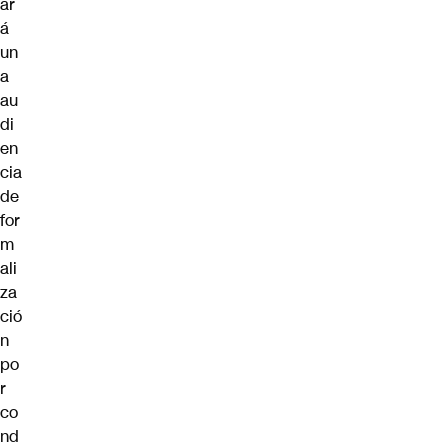
ar
á
un
a
au
di
en
cia
de
for
m
ali
za
ció
n
po
r
co
nd