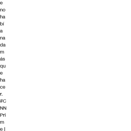
e
no
ha
bí
a
na
da
m
ás
qu
e
ha
ce
r.
#C
NN
Pri
m
e
|