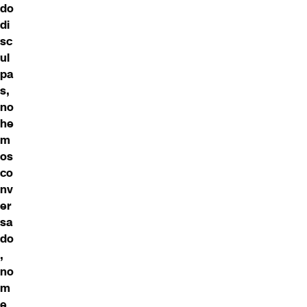
do
di
sc
ul
pa
s,
no
he
m
os
co
nv
er
sa
do
,
no
m
e