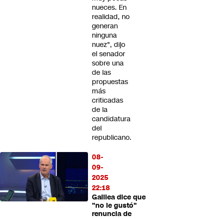
nueces. En
realidad, no
generan
ninguna
nuez", dijo
el senador
sobre una
de las
propuestas
más
criticadas
de la
candidatura
del
republicano.
08-
09-
2025
22:18
Galilea dice que
"no le gustó"
renuncia de