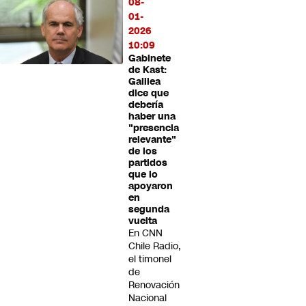
08-
01-
2026
10:09
Gabinete
de Kast:
Galilea
dice que
debería
haber una
"presencia
relevante"
de los
partidos
que lo
apoyaron
en
segunda
vuelta
En CNN
Chile Radio,
el timonel
de
Renovación
Nacional