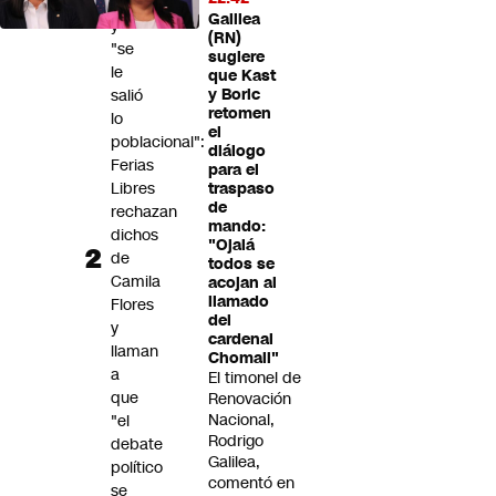
feria"
Galilea
y
(RN)
"se
sugiere
le
que Kast
salió
y Boric
retomen
lo
el
poblacional":
diálogo
Ferias
para el
Libres
traspaso
de
rechazan
mando:
dichos
"Ojalá
de
todos se
Camila
acojan al
llamado
Flores
del
y
cardenal
llaman
Chomali"
a
El timonel de
que
Renovación
Nacional,
"el
Rodrigo
debate
Galilea,
político
comentó en
se