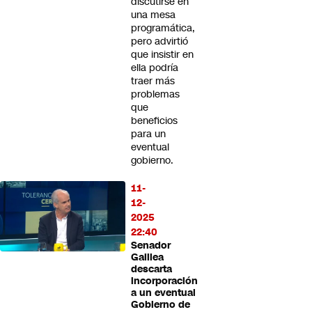
discutirse en
una mesa
programática,
pero advirtió
que insistir en
ella podría
traer más
problemas
que
beneficios
para un
eventual
gobierno.
11-
12-
2025
22:40
Senador
Galilea
descarta
incorporación
a un eventual
Gobierno de