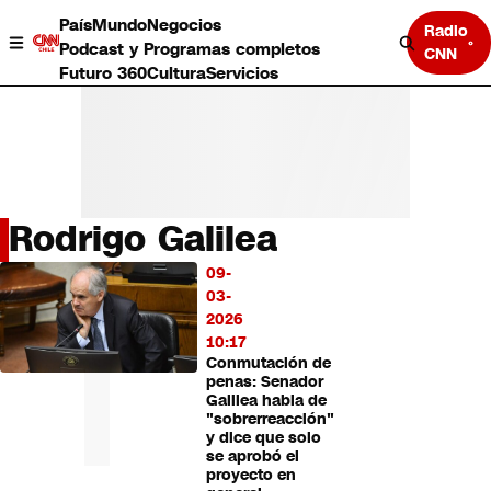
País
Mundo
Negocios
Radio
Podcast y Programas completos
CNN
Futuro 360
Cultura
Servicios
Rodrigo Galilea
País
09-
LO
Mundo
03-
MÁS
Negocios
2026
LEÍDO
Deportes
10:17
Conmutación de
Programas completos
penas: Senador
Cultura
Galilea habla de
Servicios
"sobrerreacción"
Bits
y dice que solo
se aprobó el
CNN Data
proyecto en
CNN tiempo