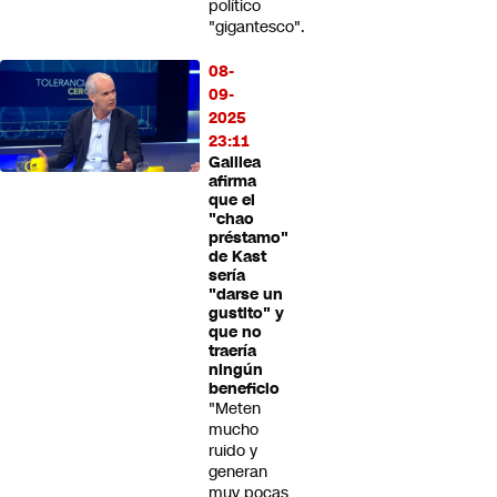
político
"gigantesco".
08-
09-
2025
23:11
Galilea
afirma
que el
"chao
préstamo"
de Kast
sería
"darse un
gustito" y
que no
traería
ningún
beneficio
"Meten
mucho
ruido y
generan
muy pocas