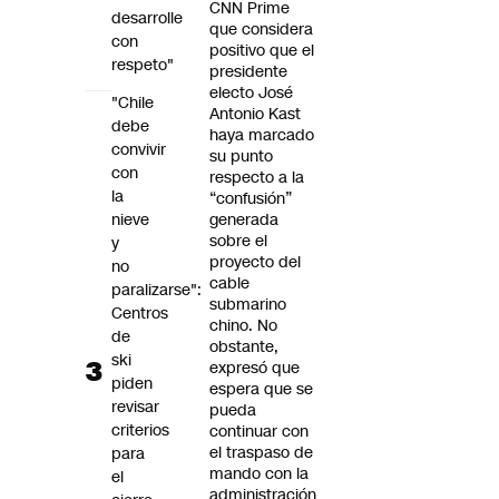
CNN Prime
desarrolle
que considera
con
positivo que el
respeto"
presidente
electo José
"Chile
Antonio Kast
debe
haya marcado
convivir
su punto
con
respecto a la
la
“confusión”
nieve
generada
sobre el
y
proyecto del
no
cable
paralizarse":
submarino
Centros
chino. No
de
obstante,
ski
expresó que
piden
espera que se
revisar
pueda
criterios
continuar con
el traspaso de
para
mando con la
el
administración