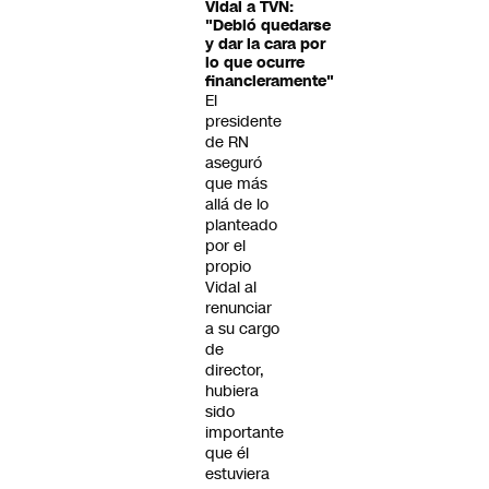
Vidal a TVN:
"Debió quedarse
y dar la cara por
lo que ocurre
financieramente"
El
presidente
de RN
aseguró
que más
allá de lo
planteado
por el
propio
Vidal al
renunciar
a su cargo
de
director,
hubiera
sido
importante
que él
estuviera