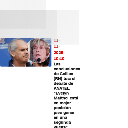
11-
11-
2025
10:10
Las
conclusiones
de Galilea
(RN) tras el
debate de
ANATEL:
"Evelyn
Matthei está
en mejor
posición
para ganar
en una
segunda
vuelta"