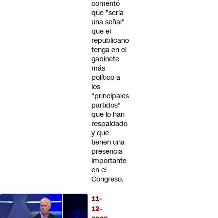
comentó
que "sería
una señal"
que el
republicano
tenga en el
gabinete
más
político a
los
"principales
partidos"
que lo han
respaldado
y que
tienen una
presencia
importante
en el
Congreso.
11-
12-