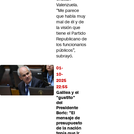
Valenzuela.
“Me parece
que habla muy
mal de él y de
la visión que
tiene el Partido
Republicano de
los funcionarios
públicos”,
subrayó.
01-
10-
2025
22:55
Galilea y el
"gustito"
del
Presidente
Boric: "El
mensaje de
presupuesto
de la nación
tenía que ir