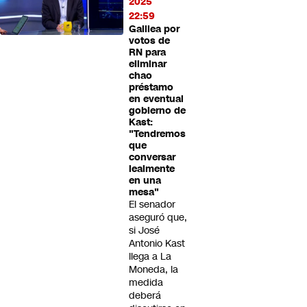
2025
22:59
Galilea por
votos de
RN para
eliminar
chao
préstamo
en eventual
gobierno de
Kast:
"Tendremos
que
conversar
lealmente
en una
mesa"
El senador
aseguró que,
si José
Antonio Kast
llega a La
Moneda, la
medida
deberá