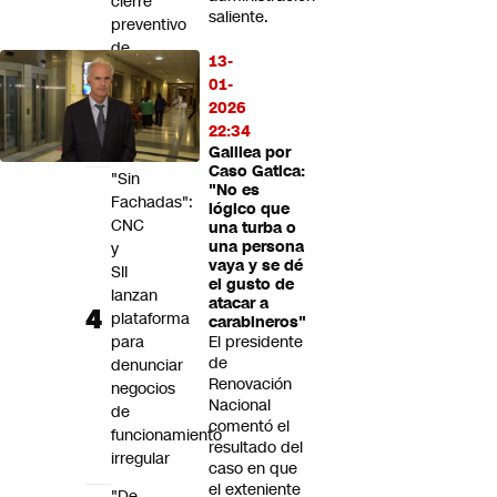
cierre
saliente.
preventivo
de
13-
caminos
01-
a
2026
la
22:34
montaña
Galilea por
Caso Gatica:
"Sin
"No es
Fachadas":
lógico que
CNC
una turba o
una persona
y
vaya y se dé
SII
el gusto de
lanzan
atacar a
plataforma
carabineros"
para
El presidente
de
denunciar
Renovación
negocios
Nacional
de
comentó el
funcionamiento
resultado del
irregular
caso en que
el exteniente
"De