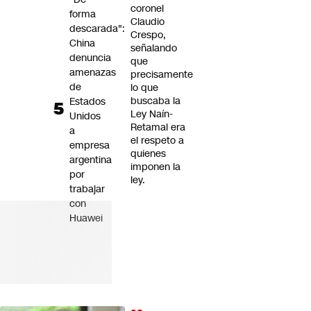
coronel
forma
Claudio
descarada":
Crespo,
China
señalando
denuncia
que
amenazas
precisamente
de
lo que
buscaba la
Estados
Ley Naín-
Unidos
Retamal era
a
el respeto a
empresa
quienes
argentina
imponen la
por
ley.
trabajar
con
Huawei