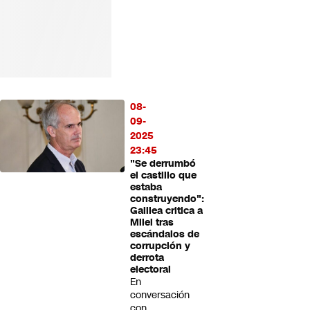
08-
09-
2025
23:45
"Se derrumbó
el castillo que
estaba
construyendo":
Galilea critica a
Milei tras
escándalos de
corrupción y
derrota
electoral
En
conversación
con