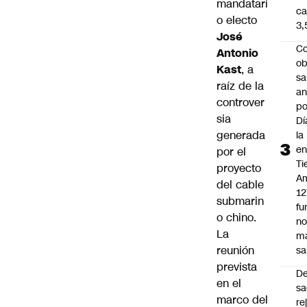
mandatari
ca
o electo
3
José
Co
Antonio
ob
Kast
, a
sa
raíz de la
an
controver
po
sia
Dí
generada
la
e
por el
Ti
proyecto
Am
del cable
12
submarin
fu
o chino.
n
La
m
reunión
sa
prevista
D
en el
sa
marco del
re