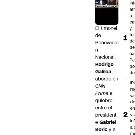
In
at
a
ca
El timonel
y
te
de
de
Renovació
de
n
ca
Nacional,
Pe
Rodrigo
do
Galilea
,
de
abordó en
IP
CNN
re
Prime
el
va
quiebre
de
entre el
en
president
y 
in
e
Gabriel
a 
Boric
y el
m