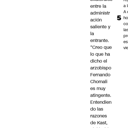
entre la
a 
A 
administr
ho
ación
co
saliente y
la
la
pr
entrante.
es
“Creo que
vi
lo que ha
dicho el
arzobispo
Fernando
Chomali
es muy
atingente.
Entendien
do las
razones
de Kast,