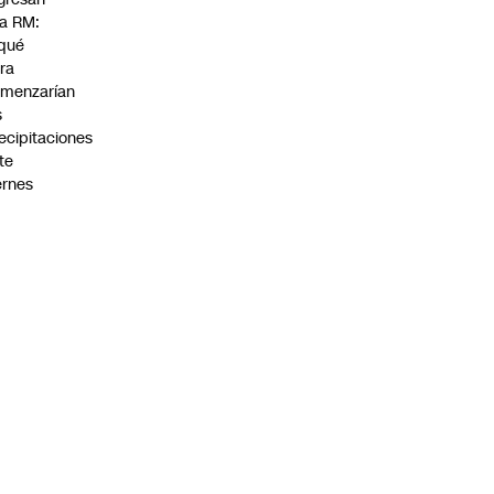
la RM:
qué
ra
menzarían
s
ecipitaciones
te
ernes