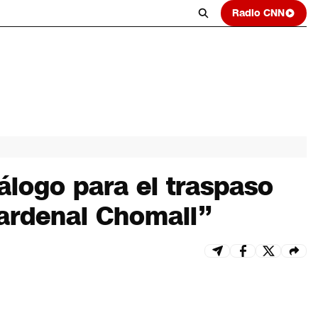
Radio CNN
iálogo para el traspaso
cardenal Chomali”