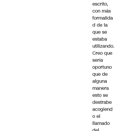
escrito,
con más
formalida
d de la
que se
estaba
utilizando.
Creo que
sería
oportuno
que de
alguna
manera
esto se
destrabe
acogiend
o el
llamado
del