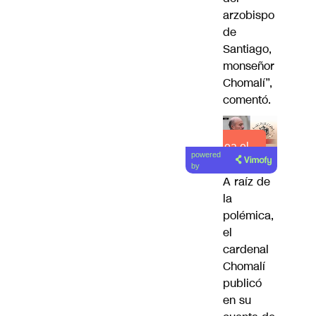
arzobispo
de
Santiago,
monseñor
Chomalí”,
comentó.
Lea el
powered
artículo
by
A raíz de
la
polémica,
el
cardenal
Chomalí
publicó
en su