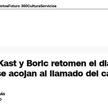
letos
Futuro 360
Cultura
Servicios
Kast y Boric retomen el d
e acojan al llamado del 
MÁS
O