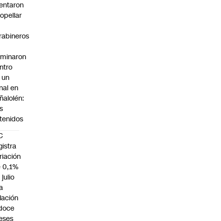
tentaron
ropellar
rabineros
rminaron
ntro
 un
nal en
ñalolén:
s
tenidos
C
gistra
riación
 0,1%
 julio
la
flación
doce
eses