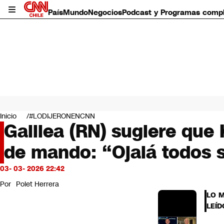
País
Mundo
Negocios
Podcast y Programas comp
País
Mundo
Inicio
#LODIJERONENCNN
Negocios
Galilea (RN) sugiere que 
Deportes
de mando: “Ojalá todos s
Programas completos
Cultura
Servicios
03- 03- 2026 22:42
Bits
Por
Polet Herrera
CNN Data
LO 
CNN tiempo
LEÍD
Futuro 360
Opinión