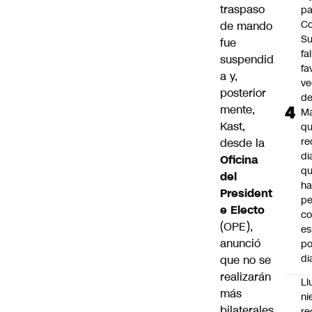
traspaso
pa
Co
de mando
S
fue
fa
suspendid
fa
a y,
ve
posterior
d
mente,
M
Kast,
q
re
desde la
di
Oficina
q
del
ha
President
pe
e Electo
co
(OPE),
es
anunció
po
di
que no se
realizarán
Ll
más
ni
bilaterales
re