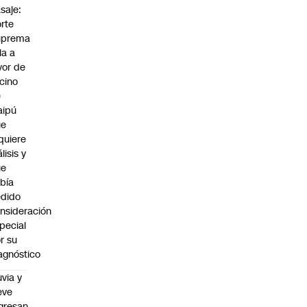
saje:
rte
uprema
lla a
vor de
cino
e
aipú
ue
quiere
álisis y
ue
bía
dido
nsideración
pecial
r su
agnóstico
uvia y
eve
gresan