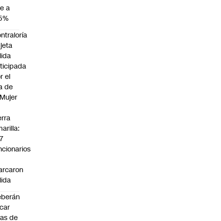
e a
,5%
ntraloría
jeta
lida
ticipada
r el
a de
 Mujer
n
erra
arilla:
7
ncionarios
o
arcaron
lida
eberán
car
jas de