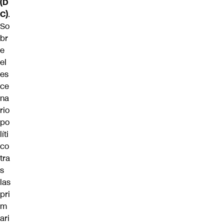
(D
C)
.
So
br
e
el
es
ce
na
rio
po
líti
co
tra
s
las
pri
m
ari