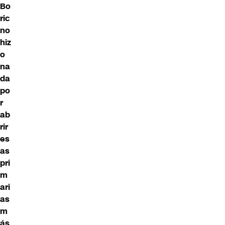
Bo
ric
no
hiz
o
na
da
po
r
ab
rir
es
as
pri
m
ari
as
m
ás