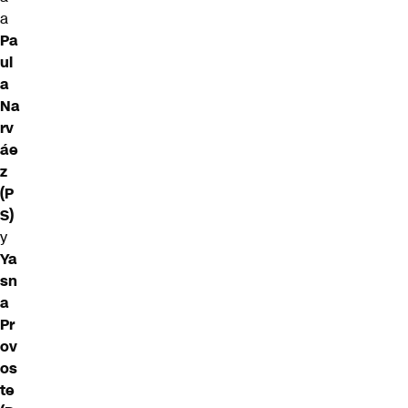
a
Pa
ul
a
Na
rv
áe
z
(P
S)
y
Ya
sn
a
Pr
ov
os
te