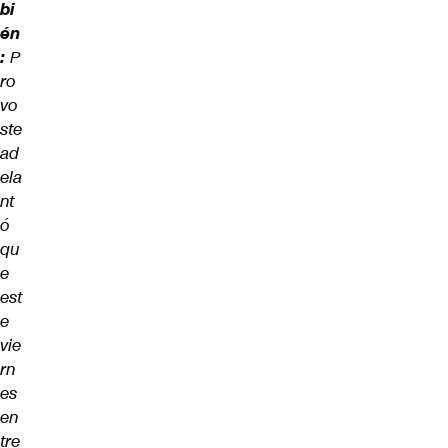
bi
én
:
P
ro
vo
ste
ad
ela
nt
ó
qu
e
est
e
vie
rn
es
en
tre