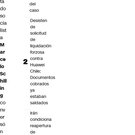
ta
del
do
caso
so
Desisten
cia
de
list
solicitud
a
de
M
liquidación
ar
forzosa
contra
ce
Huawei
lo
Chile:
Sc
Documentos
hill
cobrados
in
ya
g
estaban
co
saldados
nv
Irán
er
condiciona
só
reapertura
n
de