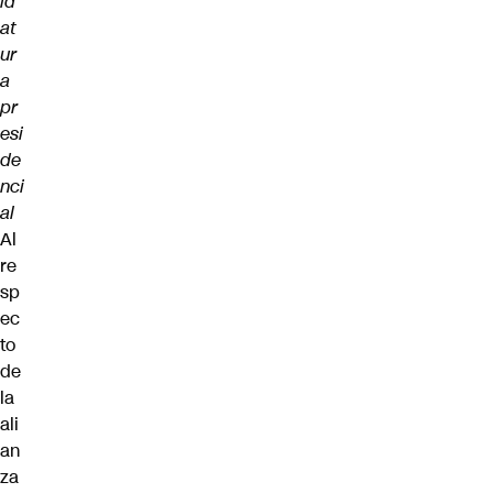
id
at
ur
a
pr
esi
de
nci
al
Al
re
sp
ec
to
de
la
ali
an
za