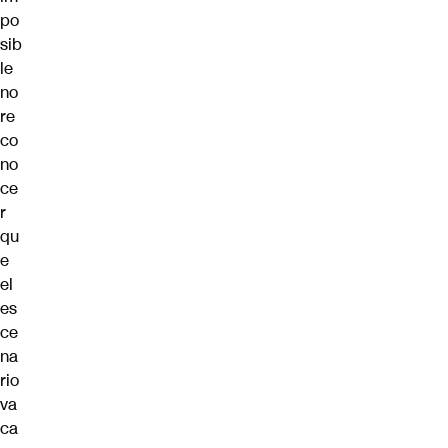
po
sib
le
no
re
co
no
ce
r
qu
e
el
es
ce
na
rio
va
ca