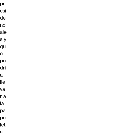
pr
esi
de
nci
ale
s y
qu
e
po
drí
a
lle
va
r a
la
pa
pe
let
a