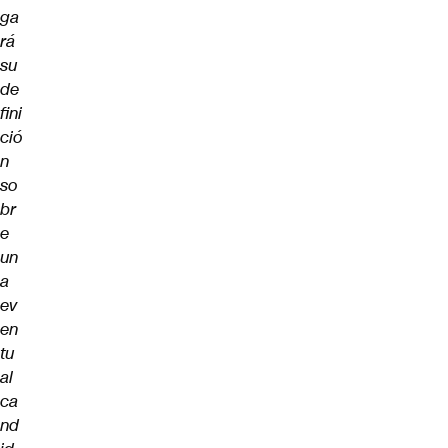
ga
rá
su
de
fini
ció
n
so
br
e
un
a
ev
en
tu
al
ca
nd