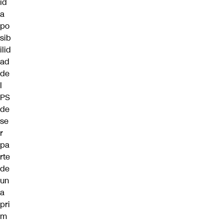
id
a
po
sib
ilid
ad
de
l
PS
de
se
r
pa
rte
de
un
a
pri
m