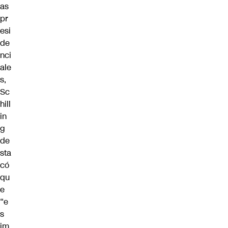
as
pr
esi
de
nci
ale
s,
Sc
hill
in
g
de
sta
có
qu
e
“e
s
im