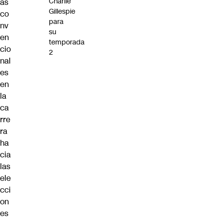
Charlie
as
Gillespie
co
para
nv
su
en
temporada
cio
2
nal
es
en
la
ca
rre
ra
ha
cia
las
ele
cci
on
es