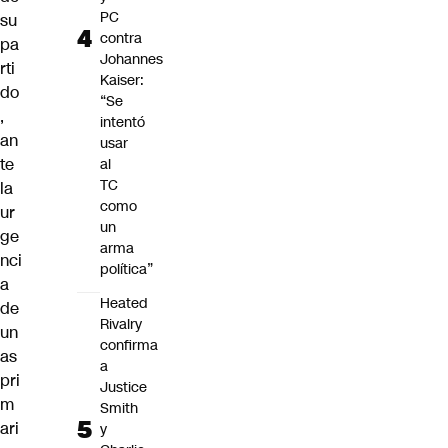
PC
su
contra
pa
Johannes
rti
Kaiser:
do
“Se
,
intentó
an
usar
te
al
TC
la
como
ur
un
ge
arma
nci
política”
a
Heated
de
Rivalry
un
confirma
as
a
pri
Justice
m
Smith
ari
y