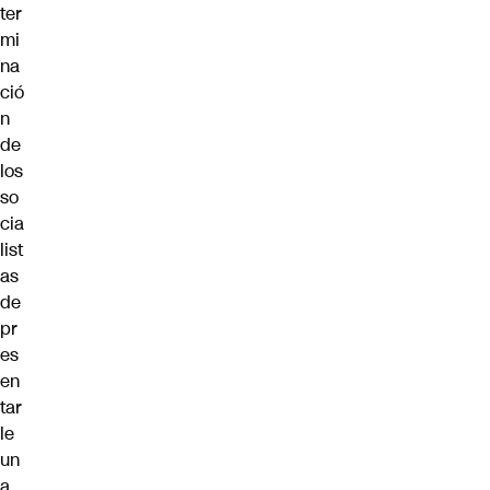
ter
mi
na
ció
n
de
los
so
cia
list
as
de
pr
es
en
tar
le
un
a