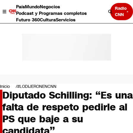
País
Mundo
Negocios
Radio
Podcast y Programas completos
CNN
Futuro 360
Cultura
Servicios
País
Mundo
Negocios
Inicio
#LODIJERONENCNN
Diputado Schilling: “Es una
Deportes
Programas completos
falta de respeto pedirle al
Cultura
Servicios
PS que baje a su
Bits
CNN Data
candidata”
CNN tiempo