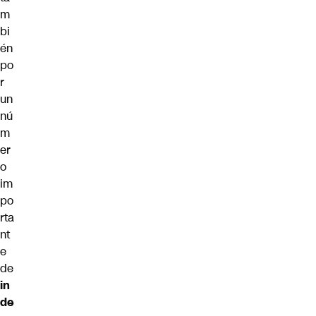
m
bi
én
po
r
un
nú
m
er
o
im
po
rta
nt
e
de
in
de