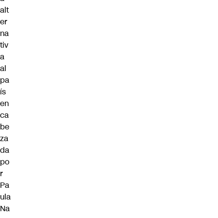
alt
er
na
tiv
a
al
pa
ís
en
ca
be
za
da
po
r
Pa
ula
Na