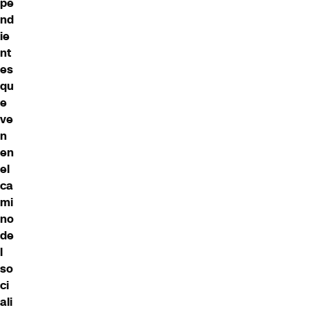
pe
nd
ie
nt
es
qu
e
ve
n
en
el
ca
mi
no
de
l
so
ci
ali