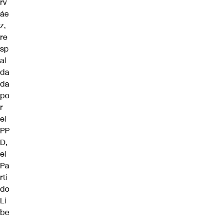
rv
áe
z,
re
sp
al
da
da
po
r
el
PP
D,
el
Pa
rti
do
Li
be