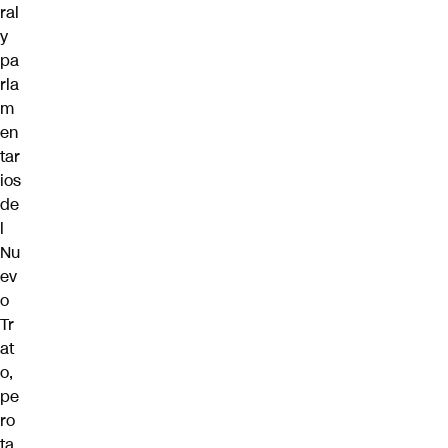
ral
y
pa
rla
m
en
tar
ios
de
l
Nu
ev
o
Tr
at
o,
pe
ro
ta