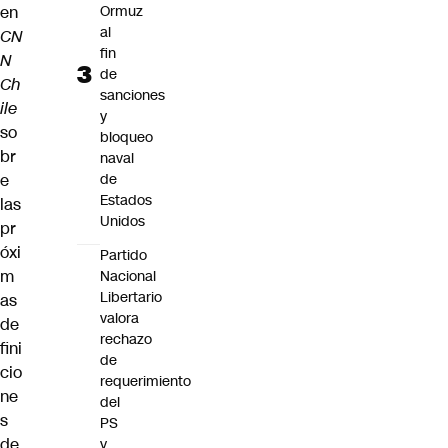
en
Ormuz
al
CN
fin
N
de
Ch
sanciones
ile
y
so
bloqueo
br
naval
e
de
Estados
las
Unidos
pr
óxi
Partido
m
Nacional
Libertario
as
valora
de
rechazo
fini
de
cio
requerimiento
ne
del
s
PS
de
y