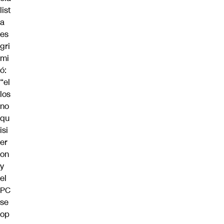
list
a
es
gri
mi
ó:
“el
los
no
qu
isi
er
on
y
el
PC
se
op