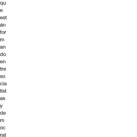
qu
e
est
án
for
m
an
do
en
tre
so
cia
list
as
y
de
m
óc
rat