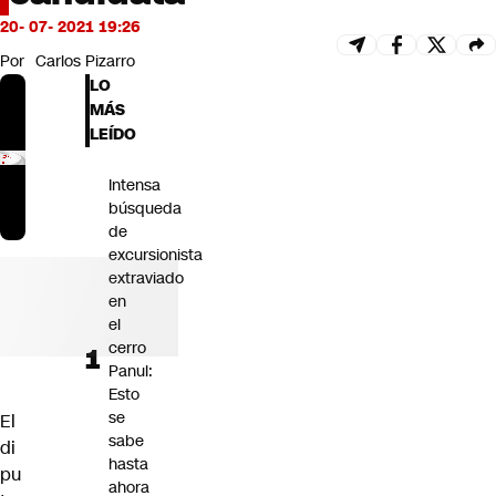
Futuro 360
20- 07- 2021 19:26
Opinión
Por
Carlos Pizarro
LO
MÁS
LEÍDO
Intensa
búsqueda
de
excursionista
extraviado
en
el
cerro
Panul:
Esto
se
El
sabe
di
hasta
pu
ahora