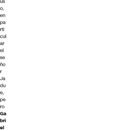
us
o,
en
pa
rti
cul
ar
el
se
ño
r
Ja
du
e,
pe
ro
Ga
bri
el