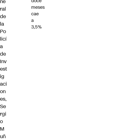
doce
ne
meses
ral
cae
de
a
la
3,5%
Po
licí
a
de
Inv
est
ig
aci
on
es,
Se
rgi
o
M
uñ