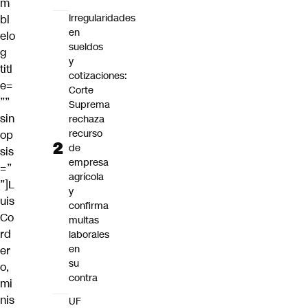
m
Irregularidades
bl
en
elo
sueldos
g
y
titl
cotizaciones:
e=
Corte
””
Suprema
sin
rechaza
recurso
op
de
sis
empresa
=”
agrícola
”]
L
y
uis
confirma
Co
multas
rd
laborales
en
er
su
o
,
contra
mi
nis
UF