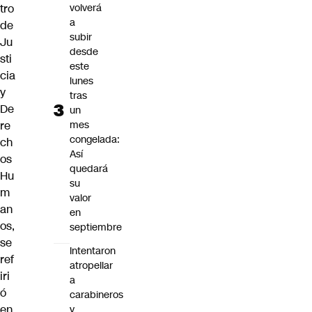
tro
volverá
a
de
subir
Ju
desde
sti
este
cia
lunes
y
tras
De
un
re
mes
congelada:
ch
Así
os
quedará
Hu
su
m
valor
an
en
os,
septiembre
se
Intentaron
ref
atropellar
iri
a
ó
carabineros
en
y