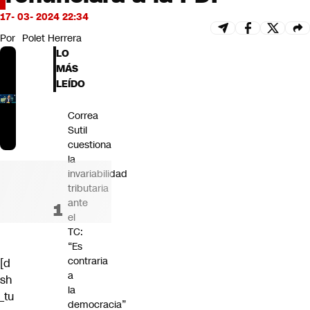
Futuro 360
17- 03- 2024 22:34
Opinión
Por
Polet Herrera
LO
MÁS
LEÍDO
Correa
Sutil
cuestiona
la
invariabilidad
tributaria
ante
el
TC:
“Es
contraria
[d
a
sh
la
_tu
democracia”