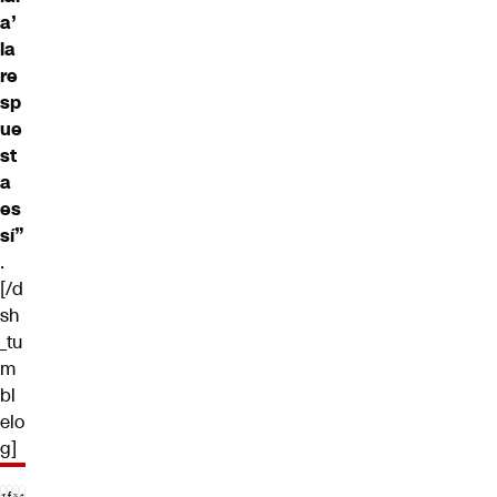
a’
la
re
sp
ue
st
a
es
sí”
.
[/d
sh
_tu
m
bl
elo
g]