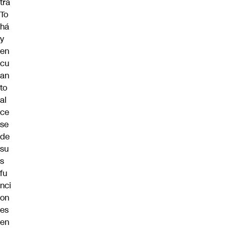
tra
To
há
y
en
cu
an
to
al
ce
se
de
su
s
fu
nci
on
es
en