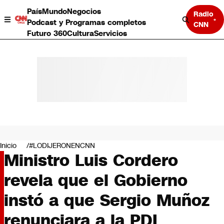
País
Mundo
Negocios
Radio
Podcast y Programas completos
CNN
Futuro 360
Cultura
Servicios
País
Mundo
Negocios
Inicio
#LODIJERONENCNN
Ministro Luis Cordero
Deportes
Programas completos
revela que el Gobierno
Cultura
Servicios
instó a que Sergio Muñoz
Bits
CNN Data
renunciara a la PDI
CNN tiempo