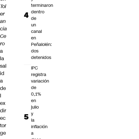
terminaron
Tol
dentro
er
de
an
un
cia
canal
Ce
en
ro
Peñalolén:
a
dos
detenidos
la
sal
IPC
id
registra
a
variación
de
de
0,1%
l
en
ex
julio
dir
y
ec
la
tor
inflación
ge
a