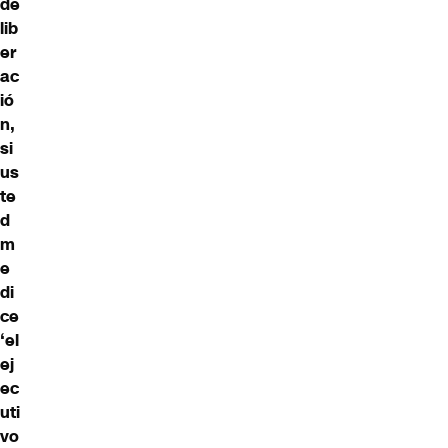
de
lib
er
ac
ió
n,
si
us
te
d
m
e
di
ce
‘el
ej
ec
uti
vo