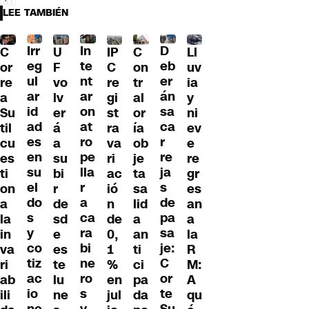
LEE TAMBIÉN
Irr
D
In
C
U
IP
C
Ll
eg
eb
te
or
F
C
on
uv
ul
er
nt
re
vo
re
tr
ia
ar
án
ar
a
lv
gi
al
y
id
sa
on
Su
er
st
or
ni
ad
ca
at
til
á
ra
ía
ev
es
r
ro
cu
a
va
ob
e
en
re
pe
es
su
ri
je
re
su
ja
lla
ti
bi
ac
ta
gr
el
s
r
on
r
ió
sa
es
do
de
a
a
de
n
lid
an
s
pa
ca
la
sd
de
a
a
y
sa
ra
in
e
0,
an
la
co
je:
bi
va
es
1
ti
R
tiz
C
ne
ri
te
%
ci
M:
ac
or
ro
ab
lu
en
pa
A
io
te
s
ili
ne
jul
da
qu
ne
Su