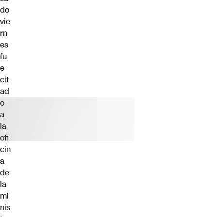
do
vie
rn
es
fu
e
cit
ad
o
a
la
ofi
cin
a
de
la
mi
nis