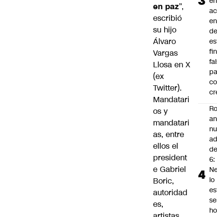
en
en paz
”,
a
escribió
en
su hijo
d
Álvaro
es
fi
Vargas
fa
Llosa en X
pa
(ex
co
Twitter).
cr
Mandatari
Ro
os y
an
mandatari
n
as, entre
ad
ellos el
d
president
6:
e Gabriel
Ne
lo
Boric,
es
autoridad
se
es,
ho
artistas,