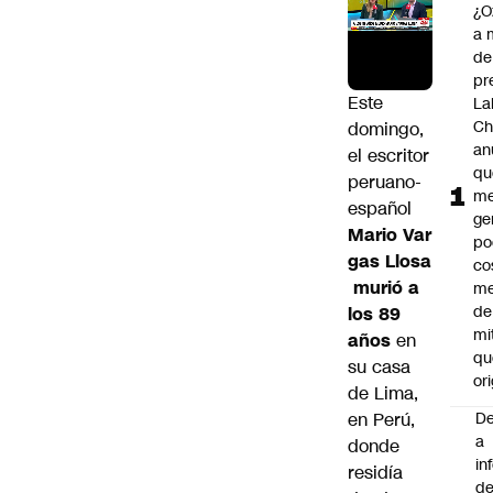
¿O
a 
de
pr
Este
La
Ch
domingo,
an
el escritor
qu
peruano-
me
español
ge
Mario Var
po
gas Llosa
co
murió a
m
de
los 89
mi
años
en
qu
su casa
ori
de Lima,
en Perú,
De
a
donde
in
residía
d