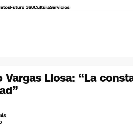
letos
Futuro 360
Cultura
Servicios
 Vargas Llosa: “La consta
tad”
MÁS
O