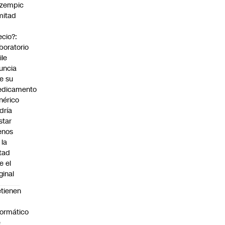
zempic
mitad
ecio?:
boratorio
ile
uncia
e su
dicamento
nérico
dría
star
enos
 la
tad
e el
ginal
tienen
formático
e