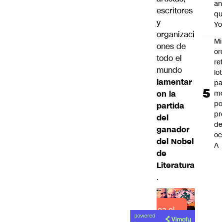
an
escritores
q
y
Y
organizaci
Mi
ones de
or
todo el
re
mundo
lo
lamentar
p
on la
m
po
partida
pr
del
d
ganador
oc
del Nobel
A
de
Literatura
.
Lea el
powered
artículo