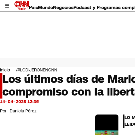
País
Mundo
Negocios
Podcast y Programas comp
País
Mundo
Inicio
#LODIJERONENCNN
Negocios
Los últimos días de Mario
Deportes
compromiso con la liber
Programas completos
Cultura
Servicios
14- 04- 2025 12:36
Bits
Por
Daniela Pérez
CNN Data
LO 
CNN tiempo
LEÍD
Futuro 360
Opinión