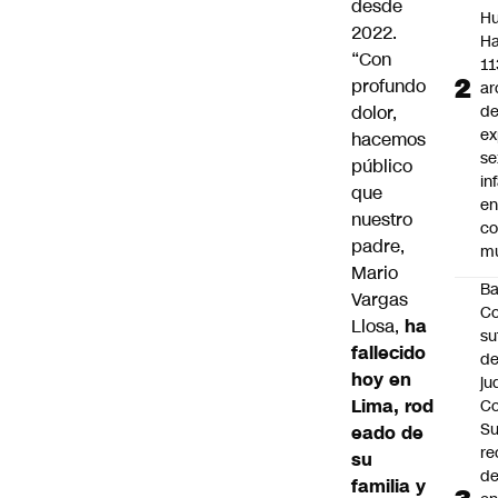
desde
Hu
2022.
Ha
“Con
11
profundo
ar
dolor,
d
ex
hacemos
se
público
in
que
e
nuestro
c
padre,
mu
Mario
B
Vargas
Co
Llosa,
ha
su
fallecido
de
hoy en
ju
Lima, rod
Co
S
eado de
re
su
d
familia y