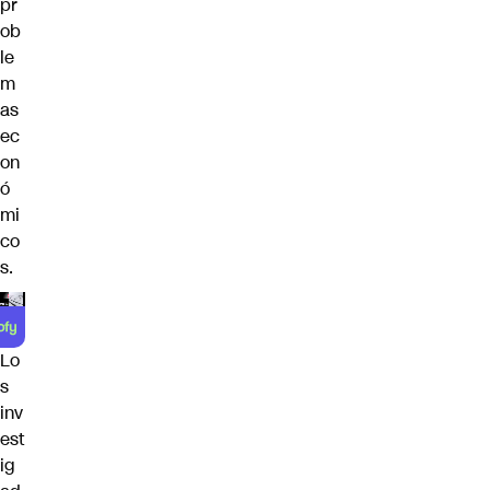
pr
ob
le
m
as
ec
on
ó
mi
co
s.
Lo
s
inv
est
ig