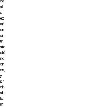
ca
si
di
ez
añ
os
en
tri
ste
cié
nd
on
os,
y
pr
ob
ab
le
m