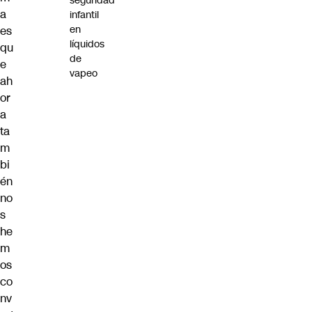
seguridad
a
infantil
en
es
líquidos
qu
de
e
vapeo
ah
or
a
ta
m
bi
én
no
s
he
m
os
co
nv