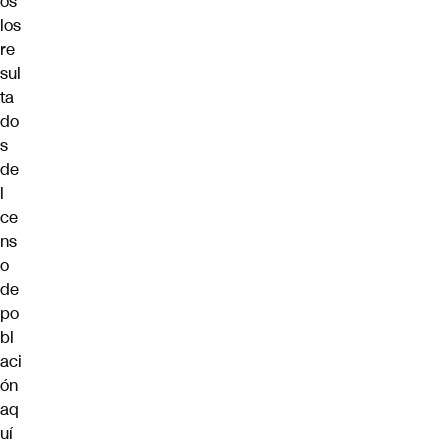
os
los
re
sul
ta
do
s
de
l
ce
ns
o
de
po
bl
aci
ón
aq
uí