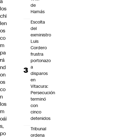
a
de
los
Hamás
chi
Escolta
len
del
os
exministro
co
Luis
m
Cordero
pa
frustra
rá
portonazo
nd
a
disparos
on
en
os
Vitacura:
co
Persecución
n
terminó
los
con
m
cinco
oái
detenidos
s,
Tribunal
po
ordena