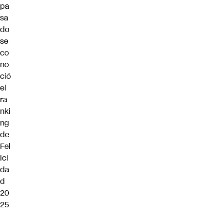
pa
sa
do
se
co
no
ció
el
ra
nki
ng
de
Fel
ici
da
d
20
25
,