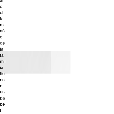
ar
o
el
ta
m
añ
o
de
la
fa
mil
ia
tie
ne
n
un
pa
pe
l