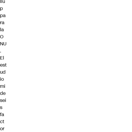
llu
p
pa
ra
la
O
NU
.
El
est
ud
io
mi
de
sei
s
fa
ct
or