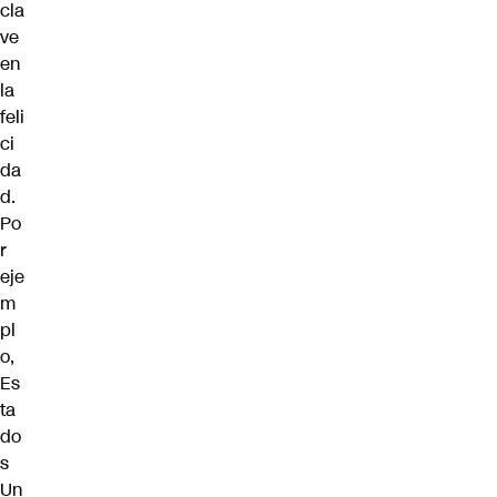
cla
ve
en
la
feli
ci
da
d.
Po
r
eje
m
pl
o,
Es
ta
do
s
Un