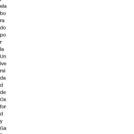
ela
bo
ra
do
po
r
la
Un
ive
rsi
da
d
de
Ox
for
d
y
Ga