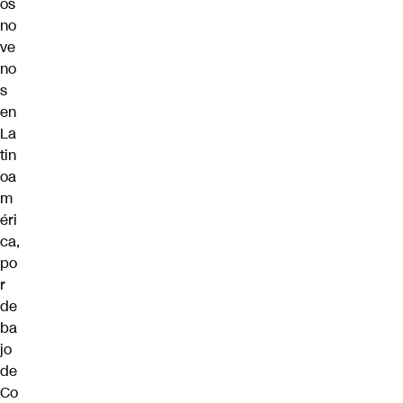
os
no
ve
no
s
en
La
tin
oa
m
éri
ca,
po
r
de
ba
jo
de
Co