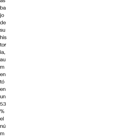
ás
ba
jo
de
su
his
tor
ia,
au
m
en
tó
en
un
53
%
el
nú
m