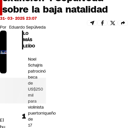
Futuro 360
sobre la baja natalidad
Opinión
31- 03- 2025 23:07
Por
Eduardo Sepúlveda
LO
MÁS
LEÍDO
Noel
Schajris
patrocinó
beca
de
US$250
mil
para
violinista
puertorriqueño
de
El
17
hu