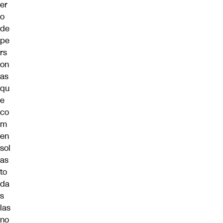
er
o
de
pe
rs
on
as
qu
e
co
m
en
sol
as
to
da
s
las
no