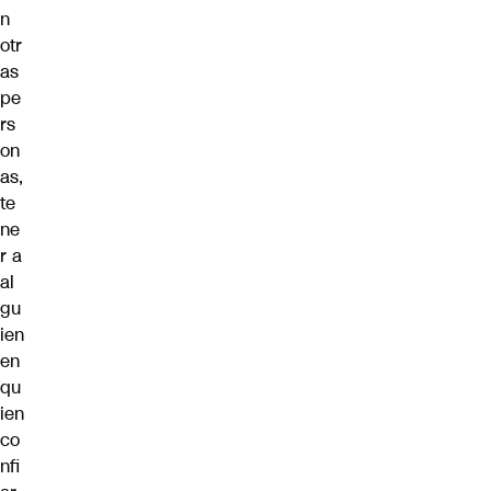
n
otr
as
pe
rs
on
as,
te
ne
r a
al
gu
ien
en
qu
ien
co
nfi