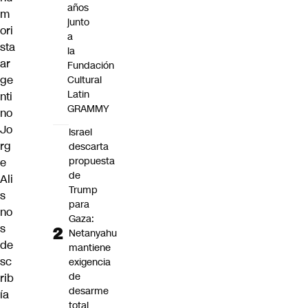
años
m
junto
ori
a
sta
la
ar
Fundación
ge
Cultural
Latin
nti
GRAMMY
no
Jo
Israel
rg
descarta
propuesta
e
de
Ali
Trump
s
para
no
Gaza:
s
Netanyahu
de
mantiene
sc
exigencia
de
rib
desarme
ía
total