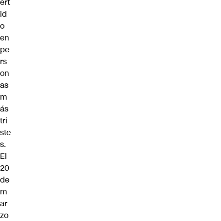
ert
id
o
en
pe
rs
on
as
m
ás
tri
ste
s.
El
20
de
m
ar
zo