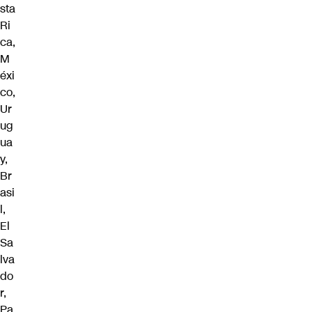
sta
Ri
ca,
M
éxi
co,
Ur
ug
ua
y,
Br
asi
l,
El
Sa
lva
do
r,
Pa