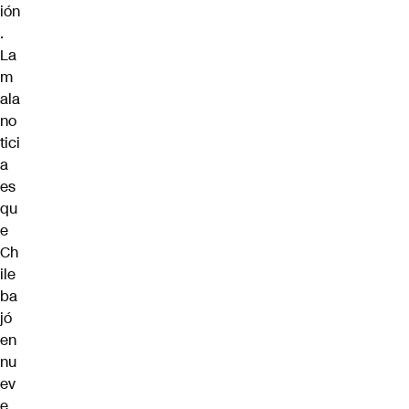
ión
.
La
m
ala
no
tici
a
es
qu
e
Ch
ile
ba
jó
en
nu
ev
e