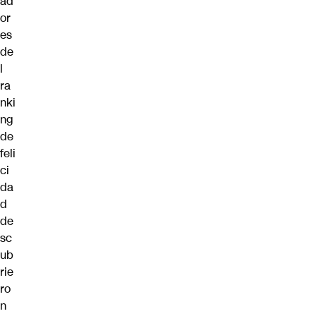
ad
or
es
de
l
ra
nki
ng
de
feli
ci
da
d
de
sc
ub
rie
ro
n