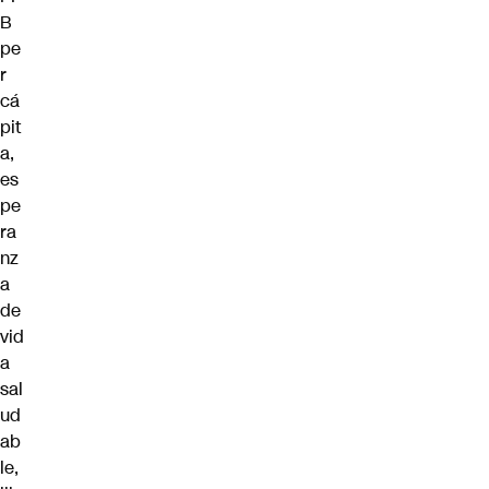
B
pe
r
cá
pit
a,
es
pe
ra
nz
a
de
vid
a
sal
ud
ab
le,