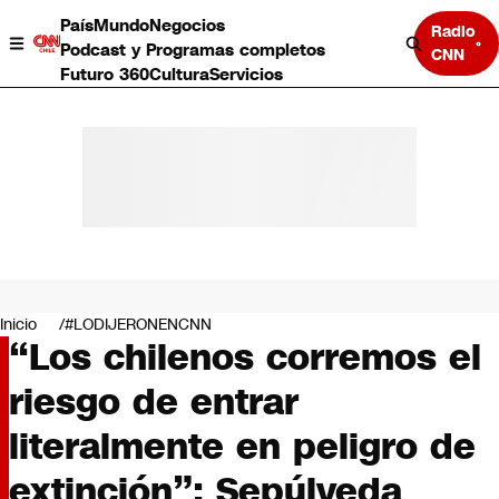
País
Mundo
Negocios
Radio
Podcast y Programas completos
CNN
Futuro 360
Cultura
Servicios
País
Mundo
Negocios
Inicio
#LODIJERONENCNN
“Los chilenos corremos el
Deportes
Programas completos
riesgo de entrar
Cultura
Servicios
literalmente en peligro de
Bits
CNN Data
extinción”: Sepúlveda
CNN tiempo