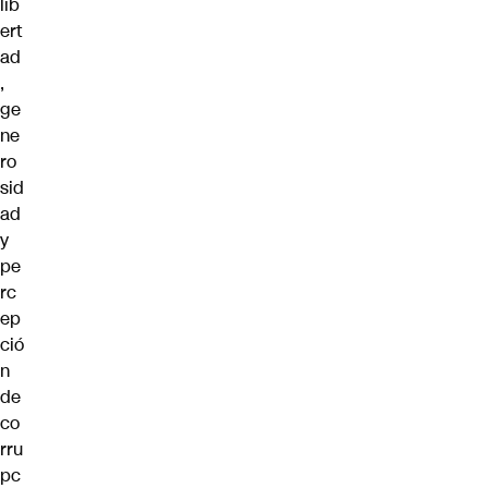
lib
ert
ad
,
ge
ne
ro
sid
ad
y
pe
rc
ep
ció
n
de
co
rru
pc