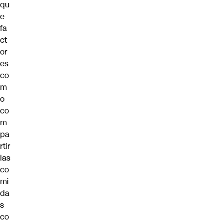
qu
e
fa
ct
or
es
co
m
o
co
m
pa
rtir
las
co
mi
da
s
co