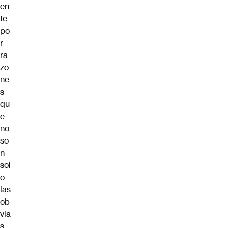
en
te
po
r
ra
zo
ne
s
qu
e
no
so
n
sol
o
las
ob
via
s,