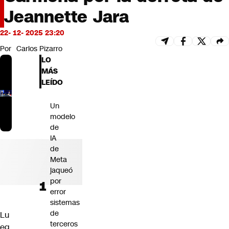
Futuro 360
Jeannette Jara
Opinión
22- 12- 2025 23:20
Por
Carlos Pizarro
LO
MÁS
LEÍDO
Un
modelo
de
IA
de
Meta
jaqueó
por
error
sistemas
de
Lu
terceros
eg