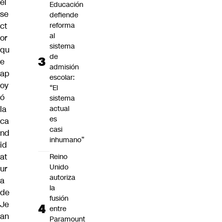
el
Educación
se
defiende
ct
reforma
al
or
sistema
qu
de
e
admisión
ap
escolar:
oy
“El
ó
sistema
la
actual
es
ca
casi
nd
inhumano”
id
at
Reino
Unido
ur
autoriza
a
la
de
fusión
Je
entre
an
Paramount