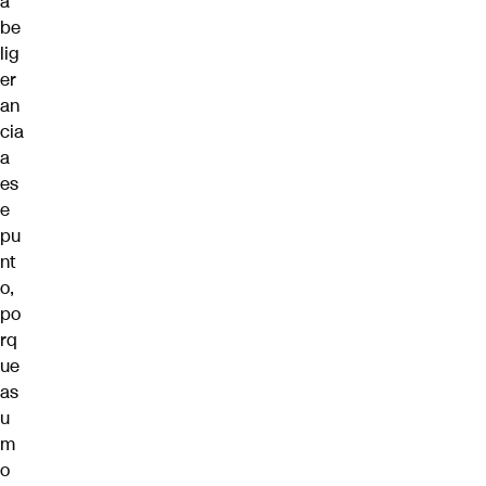
a
be
lig
er
an
cia
a
es
e
pu
nt
o,
po
rq
ue
as
u
m
o