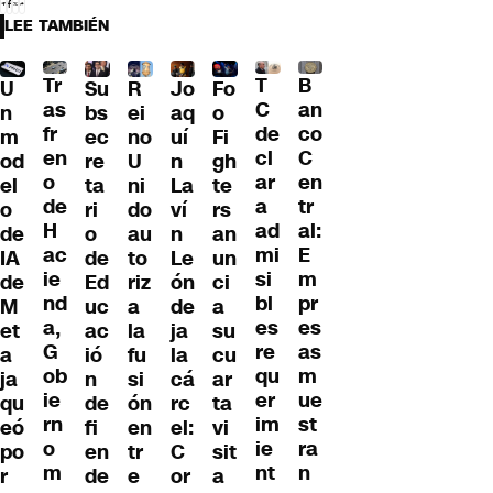
LEE TAMBIÉN
Tr
T
B
U
Su
R
Jo
Fo
as
C
an
n
bs
ei
aq
o
fr
de
co
m
ec
no
uí
Fi
en
cl
C
od
re
U
n
gh
o
ar
en
el
ta
ni
La
te
de
a
tr
o
ri
do
ví
rs
H
ad
al:
de
o
au
n
an
ac
mi
E
IA
de
to
Le
un
ie
si
m
de
Ed
riz
ón
ci
nd
bl
pr
M
uc
a
de
a
a,
es
es
et
ac
la
ja
su
G
re
as
a
ió
fu
la
cu
ob
qu
m
ja
n
si
cá
ar
ie
er
ue
qu
de
ón
rc
ta
rn
im
st
eó
fi
en
el:
vi
o
ie
ra
po
en
tr
C
sit
m
nt
n
r
de
e
or
a