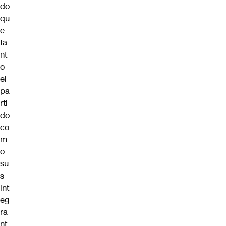
do
qu
e
ta
nt
o
el
pa
rti
do
co
m
o
su
s
int
eg
ra
nt