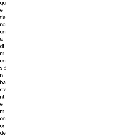
qu
e
tie
ne
un
a
di
m
en
sió
n
ba
sta
nt
e
m
en
or
de