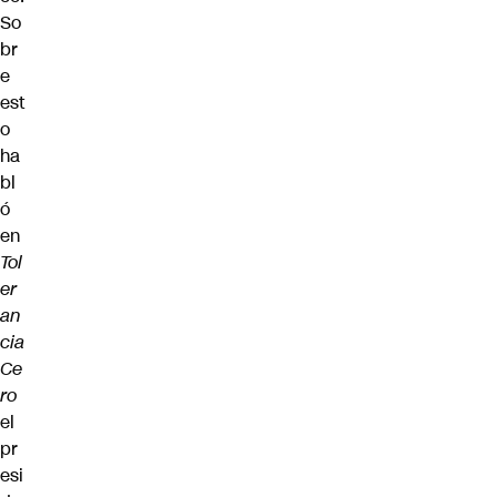
So
br
e
est
o
ha
bl
ó
en
Tol
er
an
cia
Ce
ro
el
pr
esi