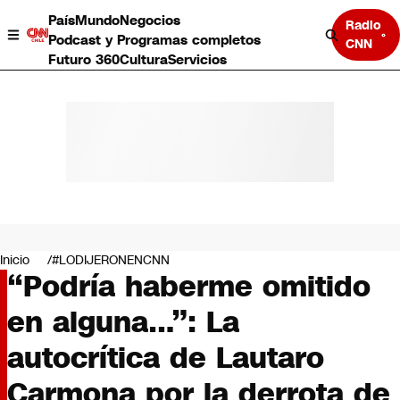
País
Mundo
Negocios
Radio
Podcast y Programas completos
CNN
Futuro 360
Cultura
Servicios
País
Mundo
Negocios
Inicio
#LODIJERONENCNN
“Podría haberme omitido
Deportes
Programas completos
en alguna…”: La
Cultura
Servicios
autocrítica de Lautaro
Bits
CNN Data
Carmona por la derrota de
CNN tiempo