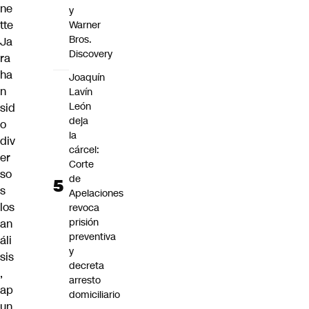
ne
y
tte
Warner
Bros.
Ja
Discovery
ra
ha
Joaquín
n
Lavín
León
sid
deja
o
la
div
cárcel:
er
Corte
so
de
s
Apelaciones
los
revoca
prisión
an
preventiva
áli
y
sis
decreta
,
arresto
ap
domiciliario
un