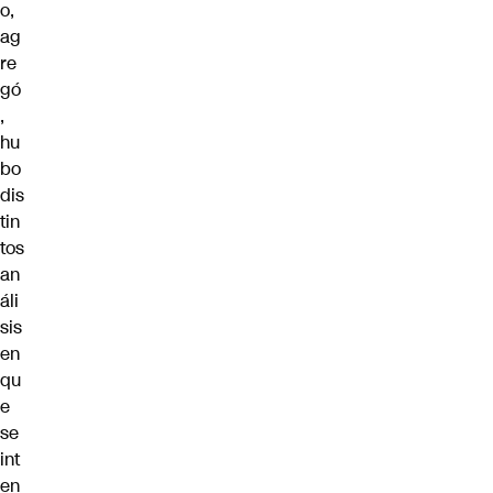
o,
ag
re
gó
,
hu
bo
dis
tin
tos
an
áli
sis
en
qu
e
se
int
en