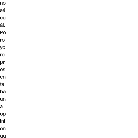
no
sé
cu
ál.
Pe
ro
yo
re
pr
es
en
ta
ba
un
a
op
ini
ón
qu