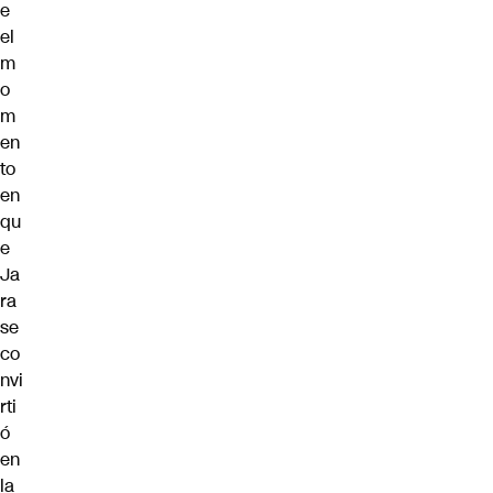
e
el
m
o
m
en
to
en
qu
e
Ja
ra
se
co
nvi
rti
ó
en
la