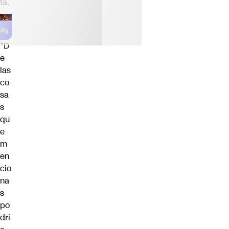
ta.
“D
e
las
co
sa
s
qu
e
m
en
cio
na
s
po
drí