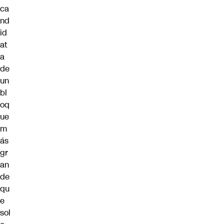
ca
nd
id
at
a
de
un
bl
oq
ue
m
ás
gr
an
de
qu
e
sol