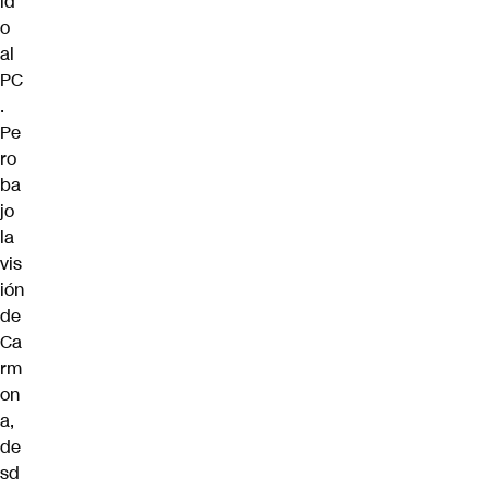
id
o
al
PC
.
Pe
ro
ba
jo
la
vis
ión
de
Ca
rm
on
a,
de
sd