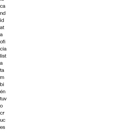
ca
nd
id
at
a
ofi
cia
list
a
ta
m
bi
én
tuv
o
cr
uc
es