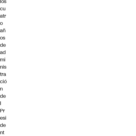
los
cu
atr
o
añ
os
de
ad
mi
nis
tra
ció
n
de
l
Pr
esi
de
nt