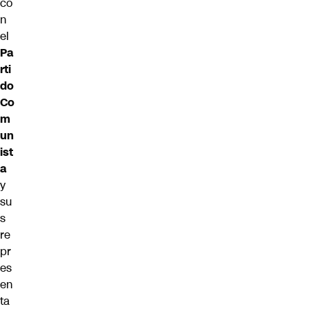
co
n
el
Pa
rti
do
Co
m
un
ist
a
y
su
s
re
pr
es
en
ta