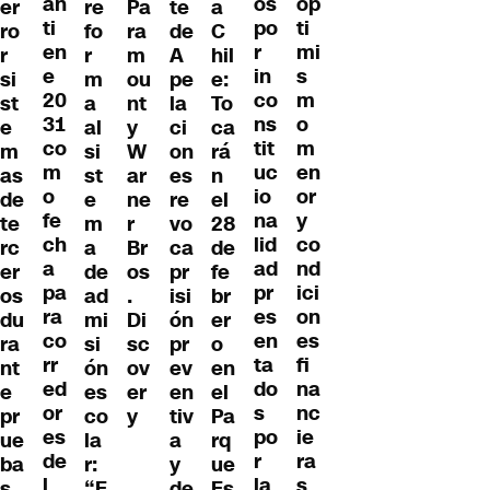
an
os
op
er
re
Pa
te
a
ti
po
ti
ro
fo
ra
de
C
en
r
mi
r
r
m
A
hil
e
in
s
si
m
ou
pe
e:
20
co
m
st
a
nt
la
To
31
ns
o
e
al
y
ci
ca
co
tit
m
m
si
W
on
rá
m
uc
en
as
st
ar
es
n
o
io
or
de
e
ne
re
el
fe
na
y
te
m
r
vo
28
ch
lid
co
rc
a
Br
ca
de
a
ad
nd
er
de
os
pr
fe
pa
pr
ici
os
ad
.
isi
br
ra
es
on
du
mi
Di
ón
er
co
en
es
ra
si
sc
pr
o
rr
ta
fi
nt
ón
ov
ev
en
ed
do
na
e
es
er
en
el
or
s
nc
pr
co
y
tiv
Pa
es
po
ie
ue
la
a
rq
de
r
ra
ba
r:
y
ue
l
la
s
s
“E
de
Es