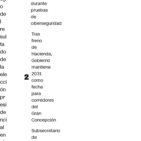
durante
o
pruebas
de
de
l
ciberseguridad
re
Tras
sul
freno
ta
de
do
Hacienda,
de
Gobierno
la
mantiene
2031
ele
como
cci
fecha
ón
para
pr
corredores
esi
del
de
Gran
nci
Concepción
al
Subsecretario
en
de