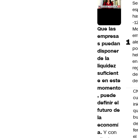
Se
es
ha
-1
Que las
Me
em
empresa
al
s puedan
po
disponer
he
de la
en
liquidez
re
suficient
de
e en este
de
momento
C
, puede
cu
definir el
in
futuro de
q
la
b
de
economí
fe
a.
Y con
el