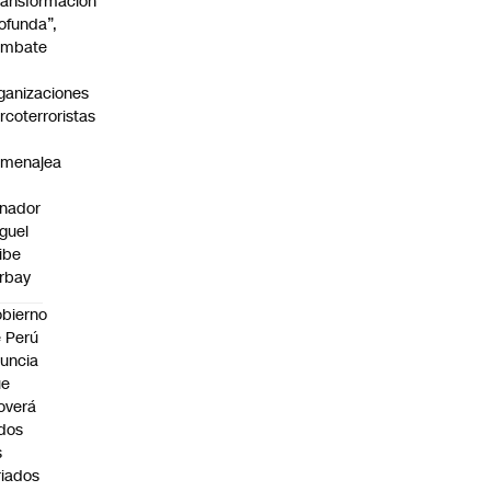
ransformación
ofunda”,
ombate
ganizaciones
rcoterroristas
omenajea
nador
guel
ibe
rbay
bierno
 Perú
uncia
ue
overá
dos
s
riados