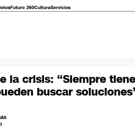
letos
Futuro 360
Cultura
Servicios
 la crisis: “Siempre tiene
 pueden buscar soluciones
MÁS
O