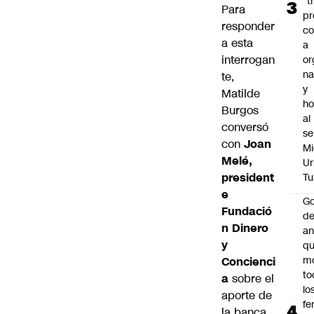
“t
Para
pr
responder
c
a esta
a
interrogan
or
na
te,
y
Matilde
h
Burgos
al
conversó
se
con
Joan
Mi
Melé,
Ur
president
Tu
e
Go
Fundació
de
n Dinero
an
y
q
m
Concienci
to
a
sobre el
lo
aporte de
fe
la banca