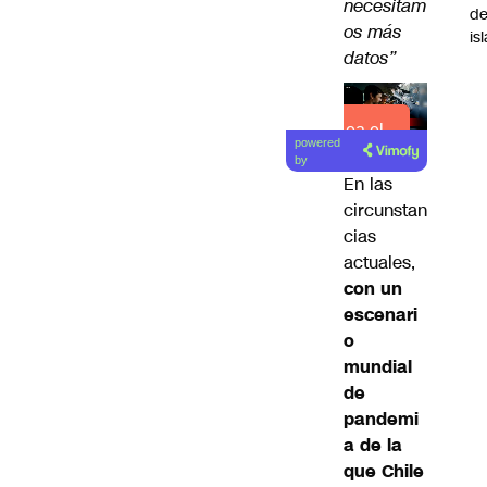
necesitam
de
os más
is
datos”
Lea el
powered
artículo
by
En las
circunstan
cias
actuales,
con un
escenari
o
mundial
de
pandemi
a de la
que Chile