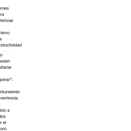
ernes
ra
tenciar
rismo
la
oductividad
No
ueden
mitarse
perar":
a
ntundente
vertencia
e
bio a
uba
r el
turo