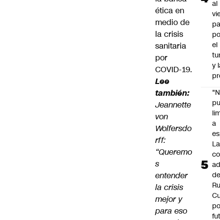
al
ética en
vi
medio de
pa
la crisis
po
el
sanitaria
tu
por
y 
COVID-19.
pr
Lee
también:
"
p
Jeannette
li
von
a
Wolfersdo
es
rff:
L
“Queremo
co
s
ad
entender
d
Ru
la crisis
C
mejor y
po
para eso
fu