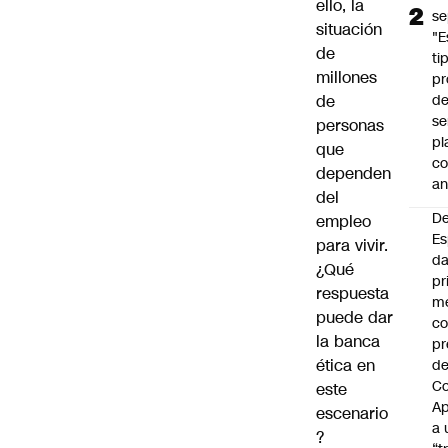
ello, la
se
situación
"E
de
ti
millones
pr
de
d
se
personas
pl
que
c
dependen
an
del
De
empleo
Es
para vivir.
da
¿Qué
pr
respuesta
m
puede dar
c
la banca
pr
ética en
d
Co
este
A
escenario
a 
?