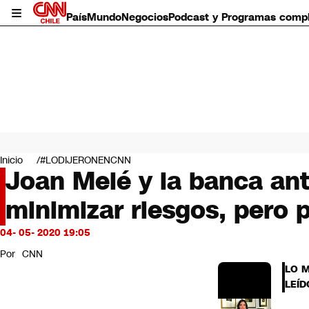
País
Mundo
Negocios
Podcast y Programas comp
País
Mundo
Inicio
#LODIJERONENCNN
Negocios
Joan Melé y la banca ante
Deportes
minimizar riesgos, pero
Programas completos
Cultura
Servicios
04- 05- 2020 19:05
Bits
Por
CNN
CNN Data
LO 
CNN tiempo
LEÍD
Futuro 360
Opinión