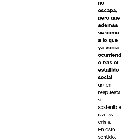
no
escapa,
pero que
además
se suma
a lo que
ya venía
ocurriend
o tras el
estallido
social
,
urgen
respuesta
s
sostenible
s a las
crisis.
En este
sentido,