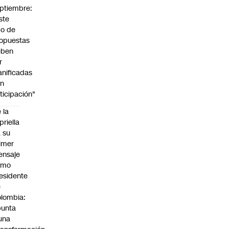
ptiembre:
ste
po de
opuestas
eben
r
anificadas
on
ticipación"
 la
priella
 su
imer
ensaje
omo
esidente
e
lombia:
punta
una