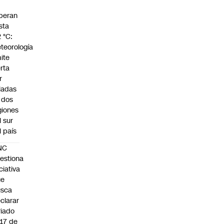
peran
sta
2 °C:
teorología
ite
erta
r
ladas
 dos
giones
l sur
l país
NC
estiona
iciativa
ue
usca
clarar
riado
 17 de