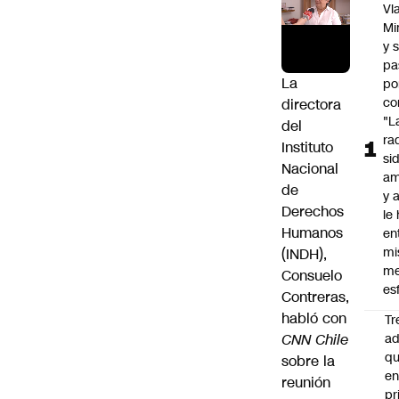
Vl
Mi
y 
pa
La
po
co
directora
"L
del
ra
Instituto
si
Nacional
am
de
y a
Derechos
le
Humanos
en
mi
(
INDH
),
me
Consuelo
es
Contreras
,
habló con
Tr
CNN Chile
ad
q
sobre la
e
reunión
pr