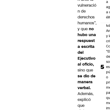
a
vulneració
ag
n de
a 
derechos
él
humanos”,
Iv
y que
no
Ar
hubo una
y 
respuest
cr
a escrita
Co
"E
del
d
Ejecutivo
so
al oficio,
es
sino que
pú
se dio de
o
manera
pr
verbal.
m
pa
Además,
qu
explicó
m
que
im