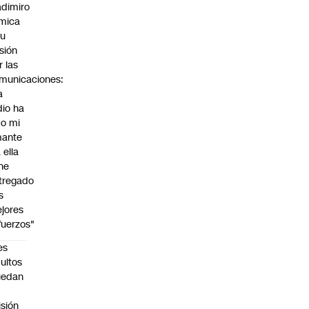
adimiro
mica
su
sión
r las
municaciones:
a
dio ha
do mi
ante
 ella
 he
tregado
s
jores
fuerzos"
es
ultos
uedan
n
isión