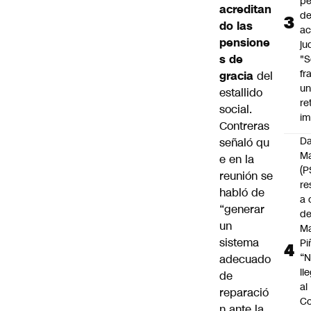
pé
acreditan
d
do las
ac
pensione
ju
s de
"S
fr
gracia
del
u
estallido
re
social.
im
Contreras
Da
señaló qu
Ma
e en la
(P
reunión se
re
habló de
a 
“generar
d
un
M
sistema
Pi
“
adecuado
ll
de
al
reparació
Co
n ante la