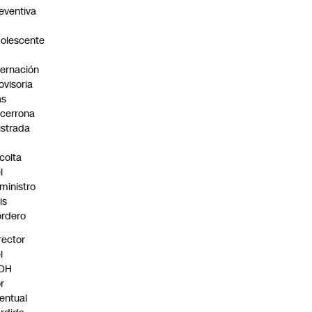
eventiva
olescente
n
ternación
ovisoria
as
cerrona
ustrada
colta
l
ministro
is
rdero
rector
l
NDH
r
entual