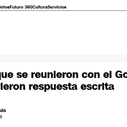
letos
Futuro 360
Cultura
Servicios
que se reunieron con el G
ieron respuesta escrita
MÁS
O