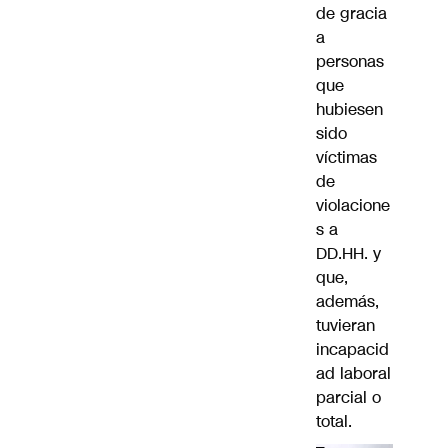
de gracia
a
personas
que
hubiesen
sido
víctimas
de
violacione
s a
DD.HH. y
que,
además,
tuvieran
incapacid
ad laboral
parcial o
total.