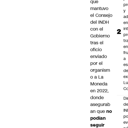
que
pr
mantuvo
y
el Consejo
ad
del INDH
e
con el
in
pr
Gobierno
tr
tras el
en
oficio
fr
enviado
a
por el
es
organism
de
o a La
ex
Lu
Moneda
Co
en 2022,
donde
Di
asegurab
de
I
an que
no
po
podían
ev
seguir