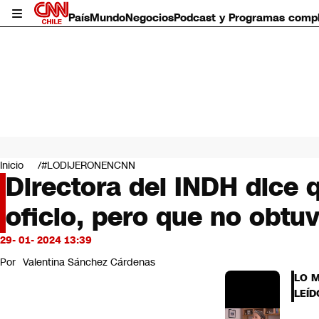
País
Mundo
Negocios
Podcast y Programas comp
País
Mundo
Inicio
#LODIJERONENCNN
Negocios
Directora del INDH dice 
Deportes
oficio, pero que no obtuv
Programas completos
Cultura
Servicios
29- 01- 2024 13:39
Bits
Por
Valentina Sánchez Cárdenas
CNN Data
LO 
CNN tiempo
LEÍD
Futuro 360
Opinión