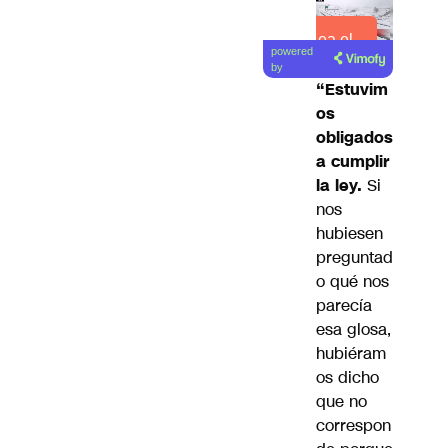
Lea el
powered
artículo
by
“Estuvim
os
obligados
a cumplir
la ley.
Si
nos
hubiesen
preguntad
o qué nos
parecía
esa glosa,
hubiéram
os dicho
que no
correspon