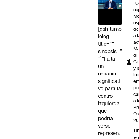
“G
ex
Me
es
[dsh_tumb
de
a l
lelog
ac
title=””
Ma
sinopsis=”
di
”]”Falta
Gi
un
y l
espacio
in
significati
en
po
vo para la
ca
centro
a 
izquierda
Pr
que
Os
podría
20
verse
UD
represent
en