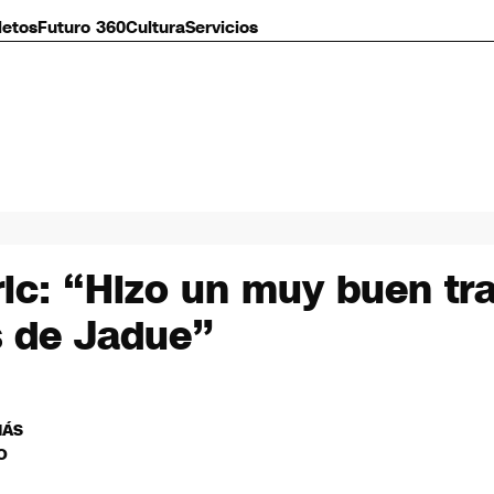
letos
Futuro 360
Cultura
Servicios
c: “Hizo un muy buen trab
s de Jadue”
MÁS
O