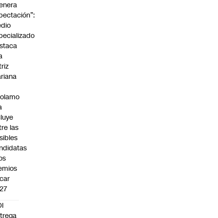
enera
pectación”:
dio
pecializado
staca
a
triz
riana
rolamo
a
cluye
tre las
sibles
ndidatas
los
emios
car
27
I
trega