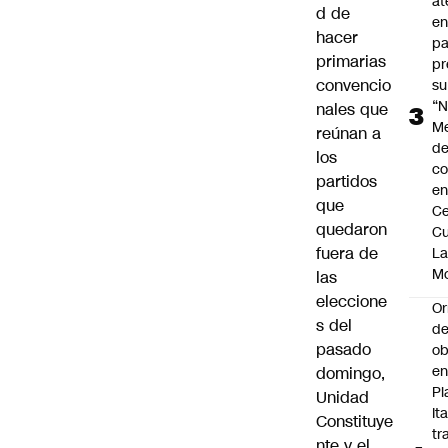
at
d de
en
hacer
pa
primarias
pr
convencio
su
“N
nales que
M
reúnan a
de
los
co
partidos
en
que
Ce
quedaron
Cu
fuera de
L
M
las
eleccione
Or
s del
de
pasado
ob
e
domingo,
Pl
Unidad
Ita
Constituye
tr
nte y el