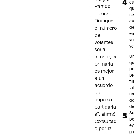
es
Partido
q
Liberal.
re
“Aunque
ca
d
el número
e
de
ve
votantes
ve
sería
inferior, la
U
qu
primaria
po
es mejor
pr
a un
fi
acuerdo
fa
de
u
cúpulas
de
partidaria
de
Se
s”, afirmó.
po
Consultad
ev
o por la
ga