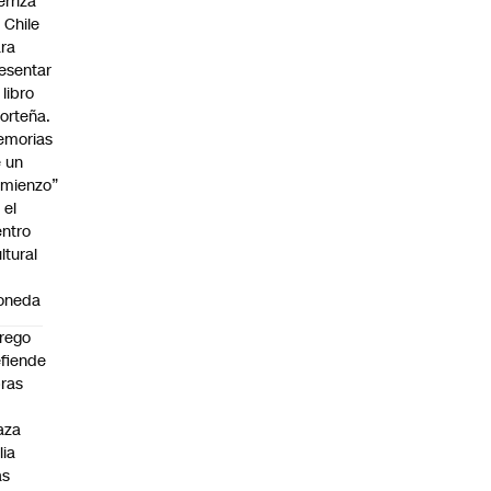
erriza
 Chile
ra
esentar
 libro
orteña.
emorias
 un
mienzo”
 el
ntro
ltural
a
oneda
rego
fiende
ras
n
aza
lia
as