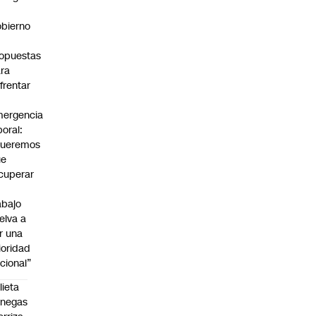
bierno
0
opuestas
ra
frentar
ergencia
boral:
Queremos
ue
cuperar
abajo
elva a
r una
ioridad
cional”
lieta
enegas