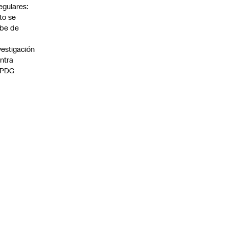
regulares:
to se
be de
vestigación
ntra
 PDG