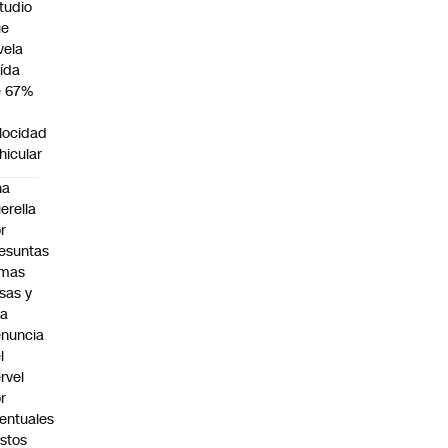
tudio
ue
vela
ída
e 67%
n
locidad
hicular
na
erella
r
esuntas
rmas
lsas y
na
nuncia
l
rvel
r
entuales
stos