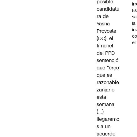
posible
ir
candidatu
Es
ra de
sa
Yasna
la
in
Provoste
co
(DC), el
el
timonel
del PPD
sentenció
que “creo
que es
razonable
zanjarlo
esta
semana
(…)
llegaremo
s a un
acuerdo