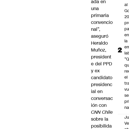
ada en
al
una
Go
primaria
2
convencio
pr
nal”,
pa
en
aseguró
la
Heraldo
em
Muñoz,
la
president
“
e del PPD
q
y ex
re
candidato
el
tr
presidenc
vu
ial en
se
conversac
pr
ión con
na
CNN Chile
Ju
sobre la
V
posibilida