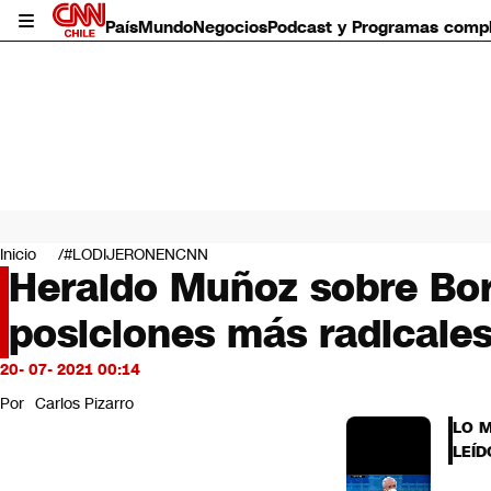
País
Mundo
Negocios
Podcast y Programas comp
País
Mundo
Inicio
#LODIJERONENCNN
Negocios
Heraldo Muñoz sobre Bori
Deportes
posiciones más radicale
Programas completos
Cultura
Servicios
20- 07- 2021 00:14
Bits
Por
Carlos Pizarro
CNN Data
LO 
CNN tiempo
LEÍD
Futuro 360
Opinión