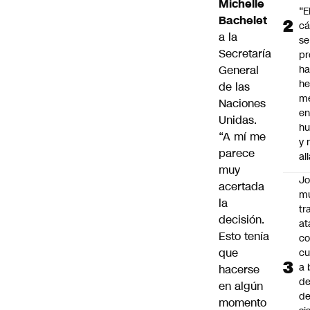
Michelle
“E
Bachelet
cá
a la
se
Secretaría
pr
General
h
h
de las
me
Naciones
en
Unidas.
hu
“A mí me
y
parece
al
muy
J
acertada
mu
la
tr
decisión.
at
Esto tenía
co
que
cu
a 
hacerse
de
en algún
de
momento