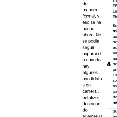
si
de
R
manera
L
formal, y
Pi
eso se ha
Se
hecho
fi
ahora. No
ce
se podía
d
seguir
es
an
esperand
a
o cuando
d
hay
pr
algunos
Es
candidato
so
s en
r
carrera”,
pa
ev
enfatizó,
ri
destacan
do
Su
además la
co