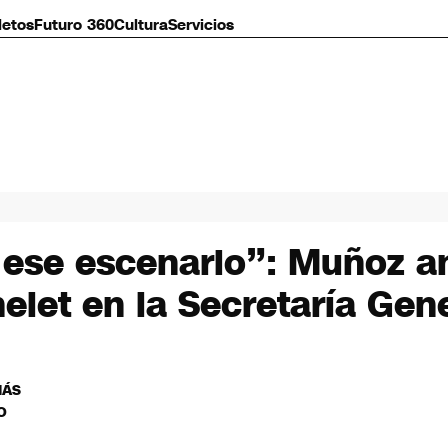
letos
Futuro 360
Cultura
Servicios
r ese escenario”: Muñoz a
elet en la Secretaría Gen
MÁS
O