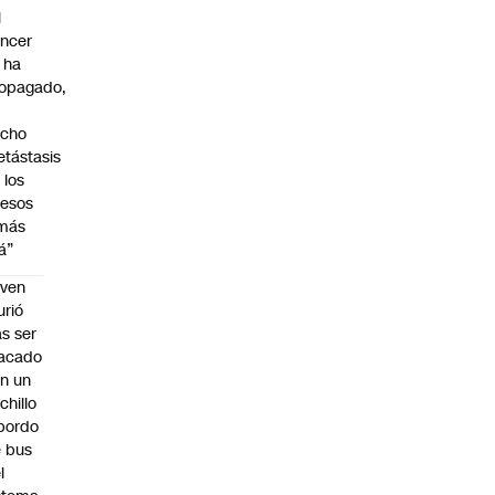
l
ncer
 ha
opagado,
a
echo
tástasis
 los
esos
 más
lá”
oven
rió
as ser
acado
n un
chillo
bordo
 bus
l