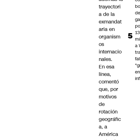
trayectori
bo
d
a de la
ga
exmandat
po
aria en
13
organism
mi
os
a
internacio
tr
nales.
fa
"g
En esa
e
línea,
in
comentó
que, por
motivos
de
rotación
geográfic
a, a
América