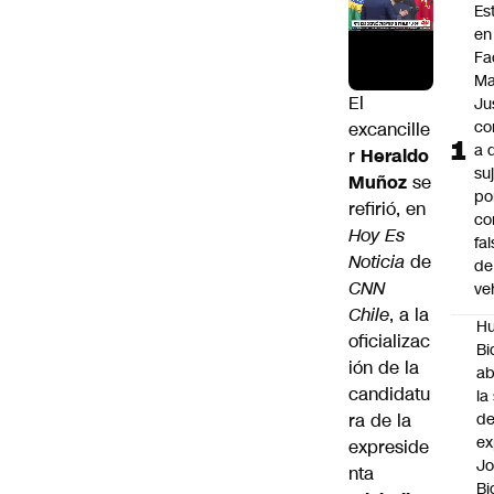
Es
en
Fa
Ma
El
Ju
co
excancille
a 
r
Heraldo
su
Muñoz
se
po
refirió, en
co
Hoy Es
fa
Noticia
de
de
CNN
ve
Chile
, a la
Hu
oficializac
Bi
ión de la
a
candidatu
la
ra de la
de
ex
expreside
J
nta
Bi