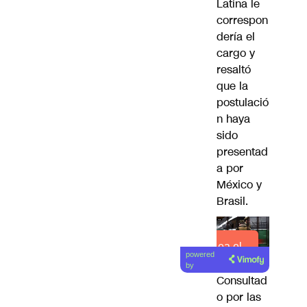
Latina le
correspon
dería el
cargo y
resaltó
que la
postulació
n haya
sido
presentad
a por
México y
Brasil.
Lea el
powered
artículo
by
Consultad
o por las