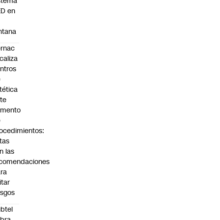
stema
ED en
a
ntana
rnac
scaliza
ntros
e
tética
te
umento
e
ocedimientos:
tas
n las
ecomendaciones
ra
itar
esgos
btel
bra