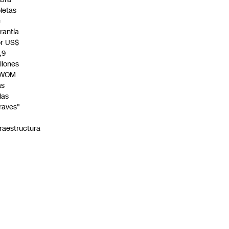
letas
e
rantía
r US$
,9
llones
 WOM
as
llas
raves"
n
fraestructura