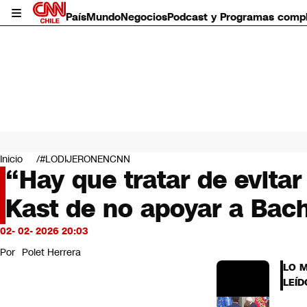
País
Mundo
Negocios
Podcast y Programas comp
País
Mundo
Inicio
#LODIJERONENCNN
Negocios
“Hay que tratar de evita
Deportes
Kast de no apoyar a Bach
Programas completos
Cultura
Servicios
02- 02- 2026 20:03
Bits
Por
Polet Herrera
CNN Data
LO 
CNN tiempo
LEÍD
Futuro 360
Opinión