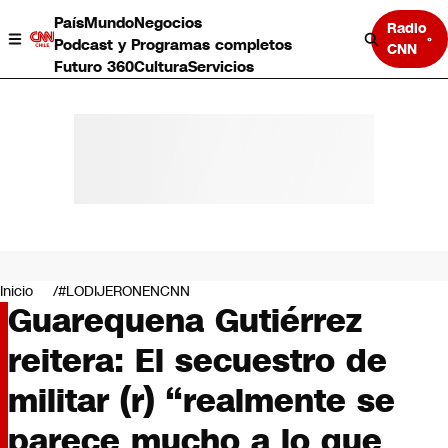
País
Mundo
Negocios
Radio
Podcast y Programas completos
CNN
Futuro 360
Cultura
Servicios
País
Mundo
Negocios
Inicio
#LODIJERONENCNN
Guarequena Gutiérrez
Deportes
Programas completos
reitera: El secuestro de
Cultura
Servicios
militar (r) “realmente se
Bits
CNN Data
parece mucho a lo que
CNN tiempo