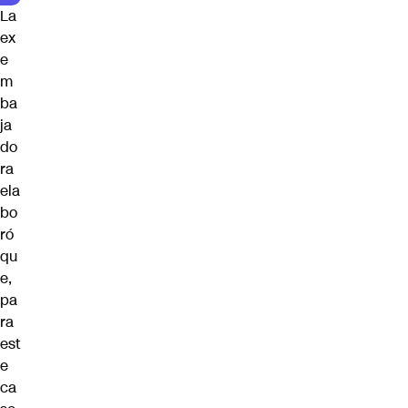
La
ex
e
m
ba
ja
do
ra
ela
bo
ró
qu
e,
pa
ra
est
e
ca