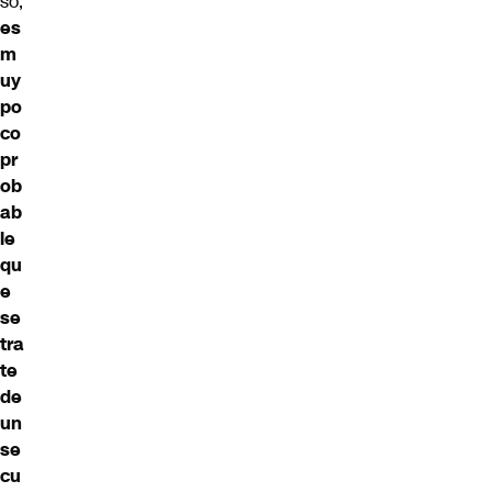
so,
es
m
uy
po
co
pr
ob
ab
le
qu
e
se
tra
te
de
un
se
cu