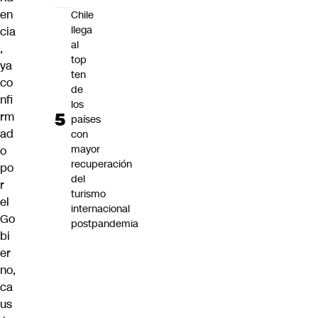
en
Chile
llega
cia
al
,
top
ya
ten
co
de
nfi
los
rm
países
ad
con
mayor
o
recuperación
po
del
r
turismo
el
internacional
Go
postpandemia
bi
er
no,
ca
us