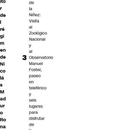
ito
de
r
la
de
Niñez:
Visita
l
al
ré
Zoológico
gi
Nacional
m
y
en
al
de
Observatorio
Ni
Manuel
Foster,
co
paseo
lá
en
s
teleférico
M
y
ad
seis
ur
lugares
o
para
disfrutar
Ro
de
na