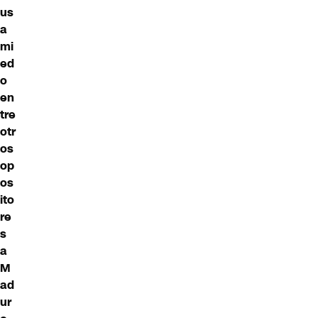
us
a
mi
ed
o
en
tre
otr
os
op
os
ito
re
s
a
M
ad
ur