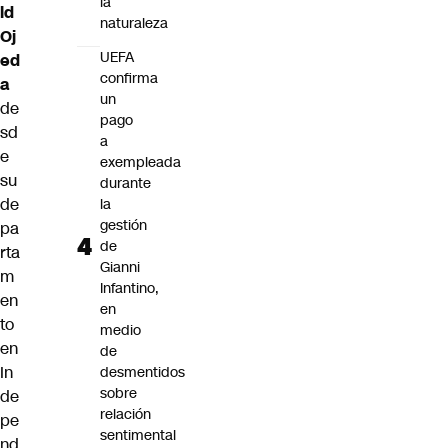
la
ld
naturaleza
Oj
UEFA
ed
confirma
a
un
de
pago
sd
a
e
exempleada
su
durante
de
la
gestión
pa
de
rta
Gianni
m
Infantino,
en
en
to
medio
en
de
In
desmentidos
sobre
de
relación
pe
sentimental
nd