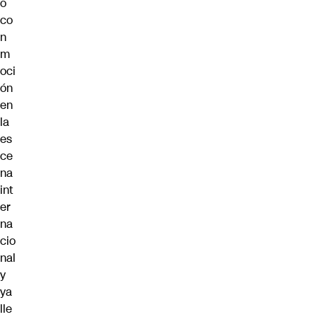
ó
co
n
m
oci
ón
en
la
es
ce
na
int
er
na
cio
nal
y
ya
lle