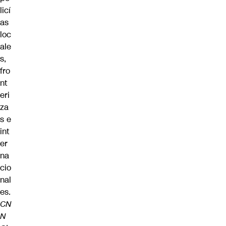
licí
as
loc
ale
s,
fro
nt
eri
za
s e
int
er
na
cio
nal
es.
CN
N