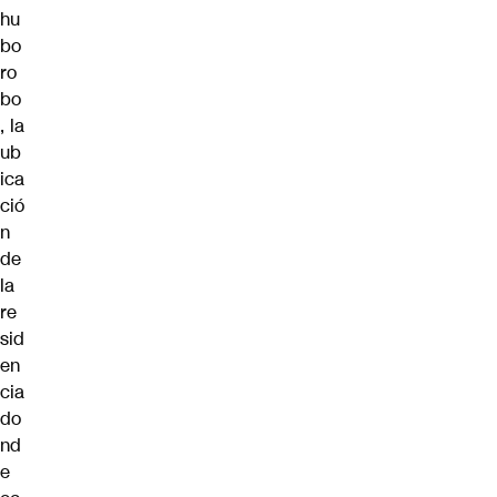
hu
bo
ro
bo
, la
ub
ica
ció
n
de
la
re
sid
en
cia
do
nd
e