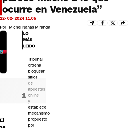
Futuro 360
ocurre en Venezuela”
Opinión
22- 02- 2024 11:05
Por
Michel Nahas Miranda
LO
MÁS
LEÍDO
Tribunal
ordena
bloquear
sitios
de
apuestas
online
y
establece
mecanismo
propuesto
El
por
se