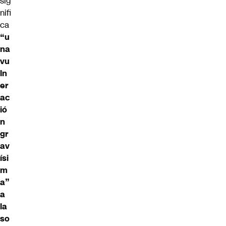
sig
nifi
ca
“u
na
vu
ln
er
ac
ió
n
gr
av
ísi
m
a”
a
la
so