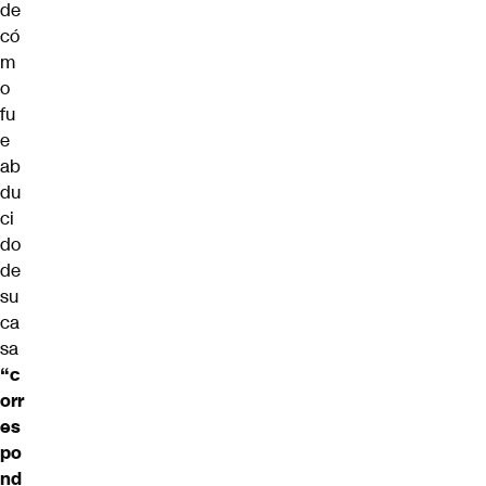
de
có
m
o
fu
e
ab
du
ci
do
de
su
ca
sa
“c
orr
es
po
nd