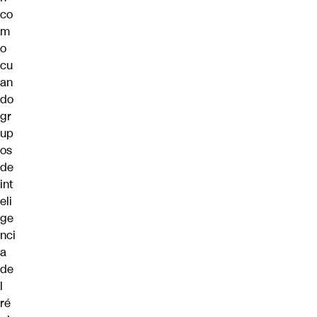
co
m
o
cu
an
do
gr
up
os
de
int
eli
ge
nci
a
de
l
ré