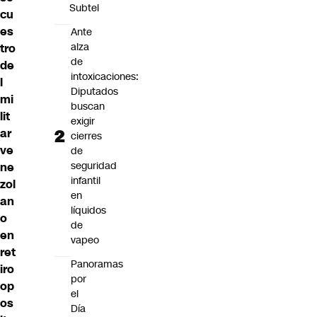
Subtel
cu
es
Ante
alza
tro
de
de
intoxicaciones:
l
Diputados
mi
buscan
lit
exigir
ar
cierres
ve
de
seguridad
ne
infantil
zol
en
an
líquidos
o
de
en
vapeo
ret
Panoramas
iro
por
op
el
os
Día