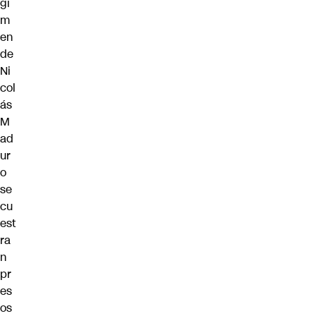
gi
m
en
de
Ni
col
ás
M
ad
ur
o
se
cu
est
ra
n
pr
es
os