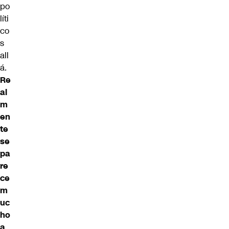
po
líti
co
s
all
á.
Re
al
m
en
te
se
pa
re
ce
m
uc
ho
a