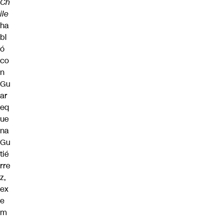
Ch
ile
ha
bl
ó
co
n
Gu
ar
eq
ue
na
Gu
tié
rre
z,
ex
e
m