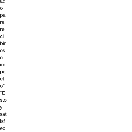
ad
o
pa
ra
re
ci
bir
es
e
im
pa
ct
o”.
“E
sto
y
sat
isf
ec