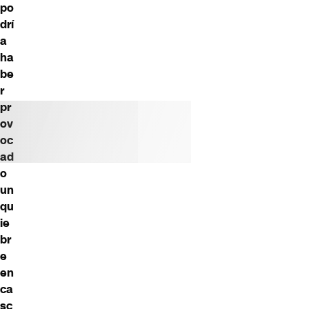
po
drí
a
ha
be
r
pr
ov
oc
ad
o
un
qu
ie
br
e
en
ca
sc