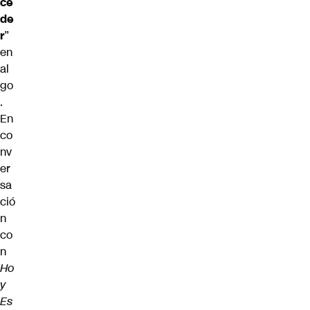
ce
de
r
”
en
al
go
.
En
co
nv
er
sa
ció
n
co
n
Ho
y
Es