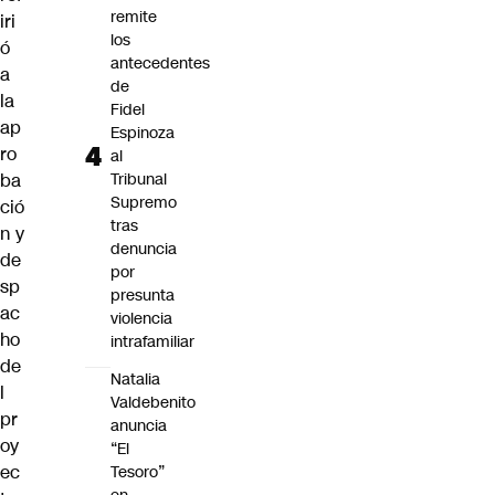
remite
iri
los
ó
antecedentes
a
de
la
Fidel
ap
Espinoza
ro
al
ba
Tribunal
Supremo
ció
tras
n y
denuncia
de
por
sp
presunta
ac
violencia
ho
intrafamiliar
de
Natalia
l
Valdebenito
pr
anuncia
oy
“El
ec
Tesoro”