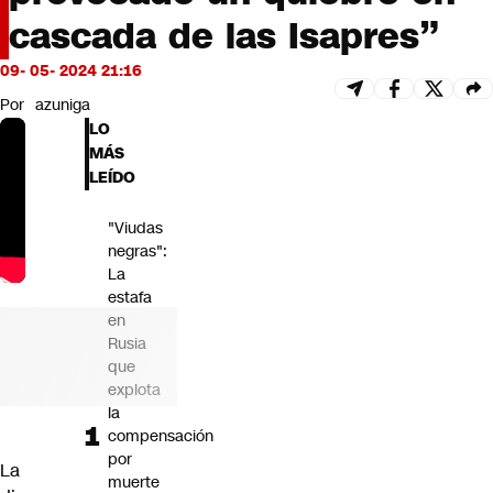
Futuro 360
cascada de las Isapres”
Opinión
09- 05- 2024 21:16
Por
azuniga
LO
MÁS
LEÍDO
"Viudas
negras":
La
estafa
en
Rusia
que
explota
la
compensación
por
La
muerte