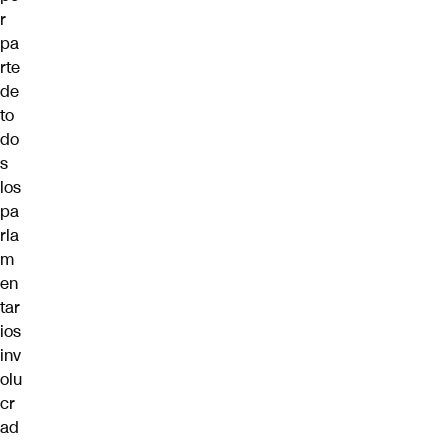
r
pa
rte
de
to
do
s
los
pa
rla
m
en
tar
ios
inv
olu
cr
ad