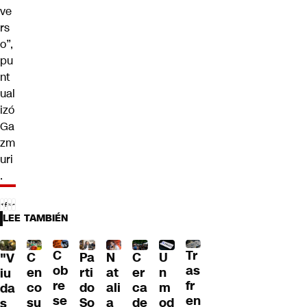
ve
rs
o”,
pu
nt
ual
izó
Ga
zm
uri
.
LEE TAMBIÉN
C
Tr
U
C
Pa
C
N
"V
ob
as
n
en
rti
er
at
iu
re
fr
m
co
do
ca
ali
da
se
en
od
su
So
de
a
s