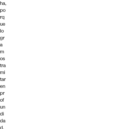
ha,
po
rq
ue
lo
gr
a
m
os
tra
mi
tar
en
pr
of
un
di
da
d,