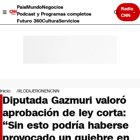
País
Mundo
Negocios
Radio
Podcast y Programas completos
CNN
Futuro 360
Cultura
Servicios
País
Mundo
Negocios
Inicio
#LODIJERONENCNN
Diputada Gazmuri valoró
Deportes
Programas completos
aprobación de ley corta:
Cultura
Servicios
“Sin esto podría haberse
Bits
CNN Data
provocado un quiebre en
CNN tiempo