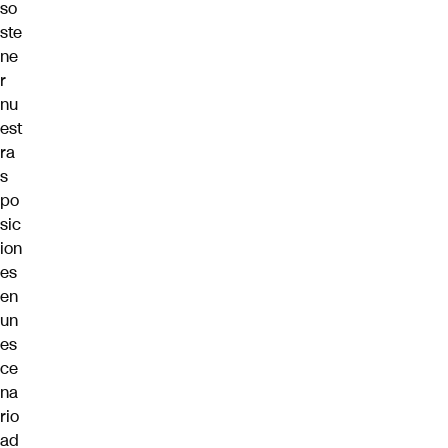
so
ste
ne
r
nu
est
ra
s
po
sic
ion
es
en
un
es
ce
na
rio
ad