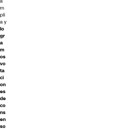
a
m
pli
a y
lo
gr
a
m
os
vo
ta
ci
on
es
de
co
ns
en
so