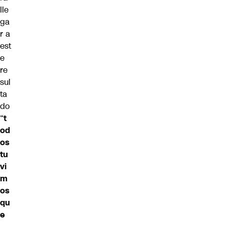
lle
ga
r a
est
e
re
sul
ta
do
“
t
od
os
tu
vi
m
os
qu
e