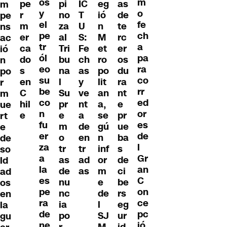
os
m
as
pe
pi
eg
IC
m
y
o
de
r
no
ió
T
pe
el
fe
te
m
za
n
U
ns
pe
ch
rc
er
al
M
S:
ac
tr
a
er
ca
Tri
et
Fe
ió
ól
pa
os
do
bu
ro
ch
n
eo
ra
du
s
na
po
as
po
su
co
ra
en
l
lit
y
r
be
rr
nt
C
Su
an
ve
m
co
ed
e
hil
pr
a,
nt
ue
n
or
pr
e
e
se
a
rt
fu
es
ue
m
gú
de
e
er
de
ba
o
n
en
de
za
l
s
tr
inf
tr
so
a
Gr
de
as
or
ad
ld
la
an
ci
de
m
as
ad
es
C
be
nu
e
os
pe
on
rs
nc
de
en
ra
ce
eg
ia
l
la
de
pc
ur
po
SJ
gu
ne
ió
id
r
M