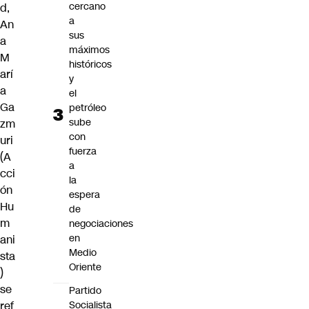
cercano
d,
a
An
sus
a
máximos
M
históricos
arí
y
a
el
Ga
petróleo
sube
zm
con
uri
fuerza
(A
a
cci
la
ón
espera
Hu
de
m
negociaciones
en
ani
Medio
sta
Oriente
)
se
Partido
ref
Socialista