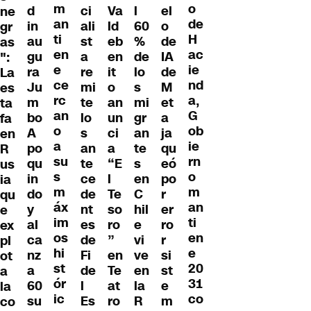
m
o
el
d
ci
l
Va
ne
an
de
o
in
ali
60
ld
gr
ti
H
de
au
st
%
eb
as
en
ac
IA
gu
a
de
en
":
e
ie
de
ra
re
lo
it
La
ce
nd
M
Ju
mi
s
o
es
rc
a,
et
m
te
mi
an
ta
an
G
a
bo
lo
gr
un
fa
o
ob
ja
A
s
an
ci
en
a
ie
qu
po
an
te
a
R
su
rn
eó
qu
te
s
“E
us
s
o
po
in
ce
en
l
ia
m
m
r
do
de
C
Te
qu
áx
an
er
y
nt
hil
so
e
im
ti
ro
al
es
e
ro
ex
os
en
r
ca
de
vi
”
pl
hi
e
si
nz
Fi
ve
en
ot
st
20
st
a
de
en
Te
a
ór
31
e
60
l
la
at
la
ic
co
m
su
Es
R
ro
co