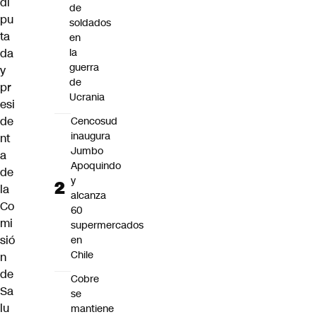
di
de
pu
soldados
ta
en
da
la
guerra
y
de
pr
Ucrania
esi
de
Cencosud
inaugura
nt
Jumbo
a
Apoquindo
de
y
la
alcanza
Co
60
mi
supermercados
sió
en
Chile
n
de
Cobre
Sa
se
lu
mantiene