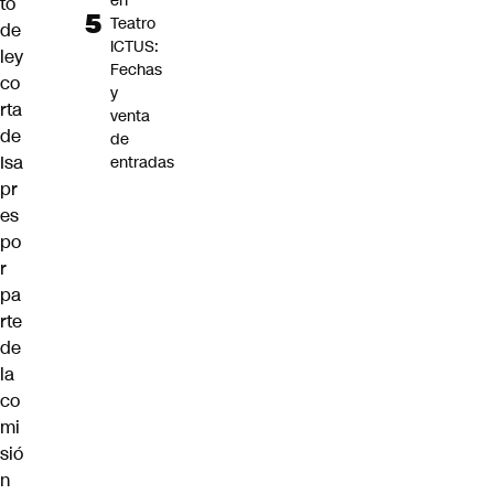
en
to
Teatro
de
ICTUS:
ley
Fechas
co
y
rta
venta
de
de
Isa
entradas
pr
es
po
r
pa
rte
de
la
co
mi
sió
n