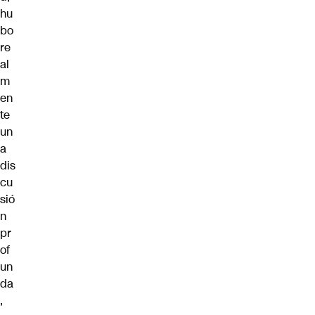
hu
bo
re
al
m
en
te
un
a
dis
cu
sió
n
pr
of
un
da
,