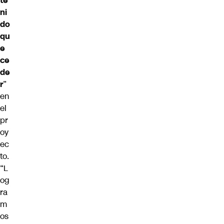
te
ni
do
qu
e
ce
de
r
”
en
el
pr
oy
ec
to.
“L
og
ra
m
os