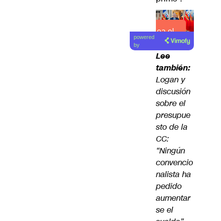
Lea el
powered
artículo
by
Lee
también:
Logan y
discusión
sobre el
presupue
sto de la
CC:
“Ningún
convencio
nalista ha
pedido
aumentar
se el