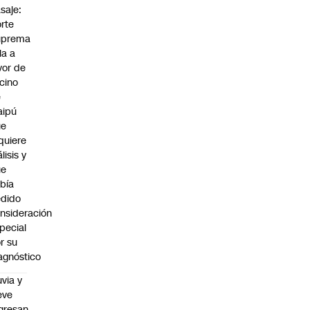
saje:
rte
uprema
lla a
vor de
cino
e
aipú
ue
quiere
álisis y
ue
bía
dido
nsideración
pecial
r su
agnóstico
uvia y
eve
gresan