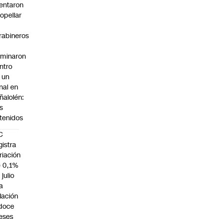
tentaron
ropellar
rabineros
rminaron
ntro
 un
nal en
ñalolén:
s
tenidos
C
gistra
riación
 0,1%
 julio
la
flación
doce
eses