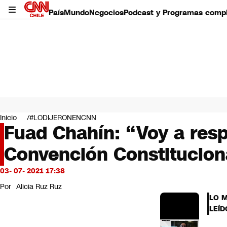
País
Mundo
Negocios
Podcast y Programas comp
País
Mundo
Inicio
#LODIJERONENCNN
Negocios
Fuad Chahín: “Voy a resp
Deportes
Convención Constitucion
Programas completos
Cultura
Servicios
03- 07- 2021 17:38
Bits
Por
Alicia Ruz Ruz
CNN Data
LO 
CNN tiempo
LEÍD
Futuro 360
Opinión