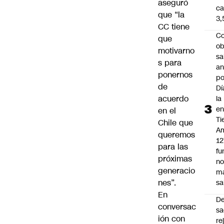
aseguró
ca
que “la
3
CC tiene
Co
que
ob
motivarno
sa
s para
an
ponernos
po
de
Dí
acuerdo
la
e
en el
Ti
Chile que
Am
queremos
12
para las
fu
próximas
n
generacio
m
nes”.
sa
En
D
conversac
sa
ión con
re