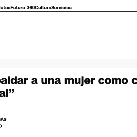
letos
Futuro 360
Cultura
Servicios
aldar a una mujer como ca
al”
MÁS
O