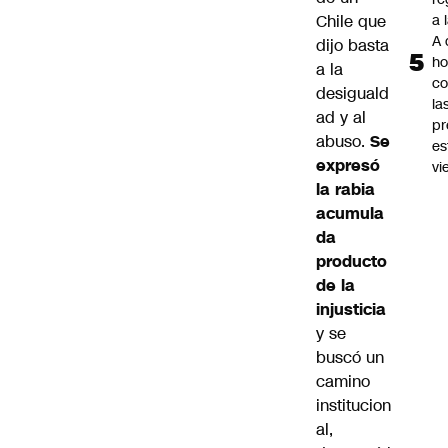
Chile que
a 
A 
dijo basta
ho
a la
co
desiguald
la
ad y al
pr
abuso.
Se
es
expresó
vi
la rabia
acumula
da
producto
de la
injusticia
y se
buscó un
camino
institucion
al,