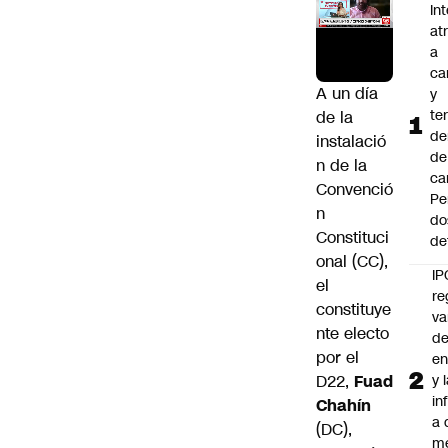
In
at
a
ca
A un día
y
te
de la
de
instalació
de
n de la
ca
Convenció
Pe
n
do
Constituci
de
onal (CC),
IP
el
re
constituye
va
nte electo
de
por el
en
D22,
Fuad
y 
in
Chahín
a 
(DC),
m