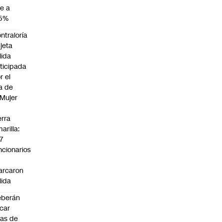
e a
,5%
ntraloría
jeta
lida
ticipada
r el
a de
 Mujer
n
erra
arilla:
7
ncionarios
o
arcaron
lida
eberán
car
jas de