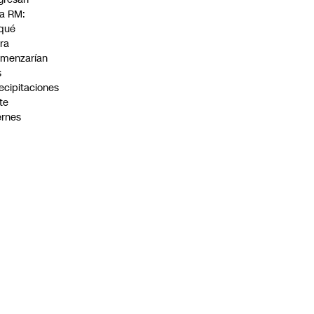
la RM:
qué
ra
menzarían
s
ecipitaciones
te
ernes