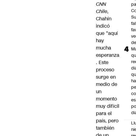
CNN
pa
Co
Chile
,
S
Chahín
fa
indicó
fa
que “aquí
ve
hay
d
mucha
M
esperanza
q
re
. Este
di
proceso
q
surge en
ha
medio de
pe
un
co
momento
es
muy difícil
po
di
para el
país, pero
Ll
también
ni
de un
re