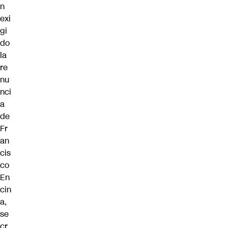
n
exi
gi
do
la
re
nu
nci
a
de
Fr
an
cis
co
En
cin
a,
se
cr