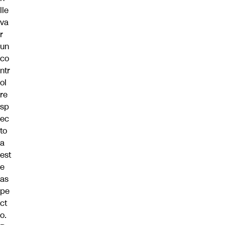
lle
va
r
un
co
ntr
ol
re
sp
ec
to
a
est
e
as
pe
ct
o.