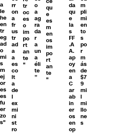
ce
a
rr
o
da
m
tr
qu
le
on
a
qu
pli
oc
e
he
a
ag
e
mi
es
es
en
fr
ra
la
en
o
m
tr
us
da
s
to
im
en
eg
tr
r
FF
s
po
os
ad
ad
a
.A
po
rt
im
o
a
un
A.
r
an
po
mi
a
a
ap
m
te
rt
s
es
éli
oy
ás
"
an
m
co
te
en
de
te
ej
lt
”
a
$7
"
or
a
C
9
es
de
ar
mi
es
l
ab
l
fu
ex
in
mi
er
mi
er
llo
zo
ni
os
ne
s"
st
en
s
ro
op