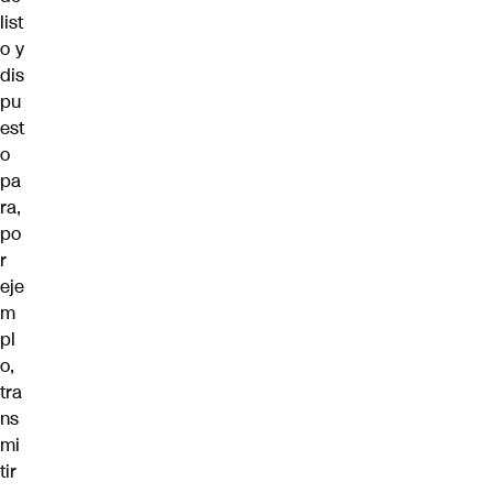
list
o y
dis
pu
est
o
pa
ra,
po
r
eje
m
pl
o,
tra
ns
mi
tir