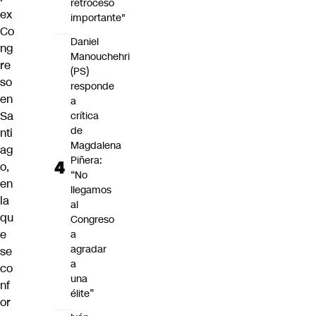
retroceso
ex
importante"
Co
Daniel
ng
Manouchehri
re
(PS)
so
responde
en
a
Sa
crítica
de
nti
Magdalena
ag
Piñera:
o,
“No
en
llegamos
la
al
qu
Congreso
e
a
agradar
se
a
co
una
nf
élite”
or