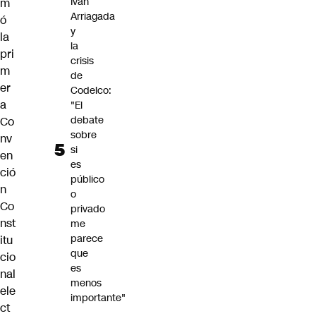
Iván
m
Arriagada
ó
y
la
la
pri
crisis
m
de
er
Codelco:
a
"El
debate
Co
sobre
nv
si
en
es
ció
público
n
o
Co
privado
nst
me
parece
itu
que
cio
es
nal
menos
ele
importante"
ct