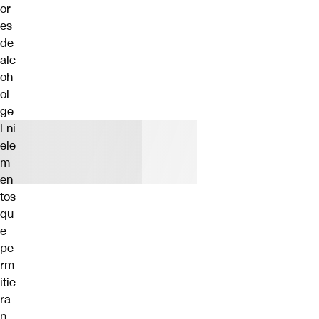
or
es
de
alc
oh
ol
ge
l ni
ele
m
en
tos
qu
e
pe
rm
itie
ra
n