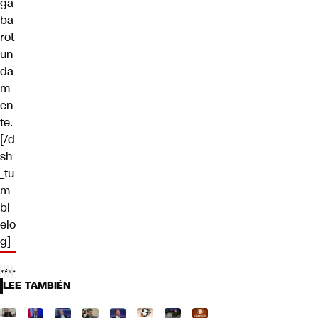
ga
ba
rot
un
da
m
en
te.
[/d
sh
_tu
m
bl
elo
g]
LEE TAMBIÉN