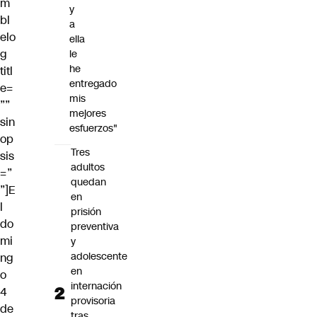
m
y
bl
a
elo
ella
g
le
he
titl
entregado
e=
mis
””
mejores
sin
esfuerzos"
op
Tres
sis
adultos
=”
quedan
”]E
en
l
prisión
do
preventiva
mi
y
adolescente
ng
en
o
internación
4
provisoria
de
tras