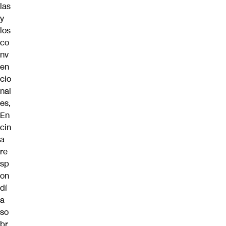
las
y
los
co
nv
en
cio
nal
es,
En
cin
a
re
sp
on
dí
a
so
br