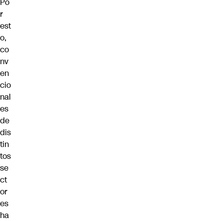
Po
r
est
o,
co
nv
en
cio
nal
es
de
dis
tin
tos
se
ct
or
es
ha