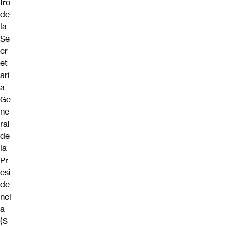
tro
de
la
Se
cr
et
arí
a
Ge
ne
ral
de
la
Pr
esi
de
nci
a
(S