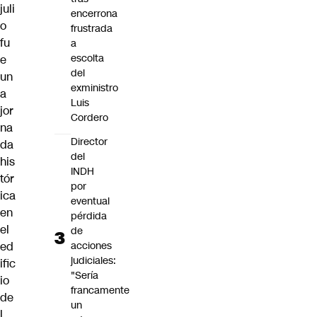
juli
encerrona
o
frustrada
fu
a
escolta
e
del
un
exministro
a
Luis
jor
Cordero
na
Director
da
del
his
INDH
tór
por
ica
eventual
en
pérdida
el
de
ed
acciones
judiciales:
ific
"Sería
io
francamente
de
un
l