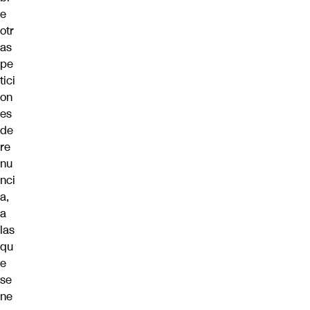
e
otr
as
pe
tici
on
es
de
re
nu
nci
a,
a
las
qu
e
se
ne