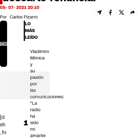
Futuro 360
05- 07- 2021 20:10
Opinión
Por
Carlos Pizarro
LO
MÁS
LEÍDO
Vladimiro
Mimica
y
su
pasión
por
las
comunicaciones:
"La
radio
ha
[d
sido
sh
mi
_tu
amante