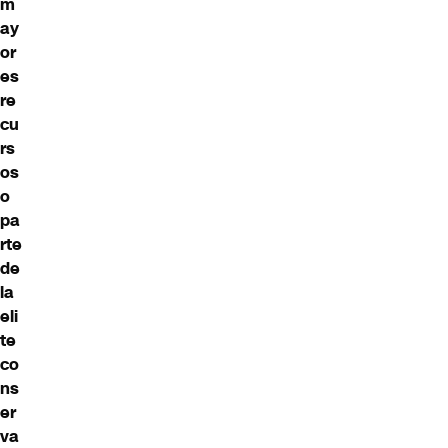
m
ay
or
es
re
cu
rs
os
o
pa
rte
de
la
eli
te
co
ns
er
va