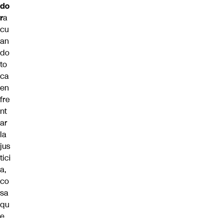
do
r
a
cu
an
do
to
ca
en
fre
nt
ar
la
jus
tici
a,
co
sa
qu
e