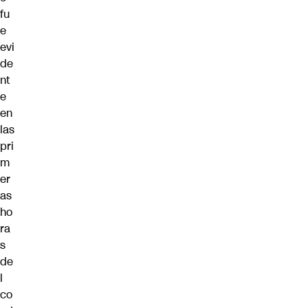
fu
e
evi
de
nt
e
en
las
pri
m
er
as
ho
ra
s
de
l
co