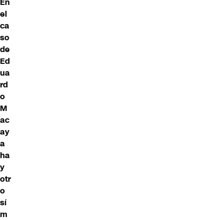
En
el
ca
so
de
Ed
ua
rd
o
M
ac
ay
a
ha
y
otr
o
sí
m