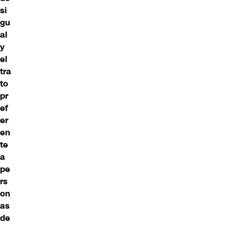
si
gu
al
y
el
tra
to
pr
ef
er
en
te
a
pe
rs
on
as
de