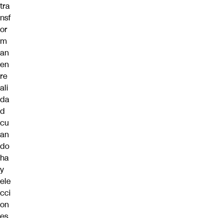
tra
nsf
or
m
an
en
re
ali
da
d
cu
an
do
ha
y
ele
cci
on
es.