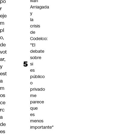
Iván
po
Arriagada
r
y
eje
la
m
crisis
pl
de
o,
Codelco:
de
"El
debate
vot
sobre
ar,
si
y
es
est
público
a
o
m
privado
os
me
parece
ce
que
rc
es
a
menos
de
importante"
es