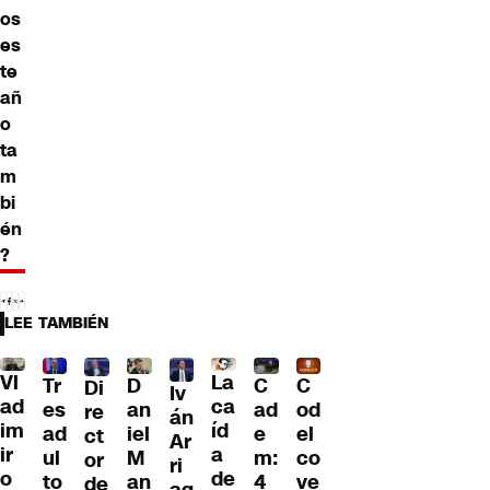
os
es
te
añ
o
ta
m
bi
én
?
LEE TAMBIÉN
Vl
La
Tr
D
C
C
Di
Iv
ad
ca
es
an
ad
od
re
án
im
íd
ad
iel
e
el
ct
Ar
ir
a
ul
M
m:
co
or
ri
o
de
to
an
4
ve
de