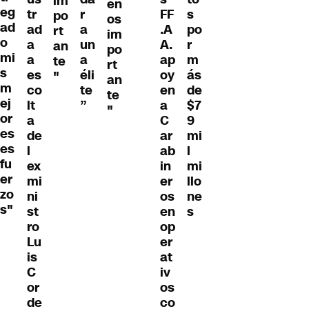
im
en
eg
tr
r
FF
s
po
os
ad
ad
a
.A
po
rt
im
o
a
un
A.
r
an
po
mi
a
a
ap
m
te
rt
s
es
éli
oy
ás
"
an
m
co
te
en
de
te
ej
lt
”
a
$7
"
or
a
C
9
es
de
ar
mi
es
l
ab
l
fu
ex
in
mi
er
mi
er
llo
zo
ni
os
ne
s"
st
en
s
ro
op
Lu
er
is
at
C
iv
or
os
de
co