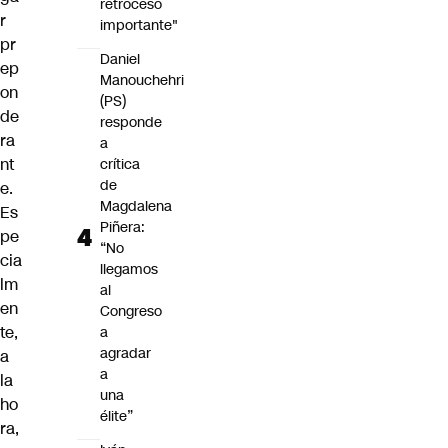
retroceso
r
importante"
pr
Daniel
ep
Manouchehri
on
(PS)
de
responde
ra
a
nt
crítica
de
e.
Magdalena
Es
Piñera:
pe
“No
cia
llegamos
lm
al
en
Congreso
te,
a
agradar
a
a
la
una
ho
élite”
ra,