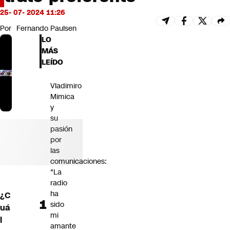
Futuro 360
25- 07- 2024 11:26
Opinión
Por
Fernando Paulsen
LO
MÁS
LEÍDO
Vladimiro
Mimica
y
su
pasión
por
las
comunicaciones:
"La
radio
ha
¿C
sido
uá
mi
l
amante