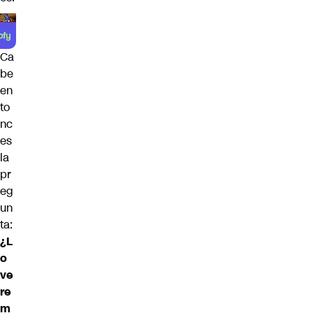
Ca
be
en
to
nc
es
la
pr
eg
un
ta:
¿L
o
ve
re
m