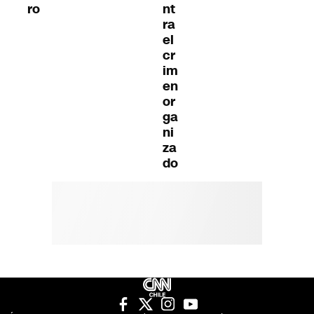
ro
nt
ra
el
cr
im
en
or
ga
ni
za
do