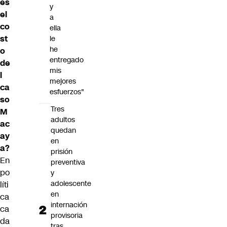
es
y
el
a
co
ella
st
le
he
o
entregado
de
mis
l
mejores
ca
esfuerzos"
so
Tres
M
adultos
ac
quedan
ay
en
a?
prisión
En
preventiva
po
y
adolescente
líti
en
ca
internación
ca
provisoria
da
tras