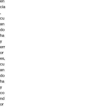
en
cia
,
cu
an
do
ha
y
err
or
es,
cu
an
do
ha
y
co
nd
or