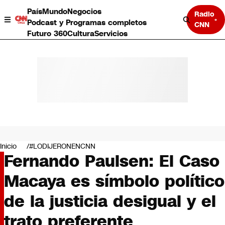
País
Mundo
Negocios
Radio
Podcast y Programas completos
CNN
Futuro 360
Cultura
Servicios
País
Mundo
Negocios
Inicio
#LODIJERONENCNN
Fernando Paulsen: El Caso
Deportes
Programas completos
Macaya es símbolo político
Cultura
Servicios
de la justicia desigual y el
Bits
CNN Data
trato preferente
CNN tiempo