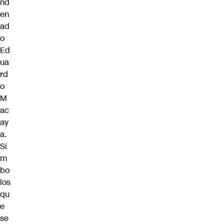
nd
en
ad
o
Ed
ua
rd
o
M
ac
ay
a.
Sí
m
bo
los
qu
e
se