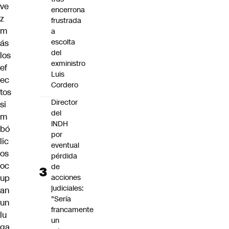
ve
encerrona
z
frustrada
m
a
escolta
ás
del
los
exministro
ef
Luis
ec
Cordero
tos
Director
si
del
m
INDH
bó
por
lic
eventual
os
pérdida
oc
de
up
acciones
judiciales:
an
"Sería
un
francamente
lu
un
ga