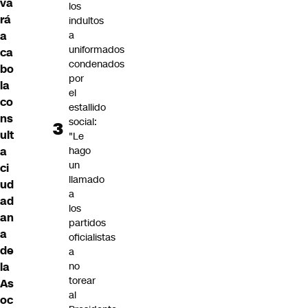
va
los
rá
indultos
a
a
uniformados
ca
condenados
bo
por
la
el
co
estallido
ns
social:
ult
"Le
a
hago
un
ci
llamado
ud
a
ad
los
an
partidos
a
oficialistas
de
a
la
no
torear
As
al
oc