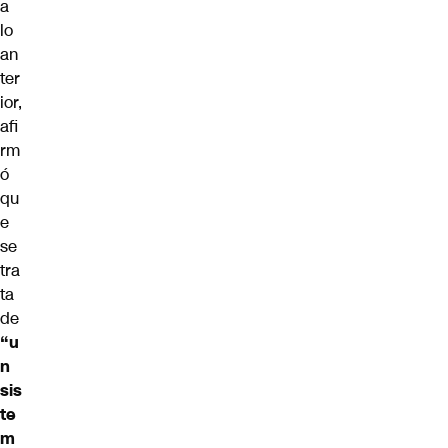
a
lo
an
ter
ior,
afi
rm
ó
qu
e
se
tra
ta
de
“u
n
sis
te
m