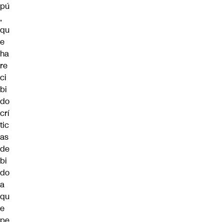
pú
,
qu
e
ha
re
ci
bi
do
crí
tic
as
de
bi
do
a
qu
e
pe