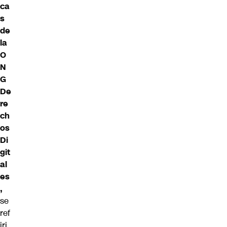
ca
s
de
la
O
N
G
De
re
ch
os
Di
git
al
es
,
se
ref
iri