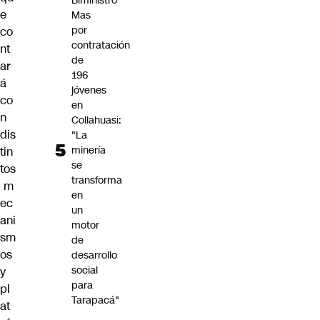
Biministro
e
Mas
por
co
contratación
nt
de
ar
196
á
jóvenes
co
en
n
Collahuasi:
dis
"La
minería
tin
se
tos
transforma
m
en
ec
un
ani
motor
sm
de
os
desarrollo
social
y
para
pl
Tarapacá"
at