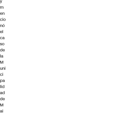
y
m
en
cio
nó
el
ca
so
de
la
M
uni
ci
pa
lid
ad
de
M
ai