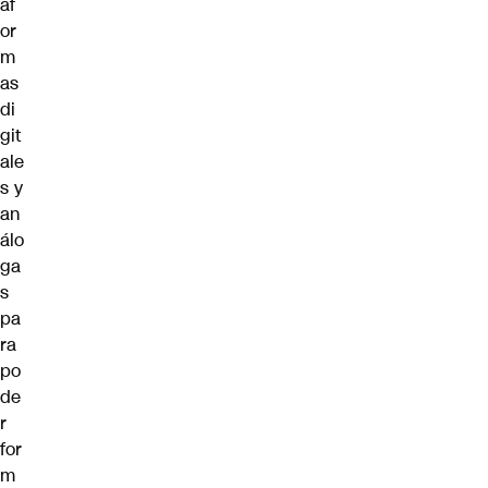
af
or
m
as
di
git
ale
s y
an
álo
ga
s
pa
ra
po
de
r
for
m