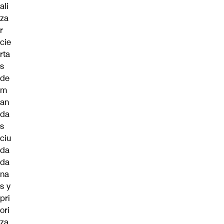
ali
za
r
cie
rta
s
de
m
an
da
s
ciu
da
da
na
s y
pri
ori
za