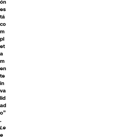
ón
es
tá
co
m
pl
et
a
m
en
te
in
va
lid
ad
o”
.
Le
e