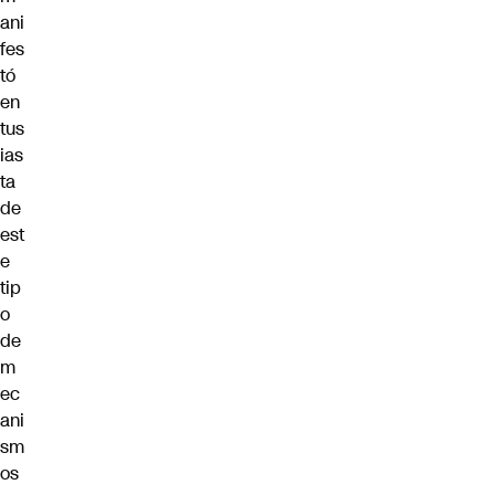
ani
fes
tó
en
tus
ias
ta
de
est
e
tip
o
de
m
ec
ani
sm
os