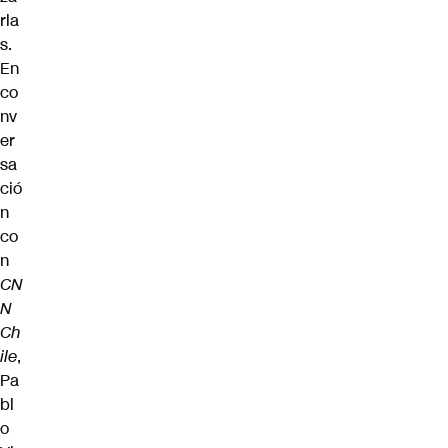
rla
s.
En
co
nv
er
sa
ció
n
co
n
CN
N
Ch
ile
,
Pa
bl
o