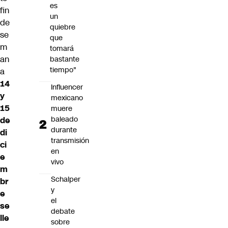
es
fin
un
de
quiebre
se
que
m
tomará
an
bastante
tiempo"
a
14
Influencer
y
mexicano
15
muere
baleado
de
durante
di
transmisión
ci
en
e
vivo
m
Schalper
br
y
e
el
se
debate
lle
sobre