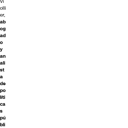
Vi
olli
er,
ab
og
ad
o
y
an
ali
st
a
de
po
líti
ca
s
pú
bli