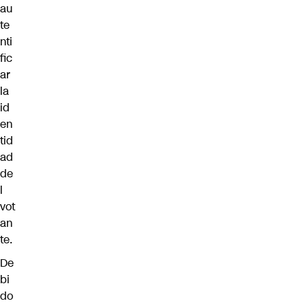
au
te
nti
fic
ar
la
id
en
tid
ad
de
l
vot
an
te.
De
bi
do