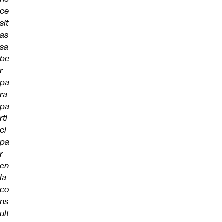
ce
sit
as
sa
be
r
pa
ra
pa
rti
ci
pa
r
en
la
co
ns
ult