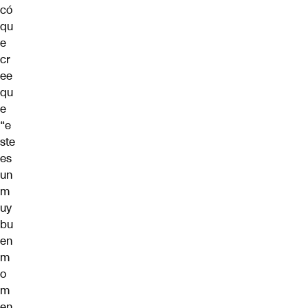
có
qu
e
cr
ee
qu
e
“e
ste
es
un
m
uy
bu
en
m
o
m
en