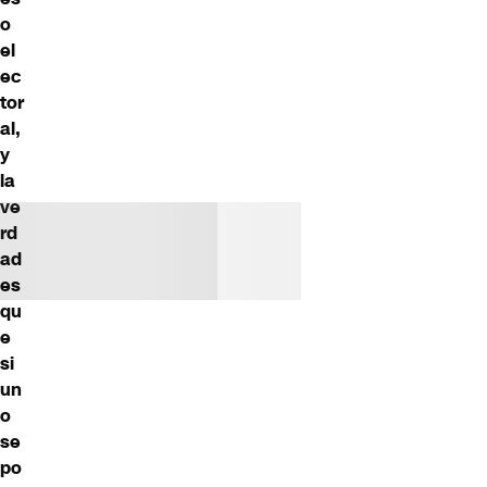
o
el
ec
tor
al,
y
la
ve
rd
ad
es
qu
e
si
un
o
se
po