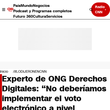
País
Mundo
Negocios
Radio
Podcast y Programas completos
CNN
Futuro 360
Cultura
Servicios
País
Mundo
Negocios
Inicio
#LODIJERONENCNN
Experto de ONG Derechos
Deportes
Programas completos
Digitales: “No deberíamos
Cultura
Servicios
implementar el voto
Bits
CNN Data
electrónico a nivel
CNN tiempo