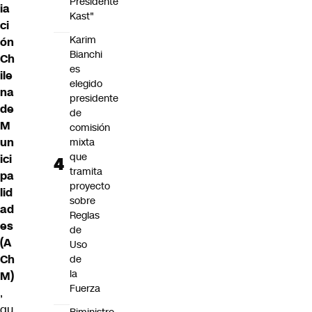
Presidente
ia
Kast"
ci
Karim
ón
Bianchi
Ch
es
ile
elegido
na
presidente
de
de
M
comisión
un
mixta
que
ici
tramita
pa
proyecto
lid
sobre
ad
Reglas
es
de
(A
Uso
Ch
de
la
M)
Fuerza
,
qu