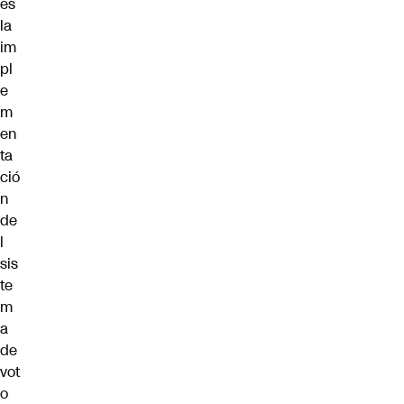
es
la
im
pl
e
m
en
ta
ció
n
de
l
sis
te
m
a
de
vot
o