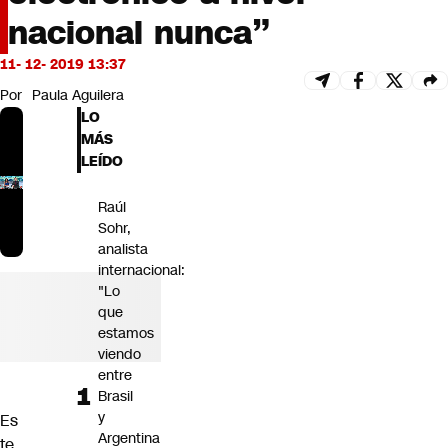
Futuro 360
nacional nunca”
Opinión
11- 12- 2019 13:37
Por
Paula Aguilera
LO
MÁS
LEÍDO
Raúl
Sohr,
analista
internacional:
"Lo
que
estamos
viendo
entre
Brasil
y
Es
Argentina
te