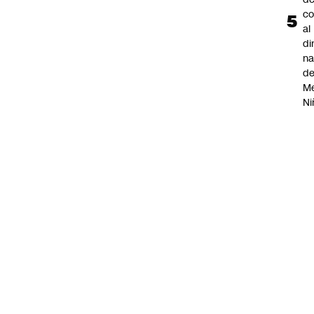
co
al
di
na
d
Me
Ni