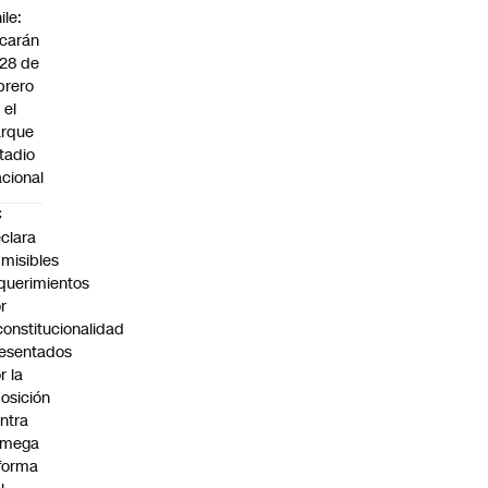
ile:
carán
 28 de
brero
 el
arque
tadio
cional
C
clara
misibles
querimientos
r
constitucionalidad
esentados
r la
osición
ntra
 mega
forma