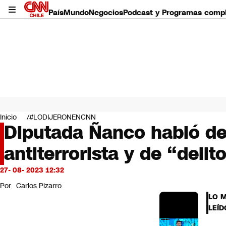
País
Mundo
Negocios
Podcast y Programas comp
País
Mundo
Inicio
#LODIJERONENCNN
Negocios
Diputada Ñanco habló de
Deportes
antiterrorista y de “del
Programas completos
Cultura
Servicios
27- 08- 2023 12:32
Bits
Por
Carlos Pizarro
CNN Data
LO 
CNN tiempo
LEÍD
Futuro 360
Opinión