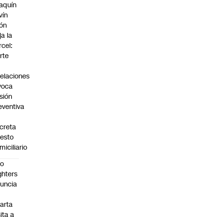
aquín
vín
ón
ja la
rcel:
rte
elaciones
voca
isión
eventiva
creta
resto
miciliario
oo
ghters
uncia
arta
sita a