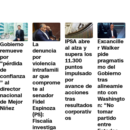
IPSA abre
Excancille
Gobierno
La
al alza y
r Walker
remueve
denuncia
supera los
pide
por
por
11.300
pragmatis
“pérdida
violencia
puntos
mo del
de
intrafamili
impulsado
Gobierno
confianza
ar que
por
tras
” al
comprome
avance de
alineamie
director
te al
acciones
nto con
nacional
senador
tras
Washingto
de Mejor
Fidel
resultados
n: “No
Niñez
Espinoza
corporativ
tomar
(PS):
os
partido
Fiscalía
entre
investiga