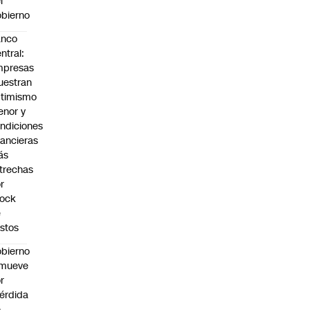
l
bierno
anco
ntral:
mpresas
estran
timismo
nor y
ndiciones
nancieras
ás
trechas
r
hock
e
stos
bierno
emueve
r
érdida
e