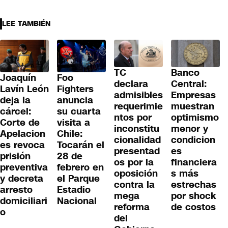
LEE TAMBIÉN
TC
Banco
Joaquín
Foo
declara
Central:
Lavín León
Fighters
admisibles
Empresas
deja la
anuncia
requerimie
muestran
cárcel:
su cuarta
ntos por
optimismo
Corte de
visita a
inconstitu
menor y
Apelacion
Chile:
cionalidad
condicion
es revoca
Tocarán el
presentad
es
prisión
28 de
os por la
financiera
preventiva
febrero en
oposición
s más
y decreta
el Parque
contra la
estrechas
arresto
Estadio
mega
por shock
domiciliari
Nacional
reforma
de costos
o
del