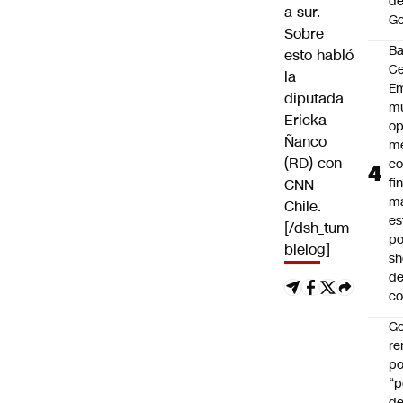
de
a sur.
Go
Sobre
B
esto habló
Ce
la
E
diputada
mu
Ericka
op
Ñanco
me
(RD) con
co
fi
CNN
m
Chile.
es
[/dsh_tum
po
blelog]
s
d
co
Go
r
po
“p
d