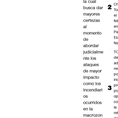
la cual
Ch
busca dar
To
mayores
el
certezas
fe
al
en
P
momento
Es
de
Na
abordar
judicialme
T
de
nte los
ad
ataques
re
de mayor
po
impacto
in
como los
pr
incendiari
po
os
op
co
ocurridos
la
en la
re
macrozon