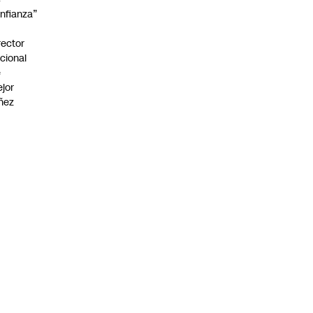
nfianza”
rector
cional
e
jor
ñez