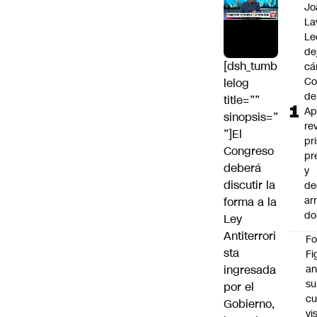
Jo
La
Le
de
[dsh_tumb
cá
Co
lelog
de
title=””
Ap
sinopsis=”
re
”]El
pr
Congreso
pr
deberá
y
discutir la
de
ar
forma a la
do
Ley
Antiterrori
F
sta
Fi
ingresada
an
su
por el
cu
Gobierno,
vi