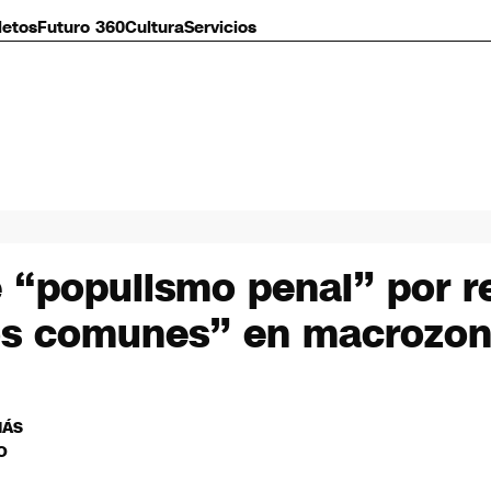
letos
Futuro 360
Cultura
Servicios
 “populismo penal” por r
itos comunes” en macrozon
MÁS
O