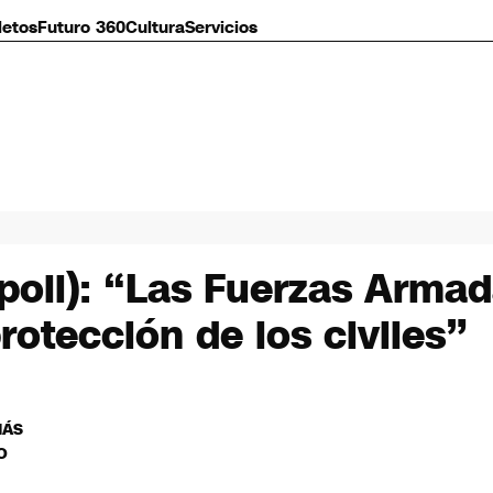
letos
Futuro 360
Cultura
Servicios
poli): “Las Fuerzas Arma
rotección de los civiles”
MÁS
O