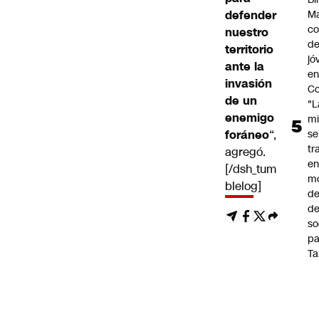
defender
Ma
co
nuestro
de
territorio
jó
ante la
e
invasión
Co
de un
"L
enemigo
mi
foráneo
“,
se
tr
agregó.
en
[/dsh_tum
m
blelog]
d
de
so
pa
Ta