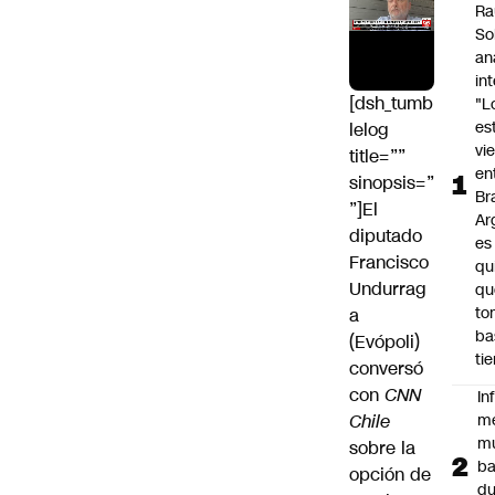
Ra
So
an
in
[dsh_tumb
"L
es
lelog
vi
title=””
en
sinopsis=”
Bra
”]El
Ar
diputado
es
Francisco
qu
Undurrag
qu
to
a
ba
(Evópoli)
ti
conversó
con
CNN
In
Chile
m
m
sobre la
ba
opción de
du