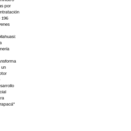
s por
ntratación
 196
venes
n
llahuasi:
a
nería
ansforma
 un
otor
e
sarrollo
cial
ra
rapacá"