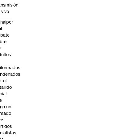
ansmisión
 vivo
halper
el
ebate
bre
s
dultos
iformados
ondenados
r el
tallido
cial:
e
go un
amado
los
rtidos
icialistas