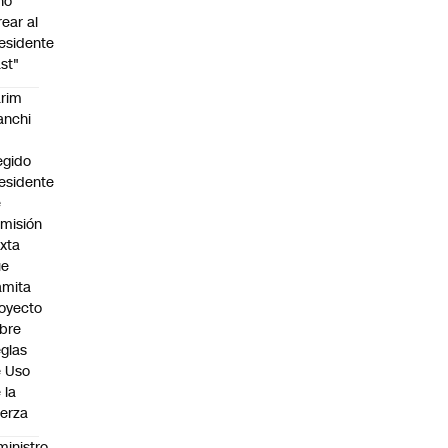
no
rear al
esidente
st"
rim
anchi
egido
esidente
e
misión
xta
ue
amita
oyecto
bre
glas
 Uso
 la
erza
ministro