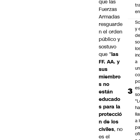
que las
tr
Fuerzas
en
Armadas
Sc
resguarde
y 
n el orden
d
público y
so
sostuvo
lo
que “
las
in
FF. AA. y
a
un
sus
c
miembro
po
s no
es
están
so
educado
"L
s para la
ha
protecció
ll
a 
n de los
pa
civiles
, no
of
es el