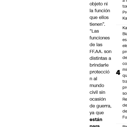
a 
objeto ni
to
la función
Pr
que ellos
Ka
tienen”.
Ka
“Las
Bi
funciones
es
de las
el
FF.AA. son
pr
d
distintas a
co
brindarle
mi
protecció
q
n al
tr
mundo
pr
civil sin
so
ocasión
Re
de
de guerra,
de
ya que
Fu
están
para
Bi