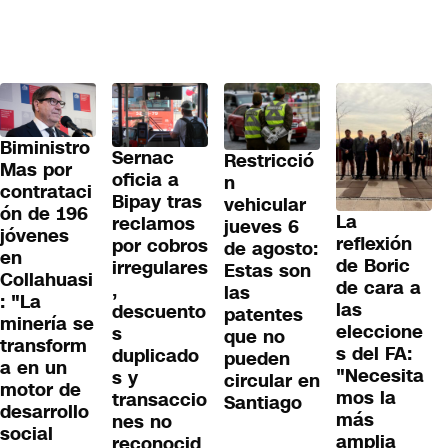
Biministro
Sernac
Restricció
Mas por
oficia a
n
contrataci
Bipay tras
vehicular
ón de 196
La
reclamos
jueves 6
jóvenes
reflexión
por cobros
de agosto:
en
de Boric
irregulares
Estas son
Collahuasi
de cara a
,
las
: "La
las
descuento
patentes
minería se
eleccione
s
que no
transform
s del FA:
duplicado
pueden
a en un
"Necesita
s y
circular en
motor de
mos la
transaccio
Santiago
desarrollo
más
nes no
social
amplia
reconocid