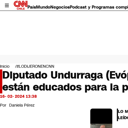
País
Mundo
Negocios
Podcast y Programas comp
País
Mundo
Inicio
#LODIJERONENCNN
Negocios
Diputado Undurraga (Evó
Deportes
están educados para la p
Programas completos
Cultura
Servicios
16- 02- 2024 13:38
Bits
Por
Daniela Pérez
CNN Data
LO 
CNN tiempo
LEÍD
Futuro 360
Opinión