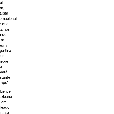
úl
hr,
alista
ternacional:
o que
tamos
endo
tre
sil y
gentina
 un
iebre
e
mará
stante
empo"
fluencer
exicano
uere
leado
rante