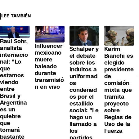
LEE TAMBIÉN
Raúl Sohr,
Influencer
analista
Schalper y
Karim
mexicano
internacio
el debate
Bianchi es
muere
nal: "Lo
sobre los
elegido
baleado
que
indultos a
presidente
durante
estamos
uniformad
de
transmisió
viendo
os
comisión
n en vivo
entre
condenad
mixta que
Brasil y
os por el
tramita
Argentina
estallido
proyecto
es un
social: "Le
sobre
quiebre
hago un
Reglas de
que
llamado a
Uso de la
tomará
los
Fuerza
bastante
partidos