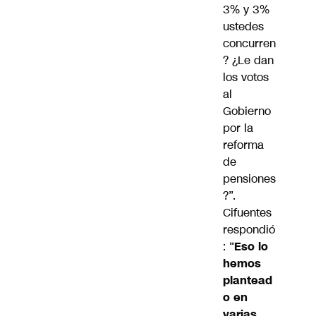
3% y 3%
ustedes
concurren
? ¿Le dan
los votos
al
Gobierno
por la
reforma
de
pensiones
?”.
Cifuentes
respondió
: “
Eso lo
hemos
plantead
o en
varias