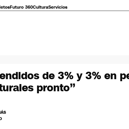
letos
Futuro 360
Cultura
Servicios
cendidos de 3% y 3% en p
turales pronto”
MÁS
O