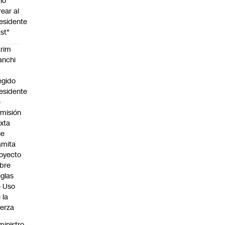
no
rear al
esidente
st"
rim
anchi
egido
esidente
e
misión
xta
ue
amita
oyecto
bre
glas
 Uso
 la
erza
ministro