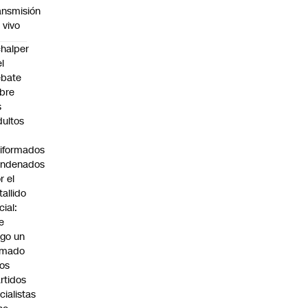
ansmisión
 vivo
halper
el
ebate
bre
s
dultos
iformados
ondenados
r el
tallido
cial:
e
go un
amado
los
rtidos
icialistas