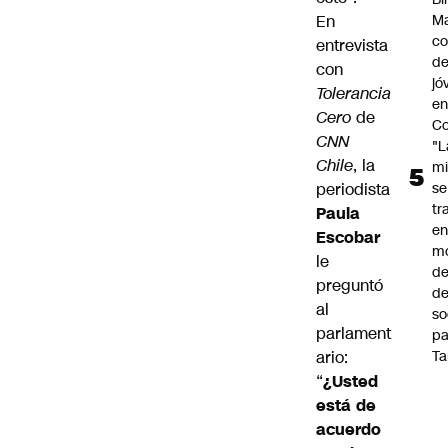
En
Ma
co
entrevista
de
con
jó
Tolerancia
e
Cero
de
Co
CNN
"L
Chile
, la
mi
periodista
se
tr
Paula
en
Escobar
m
le
d
preguntó
de
al
so
parlament
pa
ario:
Ta
“
¿Usted
está de
acuerdo