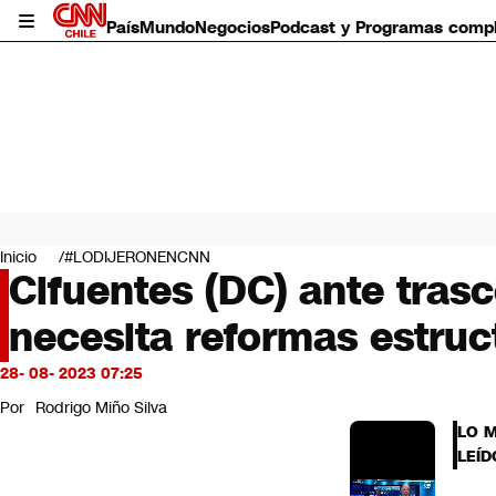
País
Mundo
Negocios
Podcast y Programas comp
País
Mundo
Inicio
#LODIJERONENCNN
Negocios
Cifuentes (DC) ante tras
Deportes
necesita reformas estruc
Programas completos
Cultura
Servicios
28- 08- 2023 07:25
Bits
Por
Rodrigo Miño Silva
CNN Data
LO 
CNN tiempo
LEÍD
Futuro 360
Opinión