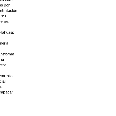
s por
ntratación
 196
venes
n
llahuasi:
a
nería
ansforma
 un
otor
e
sarrollo
cial
ra
rapacá"