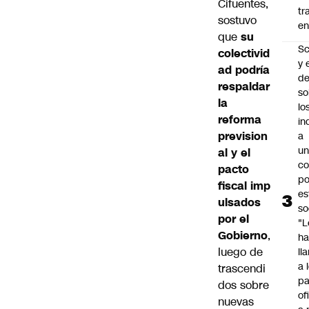
Cifuentes
,
tr
sostuvo
en
que
su
Sc
colectivid
y 
ad podría
d
respaldar
so
la
lo
reforma
in
prevision
a
un
al
y el
c
pacto
po
fiscal
imp
es
ulsados
so
por el
"L
Gobierno
,
ha
luego de
ll
a 
trascendi
pa
dos sobre
of
nuevas