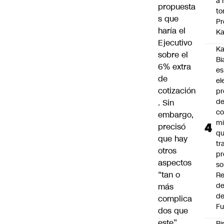
a 
propuesta
to
s que
Pr
haría el
Ka
Ejecutivo
Ka
sobre el
Bi
6% extra
es
de
el
cotización
pr
d
. Sin
co
embargo,
mi
precisó
q
que hay
tr
otros
pr
aspectos
so
“tan o
Re
de
más
de
complica
Fu
dos que
este”.
Bi