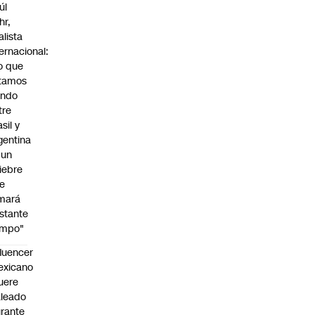
úl
hr,
alista
ternacional:
o que
tamos
endo
tre
sil y
gentina
 un
iebre
e
mará
stante
empo"
fluencer
exicano
uere
leado
rante