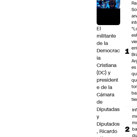
Ra
So
an
in
El
"L
es
militante
vi
de la
en
Democrac
Bra
ia
Ar
Cristiana
es
(DC) y
qu
president
qu
to
e de la
ba
Cámara
ti
de
Diputadas
In
y
m
m
Diputados
ba
,
Ricardo
du