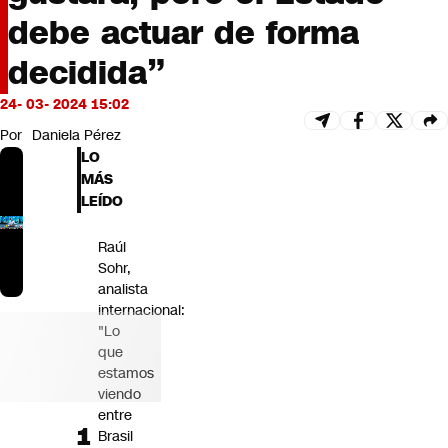
Futuro 360
debe actuar de forma
Opinión
decidida”
24- 03- 2024 15:02
Por
Daniela Pérez
LO
MÁS
LEÍDO
Raúl
Sohr,
analista
internacional:
"Lo
que
estamos
viendo
entre
Brasil