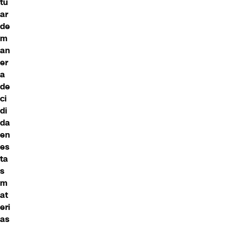
tu
ar
de
m
an
er
a
de
ci
di
da
en
es
ta
s
m
at
eri
as