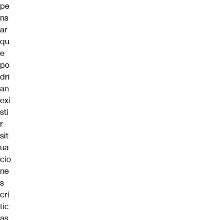
pe
ns
ar
qu
e
po
drí
an
exi
sti
r
sit
ua
cio
ne
s
crí
tic
as