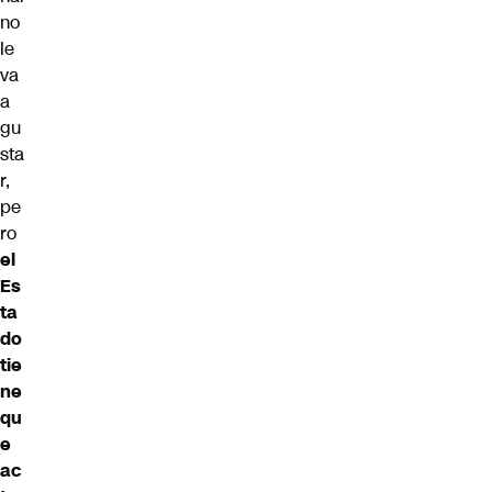
no
le
va
a
gu
sta
r,
pe
ro
el
Es
ta
do
tie
ne
qu
e
ac