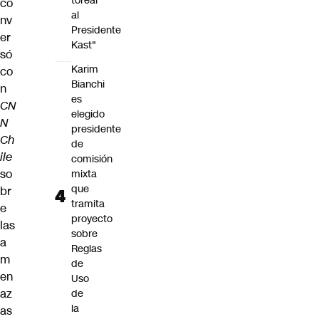
torear
co
al
nv
Presidente
er
Kast"
só
Karim
co
Bianchi
n
es
CN
elegido
N
presidente
Ch
de
ile
comisión
so
mixta
que
br
tramita
e
proyecto
las
sobre
a
Reglas
m
de
en
Uso
az
de
la
as