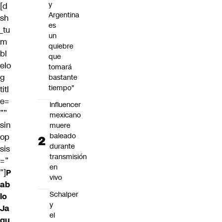
y
[d
Argentina
sh
es
_tu
un
m
quiebre
bl
que
elo
tomará
g
bastante
tiempo"
titl
e=
Influencer
””
mexicano
sin
muere
baleado
op
durante
sis
transmisión
=”
en
”]
P
vivo
ab
Schalper
lo
y
Ja
el
qu