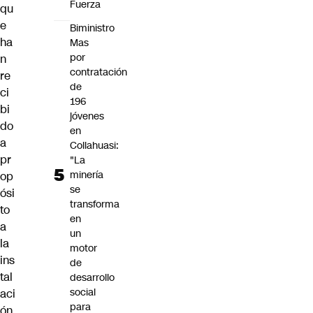
Fuerza
qu
e
Biministro
ha
Mas
por
n
contratación
re
de
ci
196
bi
jóvenes
do
en
a
Collahuasi:
pr
"La
minería
op
se
ósi
transforma
to
en
a
un
la
motor
ins
de
tal
desarrollo
social
aci
para
ón