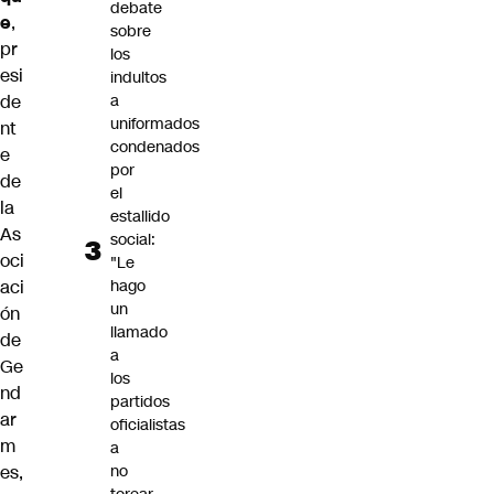
debate
e
,
sobre
pr
los
esi
indultos
de
a
uniformados
nt
condenados
e
por
de
el
la
estallido
As
social:
oci
"Le
aci
hago
un
ón
llamado
de
a
Ge
los
nd
partidos
ar
oficialistas
m
a
es,
no