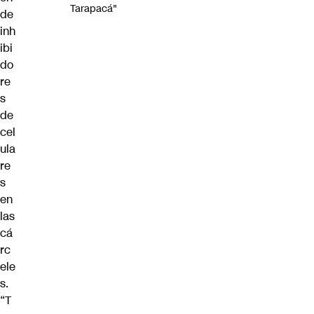
Tarapacá"
de
inh
ibi
do
re
s
de
cel
ula
re
s
en
las
cá
rc
ele
s.
“T