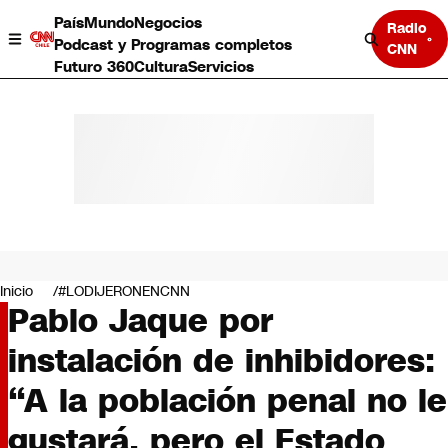
País
Mundo
Negocios
Radio
Podcast y Programas completos
CNN
Futuro 360
Cultura
Servicios
País
Mundo
Negocios
Inicio
#LODIJERONENCNN
Pablo Jaque por
Deportes
Programas completos
instalación de inhibidores:
Cultura
Servicios
“A la población penal no le
Bits
CNN Data
gustará, pero el Estado
CNN tiempo