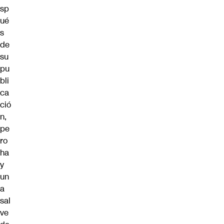
sp
ué
s
de
su
pu
bli
ca
ció
n,
pe
ro
ha
y
un
a
sal
ve