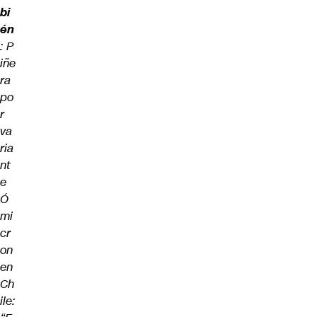
bi
én
:
P
iñe
ra
po
r
va
ria
nt
e
Ó
mi
cr
on
en
Ch
ile: