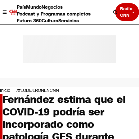
País
Mundo
Negocios
Radio
Podcast y Programas completos
CNN
Futuro 360
Cultura
Servicios
País
Mundo
Negocios
Inicio
#LODIJERONENCNN
Fernández estima que el
Deportes
Programas completos
COVID-19 podría ser
Cultura
Servicios
incorporado como
Bits
CNN Data
patología GES durante
CNN tiempo