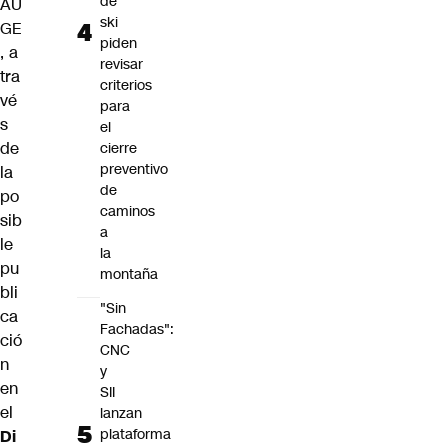
de
AU
ski
GE
piden
, a
revisar
tra
criterios
vé
para
s
el
de
cierre
preventivo
la
de
po
caminos
sib
a
le
la
pu
montaña
bli
"Sin
ca
Fachadas":
ció
CNC
n
y
en
SII
el
lanzan
plataforma
Di