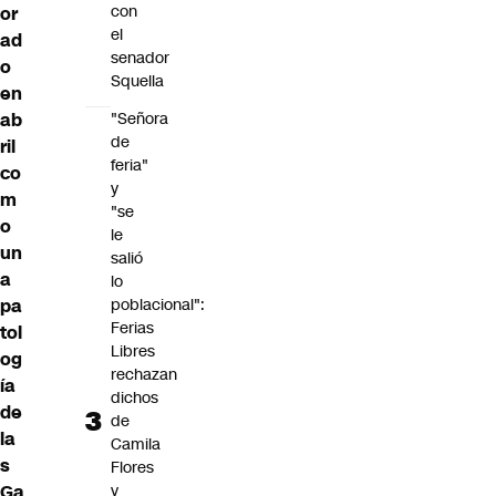
con
or
el
ad
senador
o
Squella
en
ab
"Señora
de
ril
feria"
co
y
m
"se
o
le
un
salió
a
lo
pa
poblacional":
Ferias
tol
Libres
og
rechazan
ía
dichos
de
de
la
Camila
s
Flores
Ga
y