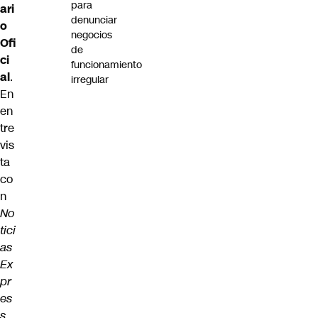
para
ari
denunciar
o
negocios
Ofi
de
ci
funcionamiento
al
.
irregular
En
en
tre
vis
ta
co
n
No
tici
as
Ex
pr
es
s