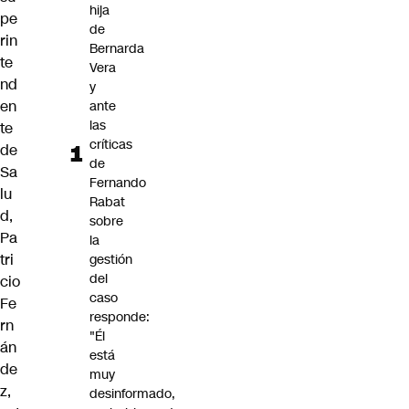
hija
pe
de
rin
Bernarda
te
Vera
nd
y
en
ante
las
te
críticas
de
de
Sa
Fernando
lu
Rabat
d,
sobre
Pa
la
tri
gestión
del
cio
caso
Fe
responde:
rn
"Él
án
está
de
muy
z
,
desinformado,