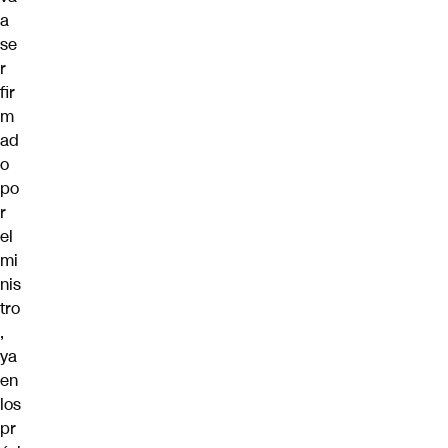
a
se
r
fir
m
ad
o
po
r
el
mi
nis
tro
,
ya
en
los
pr