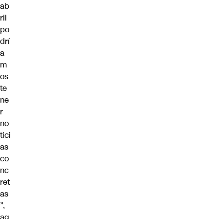
ab
ril
po
drí
a
m
os
te
ne
r
no
tici
as
co
nc
ret
as
”,
ag