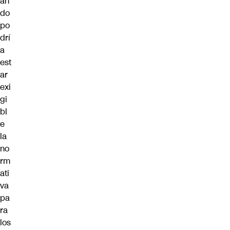
án
do
po
drí
a
est
ar
exi
gi
bl
e
la
no
rm
ati
va
pa
ra
los