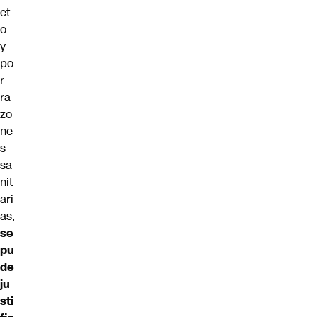
et
o-
y
po
r
ra
zo
ne
s
sa
nit
ari
as,
se
pu
de
ju
sti