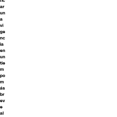
fic
ar
un
a
vi
ge
nc
ia
en
un
tie
m
po
m
ás
br
ev
e
al