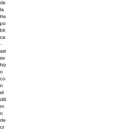
de
la
Re
pú
bli
ca
-
así
se
hiz
o
co
n
el
últi
m
o
de
cr