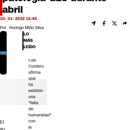
Futuro 360
abril
Opinión
10- 01- 2022 15:45
Por
Rodrigo Miño Silva
LO
MÁS
LEÍDO
Luis
Cordero
afirma
que
ha
existido
una
"falta
de
humanidad"
con
El
la
su