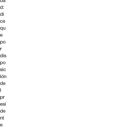
da
d:
di
ce
qu
e
po
r
dis
po
sic
ión
de
l
pr
esi
de
nt
e