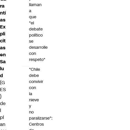
llaman
ra
a
ntí
que
as
"el
Ex
debate
pli
político
cit
se
as
desarrolle
con
en
respeto"
Sa
lu
"Chile
d
debe
convivir
(G
con
ES
la
)
nieve
de
y
l
no
pl
paralizarse":
an
Centros