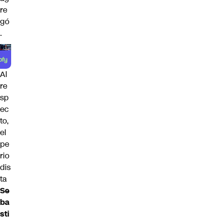
re
gó
.
Al
re
sp
ec
to,
el
pe
rio
dis
ta
Se
ba
sti