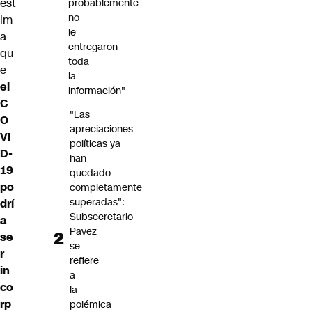
est
probablemente
no
im
le
a
entregaron
qu
toda
e
la
el
información"
C
"Las
O
apreciaciones
VI
políticas ya
D-
han
19
quedado
po
completamente
superadas":
drí
Subsecretario
a
Pavez
se
se
r
refiere
in
a
co
la
rp
polémica