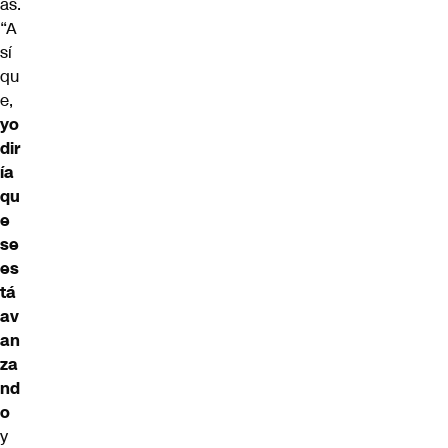
as.
“A
sí
qu
e,
yo
dir
ía
qu
e
se
es
tá
av
an
za
nd
o
y