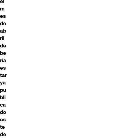
el
m
es
de
ab
ril
de
be
ría
es
tar
ya
pu
bli
ca
do
es
te
de