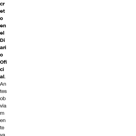
cr
et
o
en
el
Di
ari
o
Ofi
ci
al
.
An
tes
ob
via
m
en
te
va