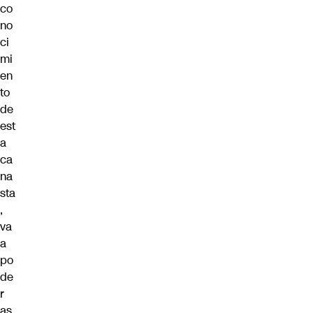
co
no
ci
mi
en
to
de
est
a
ca
na
sta
,
va
a
po
de
r
as