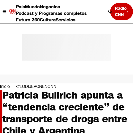
País
Mundo
Negocios
Radio
Podcast y Programas completos
CNN
Futuro 360
Cultura
Servicios
País
Mundo
Negocios
Inicio
#LODIJERONENCNN
Patricia Bullrich apunta a
Deportes
Programas completos
“tendencia creciente” de
Cultura
Servicios
transporte de droga entre
Bits
CNN Data
Chile y Argentina
CNN tiempo