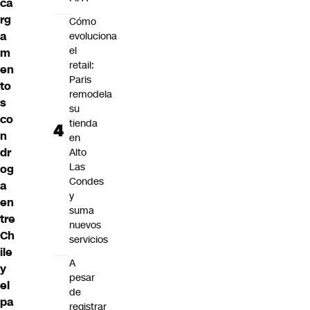
ca
rg
Cómo
a
evoluciona
el
m
retail:
en
Paris
to
remodela
s
su
co
tienda
n
en
dr
Alto
Las
og
Condes
a
y
en
suma
tre
nuevos
Ch
servicios
ile
A
y
pesar
el
de
pa
registrar