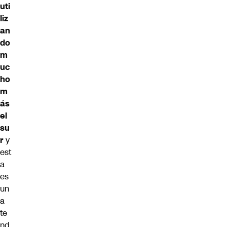
uti
liz
an
do
m
uc
ho
m
ás
el
su
r
y
est
a
es
un
a
te
nd