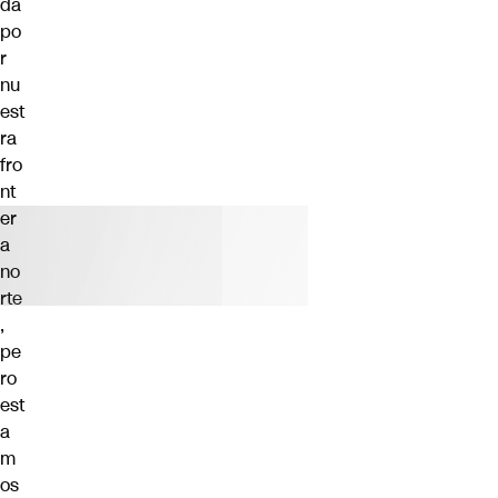
da
po
r
nu
est
ra
fro
nt
er
a
no
rte
,
pe
ro
est
a
m
os