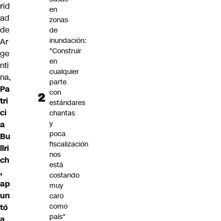
rid
en
ad
zonas
de
de
inundación:
Ar
"Construir
ge
en
nti
cualquier
na,
parte
Pa
con
tri
estándares
ci
chantas
y
a
poca
Bu
fiscalización
llri
nos
ch
está
,
costando
ap
muy
un
caro
como
tó
país"
a