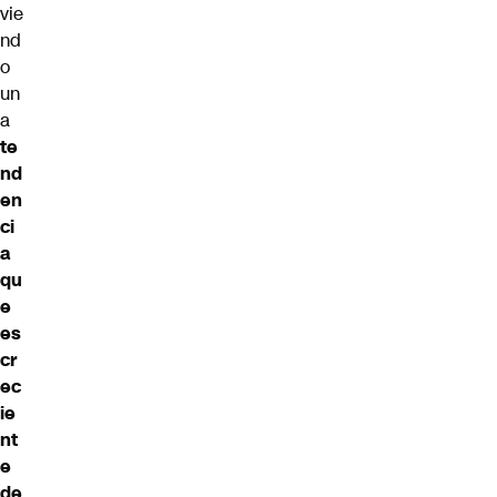
vie
nd
o
un
a
te
nd
en
ci
a
qu
e
es
cr
ec
ie
nt
e
de