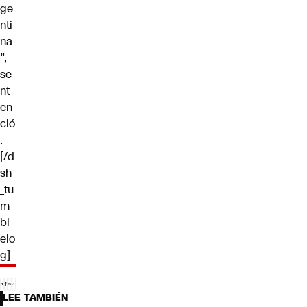
ge
nti
na
”,
se
nt
en
ció
.
[/d
sh
_tu
m
bl
elo
g]
LEE TAMBIÉN