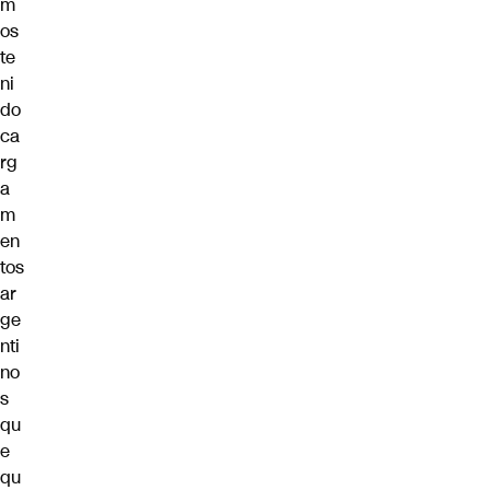
m
os
te
ni
do
ca
rg
a
m
en
tos
ar
ge
nti
no
s
qu
e
qu