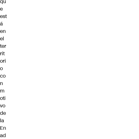
qu
e
est
á
en
el
ter
rit
ori
o
co
n
m
oti
vo
de
la
En
ad