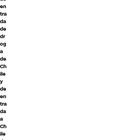
en
tra
da
de
dr
og
a
de
Ch
ile
y
de
en
tra
da
a
Ch
ile