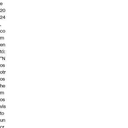
e
20
24
,
co
m
en
tó:
“N
os
otr
os
he
m
os
vis
to
un
cr