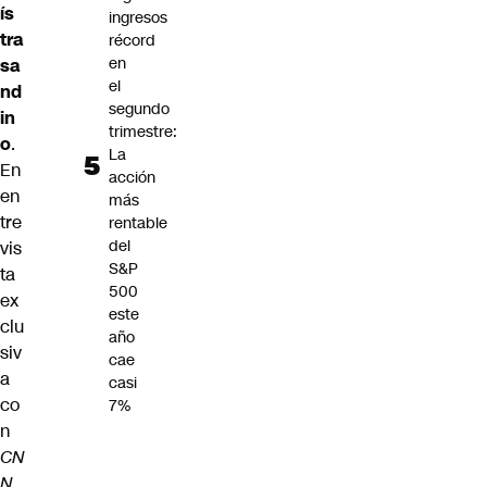
ís
ingresos
tra
récord
en
sa
el
nd
segundo
in
trimestre:
o
.
La
En
acción
en
más
tre
rentable
del
vis
S&P
ta
500
ex
este
clu
año
siv
cae
a
casi
co
7%
n
CN
N