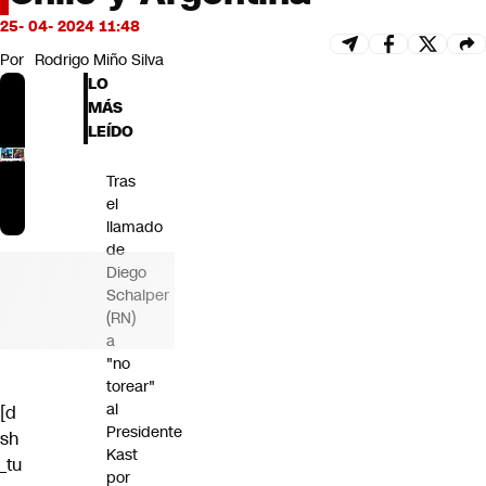
Futuro 360
25- 04- 2024 11:48
Opinión
Por
Rodrigo Miño Silva
LO
MÁS
LEÍDO
Tras
el
llamado
de
Diego
Schalper
(RN)
a
"no
torear"
al
[d
Presidente
sh
Kast
_tu
por