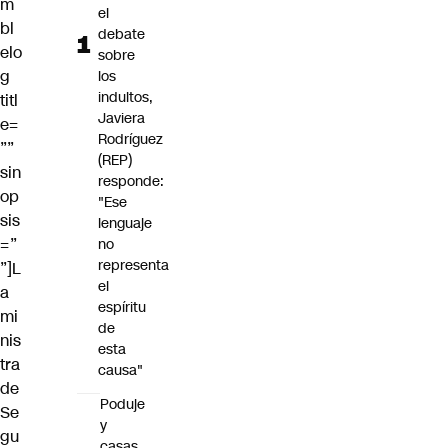
m
el
bl
debate
elo
sobre
g
los
indultos,
titl
Javiera
e=
Rodríguez
””
(REP)
sin
responde:
op
"Ese
sis
lenguaje
=”
no
representa
”]L
el
a
espíritu
mi
de
nis
esta
tra
causa"
de
Poduje
Se
y
gu
casas