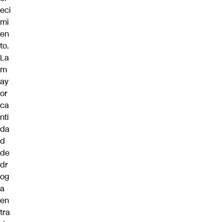
eci
mi
en
to.
La
m
ay
or
ca
nti
da
d
de
dr
og
a
en
tra