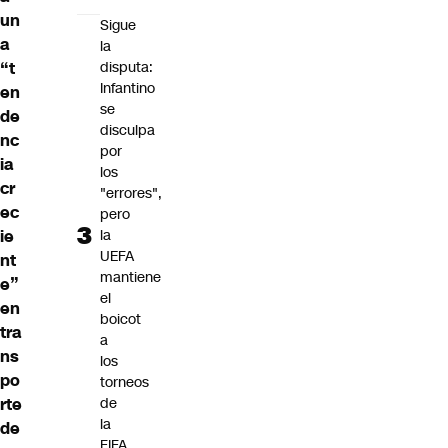
un
Sigue
a
la
“t
disputa:
Infantino
en
se
de
disculpa
nc
por
ia
los
cr
"errores",
ec
pero
ie
la
UEFA
nt
mantiene
e”
el
en
boicot
tra
a
ns
los
po
torneos
rte
de
la
de
FIFA