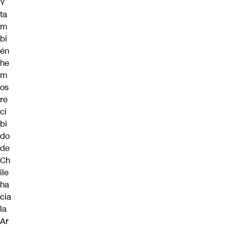
Y
ta
m
bi
én
he
m
os
re
ci
bi
do
de
Ch
ile
ha
cia
la
Ar