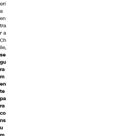
erí
a
en
tra
r a
Ch
ile,
se
gu
ra
m
en
te
pa
ra
co
ns
u
m