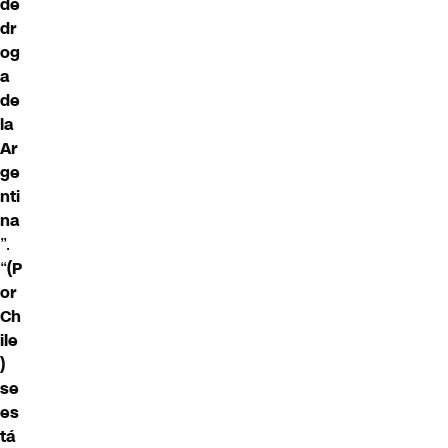
de
dr
og
a
de
la
Ar
ge
nti
na
”.
“
(P
or
Ch
ile
)
se
es
tá