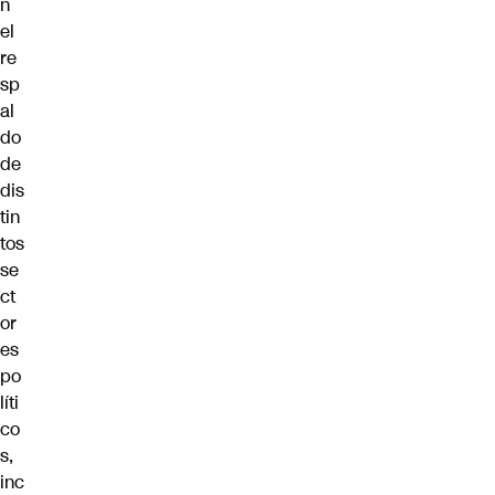
n
el
re
sp
al
do
de
dis
tin
tos
se
ct
or
es
po
líti
co
s,
inc