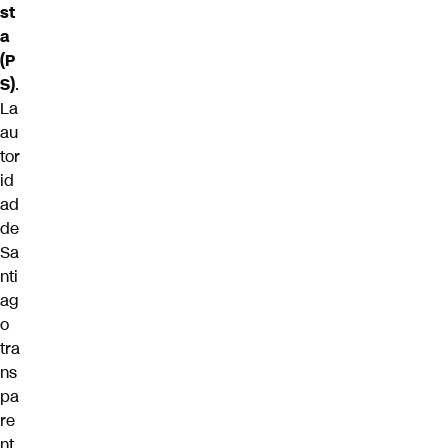
st
a
(P
S)
.
La
au
tor
id
ad
de
Sa
nti
ag
o
tra
ns
pa
re
nt