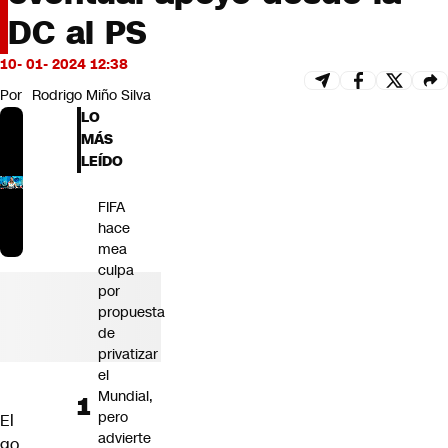
Futuro 360
DC al PS
Opinión
10- 01- 2024 12:38
Por
Rodrigo Miño Silva
LO
MÁS
LEÍDO
FIFA
hace
mea
culpa
por
propuesta
de
privatizar
el
Mundial,
pero
El
advierte
go