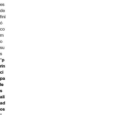
es
de
fini
ó
co
m
o
su
s
“
p
rin
ci
pa
le
s
ali
ad
os