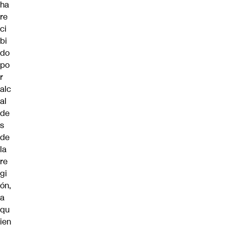
ha
re
ci
bi
do
po
r
alc
al
de
s
de
la
re
gi
ón,
a
qu
ien