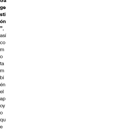
tra
ge
sti
ón
”
,
así
co
m
o
ta
m
bi
én
el
ap
oy
o
qu
e