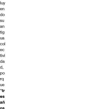
luy
en
do
su
an
tig
ua
col
ec
tivi
da
d,
po
rq
ue
“
tr
es
añ
os