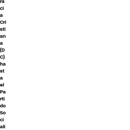
ra
ci
a
Cri
sti
an
a
(D
C)
ha
st
a
el
Pa
rti
do
So
ci
ali