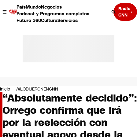
País
Mundo
Negocios
Radio
Podcast y Programas completos
CNN
Futuro 360
Cultura
Servicios
País
Mundo
Negocios
Inicio
#LODIJERONENCNN
“Absolutamente decidido”:
Deportes
Programas completos
Orrego confirma que irá
Cultura
Servicios
por la reelección con
Bits
CNN Data
eventual apoyo desde la
CNN tiempo