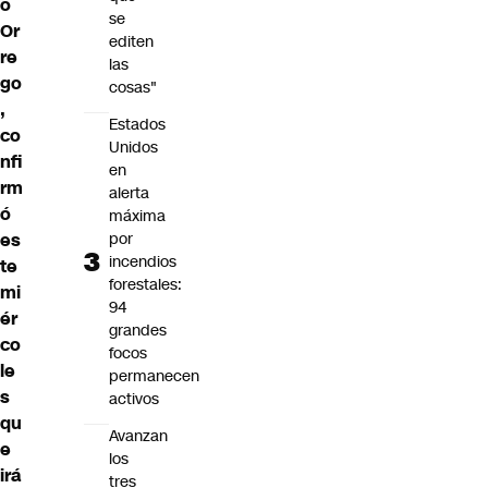
o
se
Or
editen
re
las
go
cosas"
,
Estados
co
Unidos
nfi
en
rm
alerta
ó
máxima
es
por
incendios
te
forestales:
mi
94
ér
grandes
co
focos
le
permanecen
s
activos
qu
Avanzan
e
los
irá
tres