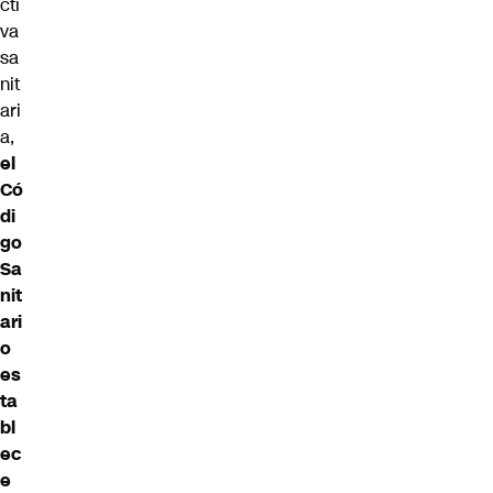
cti
va
sa
nit
ari
a,
el
Có
di
go
Sa
nit
ari
o
es
ta
bl
ec
e