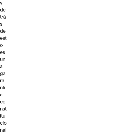
y
de
trá
s
de
est
o
es
un
a
ga
ra
ntí
a
co
nst
itu
cio
nal