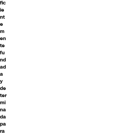
fic
ie
nt
e
m
en
te
fu
nd
ad
a
y
de
ter
mi
na
da
pa
ra