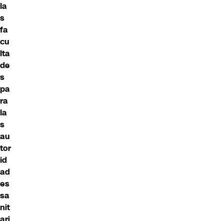
la
s
fa
cu
lta
de
s
pa
ra
la
s
au
tor
id
ad
es
sa
nit
ari