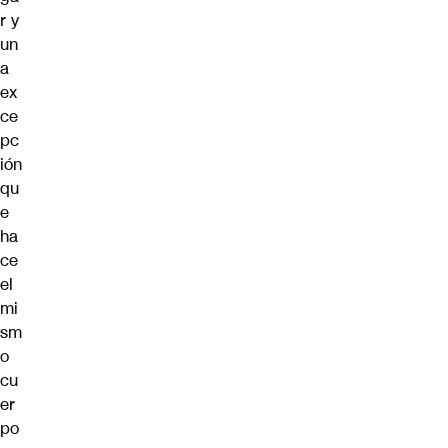
r y
un
a
ex
ce
pc
ión
qu
e
ha
ce
el
mi
sm
o
cu
er
po