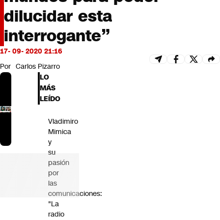
Futuro 360
dilucidar esta
Opinión
interrogante”
17- 09- 2020 21:16
Por
Carlos Pizarro
LO
MÁS
LEÍDO
Vladimiro
Mimica
y
su
pasión
por
las
comunicaciones:
"La
radio