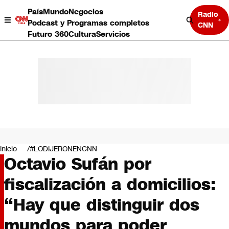
País
Mundo
Negocios
Radio
Podcast y Programas completos
CNN
Futuro 360
Cultura
Servicios
País
Mundo
Negocios
Inicio
#LODIJERONENCNN
Octavio Sufán por
Deportes
Programas completos
fiscalización a domicilios:
Cultura
Servicios
“Hay que distinguir dos
Bits
CNN Data
mundos para poder
CNN tiempo