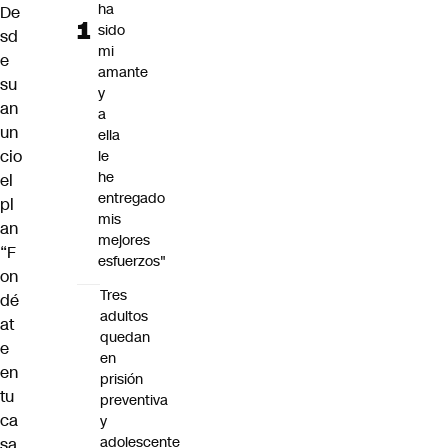
ha
De
sido
sd
mi
e
amante
su
y
an
a
un
ella
cio
le
he
el
entregado
pl
mis
an
mejores
“F
esfuerzos"
on
Tres
dé
adultos
at
quedan
e
en
en
prisión
tu
preventiva
ca
y
adolescente
sa