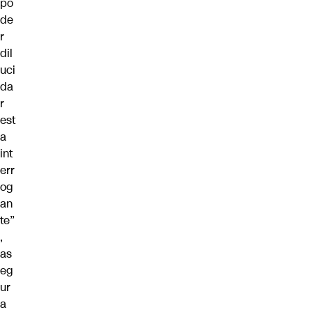
po
de
r
dil
uci
da
r
est
a
int
err
og
an
te”
,
as
eg
ur
a