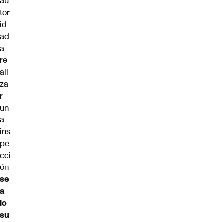
au
tor
id
ad
a
re
ali
za
r
un
a
ins
pe
cci
ón
se
a
lo
su