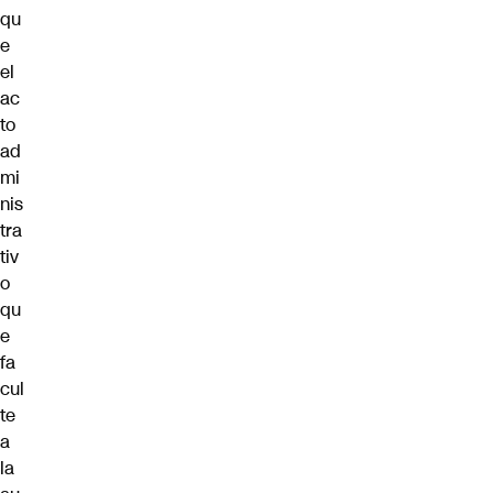
qu
e
el
ac
to
ad
mi
nis
tra
tiv
o
qu
e
fa
cul
te
a
la