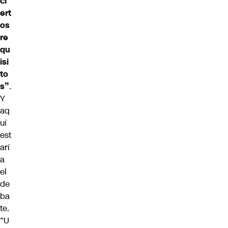
ci
ert
os
re
qu
isi
to
s”
.
Y
aq
uí
est
arí
a
el
de
ba
te.
“U