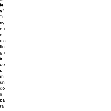
le
y
“.
“H
ay
qu
e
dis
tin
gu
ir
do
s
m
un
do
s
pa
ra