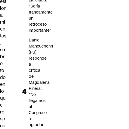
judiciales:
est
"Sería
ion
francamente
a
un
mi
retroceso
en
importante"
tos
Daniel
,
Manouchehri
so
(PS)
br
responde
e
a
to
crítica
de
do
Magdalena
en
Piñera:
lo
“No
qu
llegamos
e
al
re
Congreso
sp
a
agradar
ec