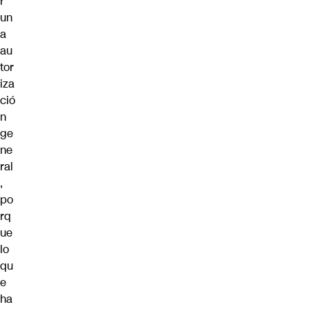
r
un
a
au
tor
iza
ció
n
ge
ne
ral
,
po
rq
ue
lo
qu
e
ha