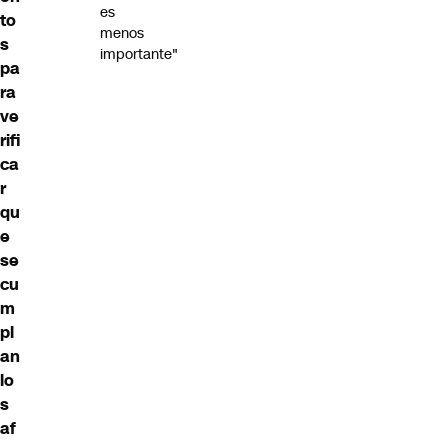
es
to
menos
s
importante"
pa
ra
ve
rifi
ca
r
qu
e
se
cu
m
pl
an
lo
s
af