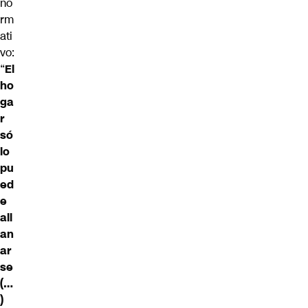
no
rm
ati
vo:
“
El
ho
ga
r
só
lo
pu
ed
e
all
an
ar
se
(…
)