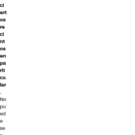
ci
ert
os
re
ci
nt
os
en
pa
rti
cu
lar
.
No
pu
ed
e
se