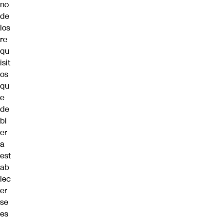
no
de
los
re
qu
isit
os
qu
e
de
bi
er
a
est
ab
lec
er
se
es