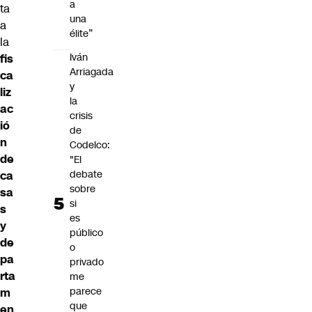
a
ta
una
a
élite”
la
Iván
fis
Arriagada
ca
y
liz
la
ac
crisis
ió
de
n
Codelco:
de
"El
debate
ca
sobre
sa
si
s
es
y
público
de
o
pa
privado
rta
me
parece
m
que
en