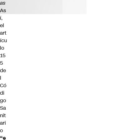
as
As
í,
el
art
ícu
lo
15
5
de
l
Có
di
go
Sa
nit
ari
o
“e