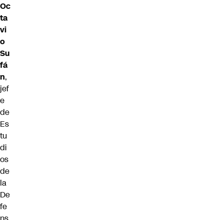
Oc
ta
vi
o
Su
fá
n
,
jef
e
de
Es
tu
di
os
de
la
De
fe
ns