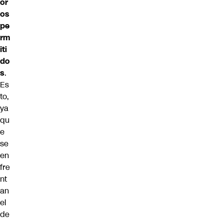
or
os
pe
rm
iti
do
s
.
Es
to,
ya
qu
e
se
en
fre
nt
an
el
de