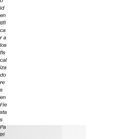
o
id
en
tifi
ca
r a
los
fis
cal
iza
do
re
s
en
Fie
sta
s
Pa
tri