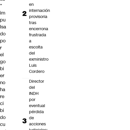
en
”
internación
im
provisoria
pu
tras
lsa
encerrona
do
frustrada
po
a
escolta
r
del
el
exministro
go
Luis
bi
Cordero
er
Director
no
del
ha
INDH
re
por
ci
eventual
bi
pérdida
do
de
cu
acciones