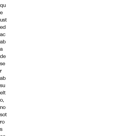
qu
e
ust
ed
ac
ab
a
de
se
r
ab
su
elt
o,
no
sot
ro
s