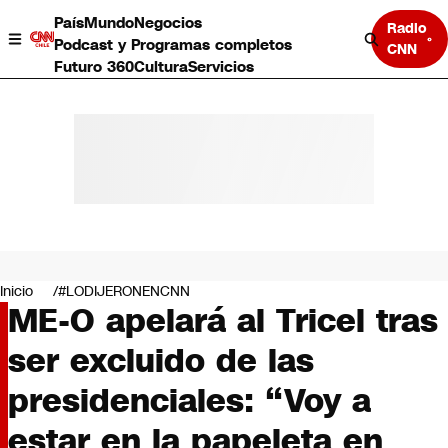
País
Mundo
Negocios
Radio
Podcast y Programas completos
CNN
Futuro 360
Cultura
Servicios
País
Mundo
Negocios
Inicio
#LODIJERONENCNN
ME-O apelará al Tricel tras
Deportes
Programas completos
ser excluido de las
Cultura
Servicios
presidenciales: “Voy a
Bits
CNN Data
estar en la papeleta en
CNN tiempo