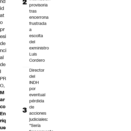
nd
provisoria
id
tras
at
encerrona
o
frustrada
pr
a
escolta
esi
del
de
exministro
nci
Luis
al
Cordero
de
Director
l
del
PR
INDH
O,
por
M
eventual
ar
pérdida
co
de
En
acciones
judiciales:
ríq
"Sería
ue