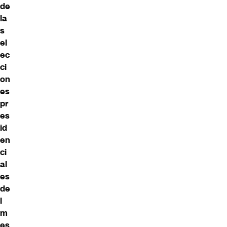
de
la
s
el
ec
ci
on
es
pr
es
id
en
ci
al
es
de
l
m
es