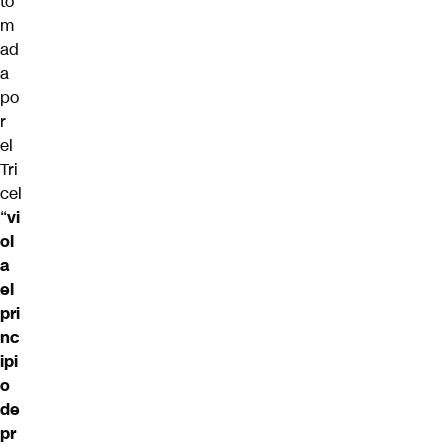
to
m
ad
a
po
r
el
Tri
cel
“
vi
ol
a
el
pri
nc
ipi
o
de
pr