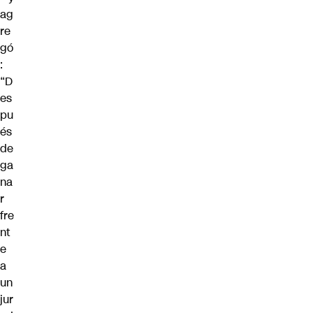
ag
re
gó
:
“D
es
pu
és
de
ga
na
r
fre
nt
e
a
un
jur