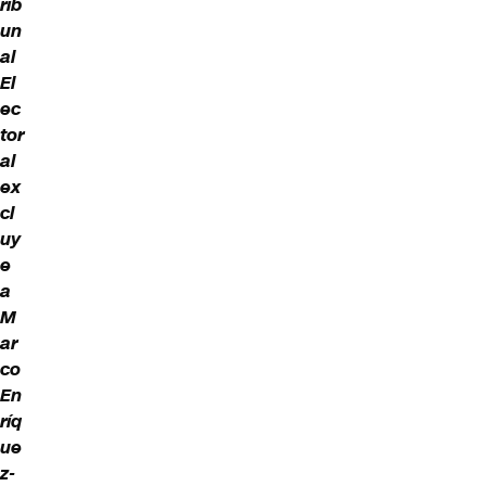
rib
un
al
El
ec
tor
al
ex
cl
uy
e
a
M
ar
co
En
ríq
ue
z-