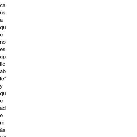
ca
us
a
qu
e
no
es
ap
lic
ab
le”
y
qu
e
ad
e
m
ás