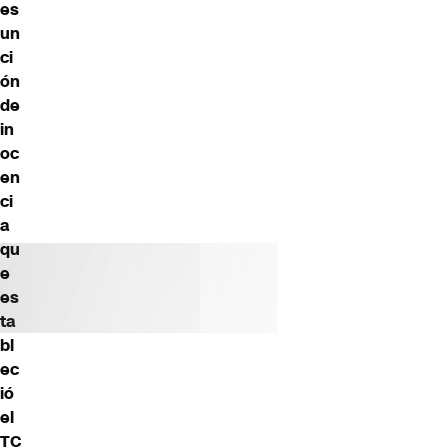
es
un
ci
ón
de
in
oc
en
ci
a
qu
e
es
ta
bl
ec
ió
el
TC