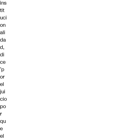
ins
tit
uci
on
ali
da
d,
di
ce
‘p
or
el
jui
cio
po
r
qu
e
el