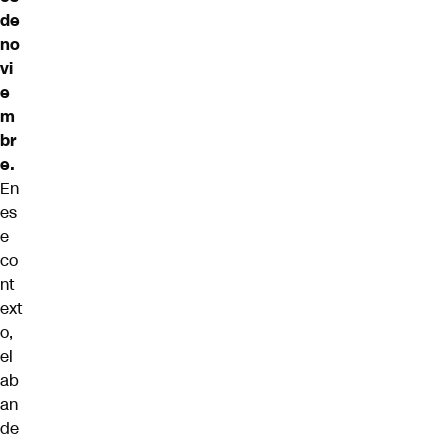
de
no
vi
e
m
br
e.
En
es
e
co
nt
ext
o,
el
ab
an
de