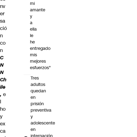
mi
nv
amante
er
y
sa
a
ció
ella
n
le
he
co
entregado
n
mis
C
mejores
N
esfuerzos"
N
Tres
Ch
adultos
ile
quedan
,
e
en
l
prisión
ho
preventiva
y
y
adolescente
ex
en
ca
internación