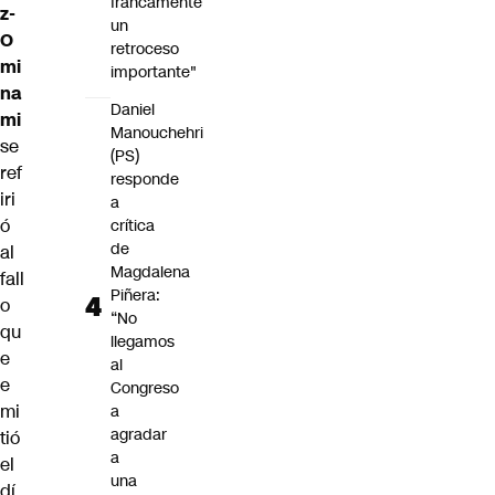
francamente
z-
un
O
retroceso
mi
importante"
na
Daniel
mi
Manouchehri
se
(PS)
ref
responde
iri
a
ó
crítica
de
al
Magdalena
fall
Piñera:
o
“No
qu
llegamos
e
al
e
Congreso
mi
a
agradar
tió
a
el
una
dí