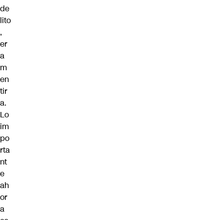
de
lito
,
er
a
m
en
tir
a.
Lo
im
po
rta
nt
e
ah
or
a