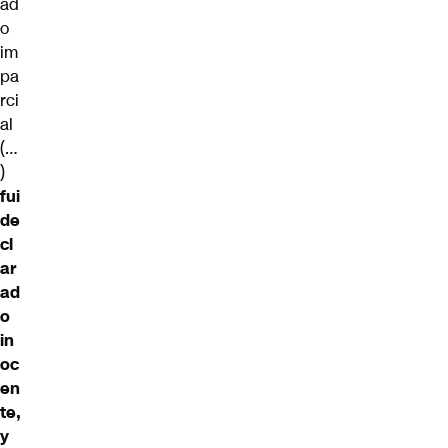
ad
o
im
pa
rci
al
(…
)
fui
de
cl
ar
ad
o
in
oc
en
te,
y