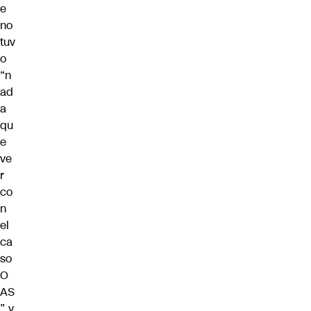
e
no
tuv
o
“n
ad
a
qu
e
ve
r
co
n
el
ca
so
O
AS
” y