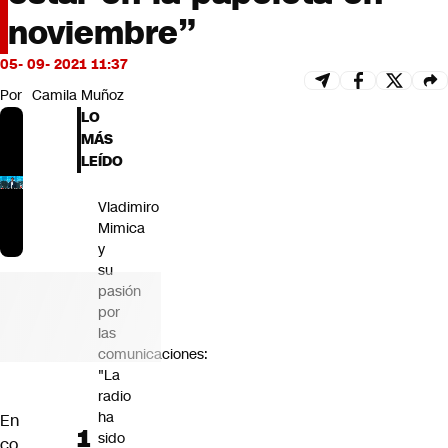
Futuro 360
noviembre”
Opinión
05- 09- 2021 11:37
Por
Camila Muñoz
LO
MÁS
LEÍDO
Vladimiro
Mimica
y
su
pasión
por
las
comunicaciones:
"La
radio
ha
En
sido
co