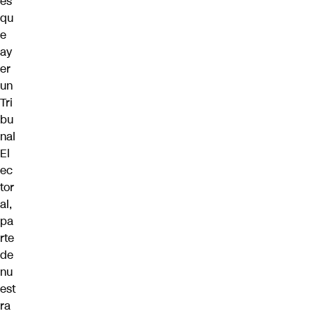
es
qu
e
ay
er
un
Tri
bu
nal
El
ec
tor
al,
pa
rte
de
nu
est
ra