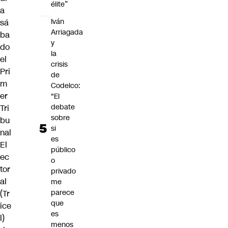
élite”
a
Iván
sá
Arriagada
ba
y
do
la
el
crisis
Pri
de
m
Codelco:
er
"El
debate
Tri
sobre
bu
si
nal
es
El
público
ec
o
tor
privado
al
me
parece
(Tr
que
ice
es
l)
menos