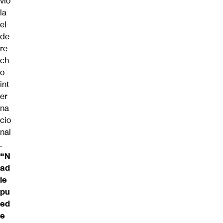
vio
la
el
de
re
ch
o
int
er
na
cio
nal
.
“N
ad
ie
pu
ed
e