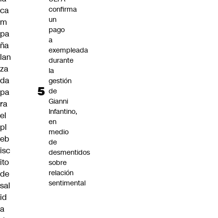
confirma
ca
un
m
pago
pa
a
ña
exempleada
lan
durante
za
la
da
gestión
de
pa
Gianni
ra
Infantino,
el
en
pl
medio
eb
de
isc
desmentidos
ito
sobre
relación
de
sentimental
sal
id
a