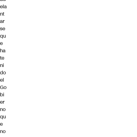
ela
nt
ar
se
qu
e
ha
te
ni
do
el
Go
bi
er
no
qu
e
no