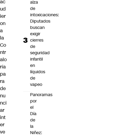
ac
alza
de
ud
intoxicaciones:
ier
Diputados
on
buscan
a
exigir
la
cierres
Co
de
ntr
seguridad
infantil
alo
en
ría
líquidos
pa
de
ra
vapeo
de
Panoramas
nu
por
nci
el
ar
Día
int
de
er
la
ve
Niñez: