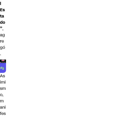
l
Es
ta
do
”
,
ag
re
gó
.
As
imi
sm
o,
m
ani
fes