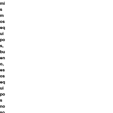
mi
s
m
os
eq
ui
po
s,
bu
en
o,
es
os
eq
ui
po
s
no
so