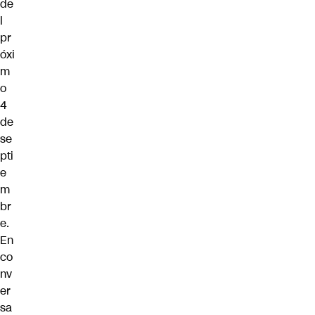
de
l
pr
óxi
m
o
4
de
se
pti
e
m
br
e.
En
co
nv
er
sa