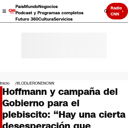
País
Mundo
Negocios
Radio
Podcast y Programas completos
CNN
Futuro 360
Cultura
Servicios
País
Mundo
Negocios
Inicio
#LODIJERONENCNN
Hoffmann y campaña del
Deportes
Programas completos
Gobierno para el
Cultura
Servicios
plebiscito: “Hay una cierta
Bits
CNN Data
desesperación que
CNN tiempo