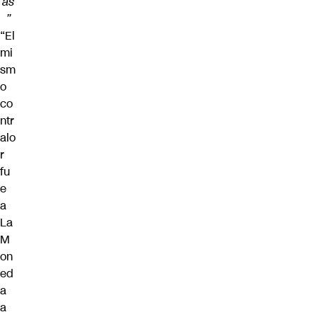
as
”
“El
mi
sm
o
co
ntr
alo
r
fu
e
a
La
M
on
ed
a
a