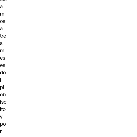
a
m
os
a
tre
s
m
es
es
de
l
pl
eb
isc
ito
y
po
r