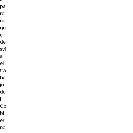
pa
re
ce
qu
e
de
sví
a
el
tra
ba
jo
de
l
Go
bi
er
no,