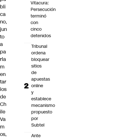
Vitacura:
bli
Persecución
ca
terminó
no,
con
jun
cinco
detenidos
to
a
Tribunal
pa
ordena
rla
bloquear
sitios
m
de
en
apuestas
tar
online
ios
y
de
establece
Ch
mecanismo
ile
propuesto
por
Va
Subtel
m
os,
Ante