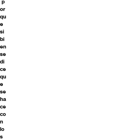
p
or
qu
e
si
bi
en
se
di
ce
qu
e
se
ha
ce
co
n
lo
s