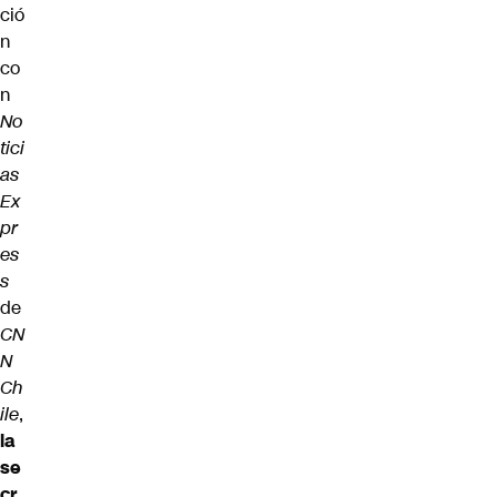
ció
n
co
n
No
tici
as
Ex
pr
es
s
de
CN
N
Ch
ile
,
la
se
cr