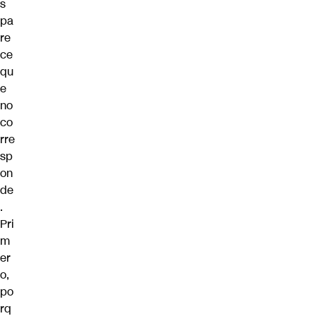
s
pa
re
ce
qu
e
no
co
rre
sp
on
de
.
Pri
m
er
o,
po
rq