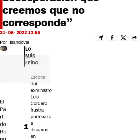
Futuro 360
creemos que no
Opinión
corresponde”
31- 05- 2022 13:56
Por
lsandoval
LO
MÁS
LEÍDO
Escolta
del
exministro
Luis
El
Cordero
Pa
frustra
rti
portonazo
a
do
disparos
Re
en
pu