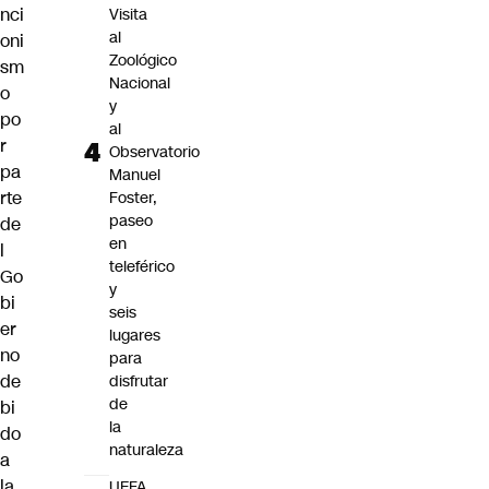
nci
Visita
al
oni
Zoológico
sm
Nacional
o
y
po
al
r
Observatorio
pa
Manuel
rte
Foster,
paseo
de
en
l
teleférico
Go
y
bi
seis
er
lugares
no
para
de
disfrutar
de
bi
la
do
naturaleza
a
la
UEFA