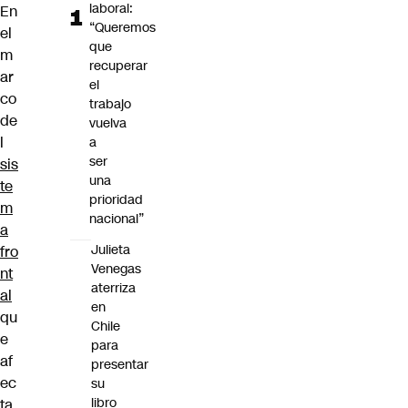
laboral:
En
“Queremos
el
que
m
recuperar
ar
el
co
trabajo
de
vuelva
l
a
ser
sis
una
te
prioridad
m
nacional”
a
Julieta
fro
Venegas
nt
aterriza
al
en
qu
Chile
e
para
af
presentar
ec
su
libro
ta