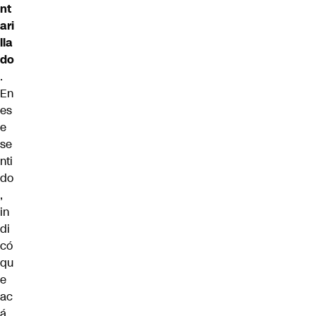
nt
ari
lla
do
.
En
es
e
se
nti
do
,
in
di
có
qu
e
ac
á