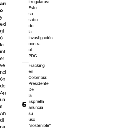
irregulares:
ari
Esto
o
se
y
sabe
exi
de
gi
la
ó
investigación
contra
la
el
int
PDG
er
ve
Fracking
en
nci
Colombia:
ón
Presidente
de
De
Ag
la
ua
Espriella
s
anuncia
An
su
uso
di
"sostenible"
na