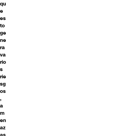
qu
e
es
to
ge
ne
ra
va
rio
s
rie
sg
os
,
a
m
en
az
as