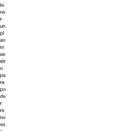
te
ne
r
un
pl
an
m
ae
str
o
pa
ra
po
de
r
re
no
va