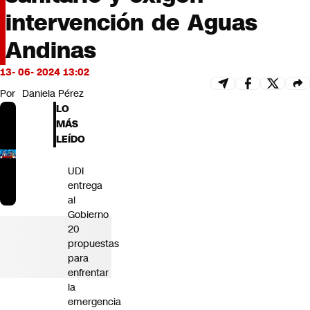
Futuro 360
intervención de Aguas
Opinión
Andinas
13- 06- 2024 13:02
Por
Daniela Pérez
LO
MÁS
LEÍDO
UDI
entrega
al
Gobierno
20
propuestas
para
enfrentar
la
emergencia