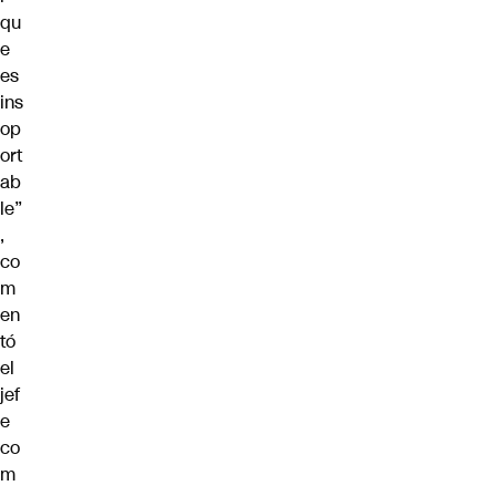
qu
e
es
ins
op
ort
ab
le”
,
co
m
en
tó
el
jef
e
co
m