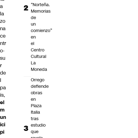
“Norteña.
a
Memorias
la
de
zo
un
na
comienzo”
ce
en
ntr
el
Centro
o-
Cultural
su
La
r
Moneda
de
l
Orrego
defiende
pa
obras
ís,
en
el
Plaza
m
Italia
un
tras
ici
estudio
pi
que