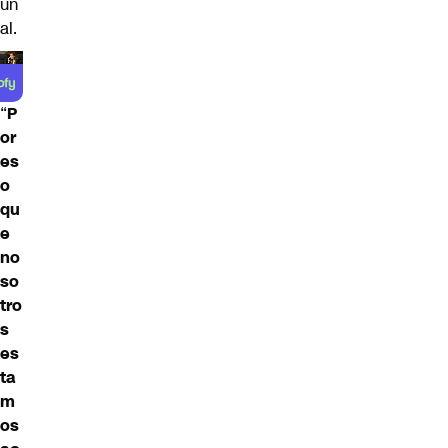
un
al.
“
P
or
es
o
qu
e
no
so
tro
s
es
ta
m
os