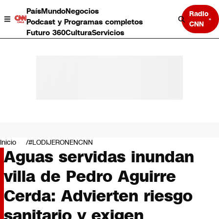
País
Mundo
Negocios
Radio
Podcast y Programas completos
CNN
Futuro 360
Cultura
Servicios
País
Mundo
Negocios
Inicio
#LODIJERONENCNN
Aguas servidas inundan
Deportes
Programas completos
villa de Pedro Aguirre
Cultura
Servicios
Cerda: Advierten riesgo
Bits
CNN Data
sanitario y exigen
CNN tiempo