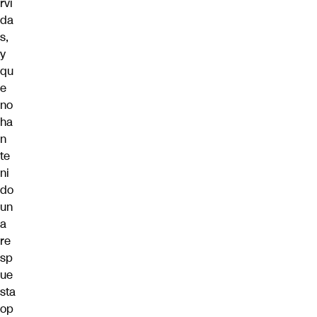
rvi
da
s,
y
qu
e
no
ha
n
te
ni
do
un
a
re
sp
ue
sta
op