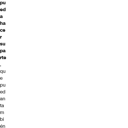
pu
ed
a
ha
ce
r
su
pa
rte
,
qu
e
pu
ed
an
ta
m
bi
én