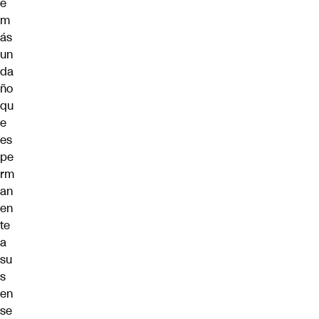
e
m
ás
un
da
ño
qu
e
es
pe
rm
an
en
te
a
su
s
en
se