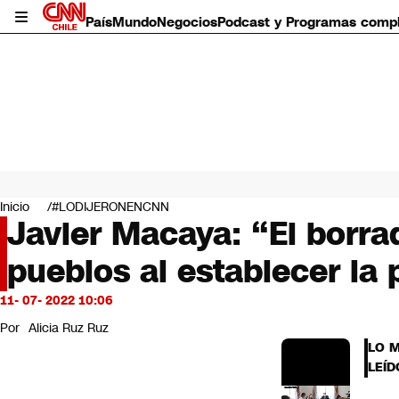
País
Mundo
Negocios
Podcast y Programas comp
País
Mundo
Inicio
#LODIJERONENCNN
Negocios
Javier Macaya: “El borra
Deportes
pueblos al establecer la 
Programas completos
Cultura
Servicios
11- 07- 2022 10:06
Bits
Por
Alicia Ruz Ruz
CNN Data
LO 
CNN tiempo
LEÍD
Futuro 360
Opinión