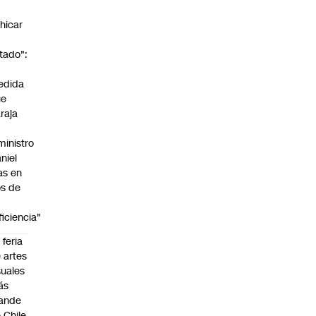
n
hicar
tado":
a
edida
ue
raja
ministro
niel
as en
s de
ficiencia"
 feria
 artes
suales
ás
ande
 Chile