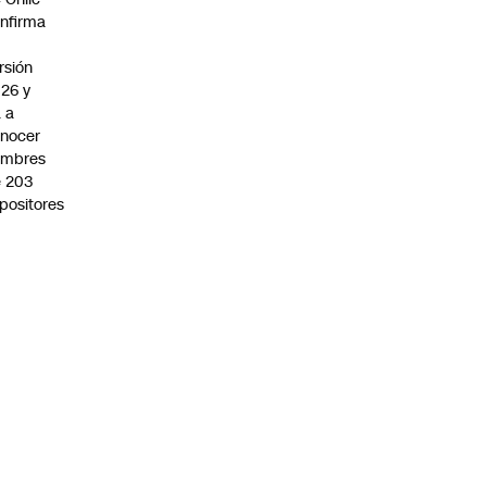
nfirma
rsión
26 y
 a
nocer
ombres
 203
positores