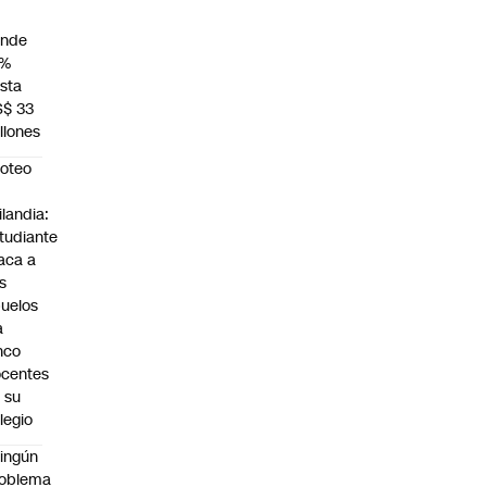
unde
4%
sta
S$ 33
llones
roteo
n
ilandia:
tudiante
aca a
s
uelos
a
nco
centes
 su
legio
ingún
roblema