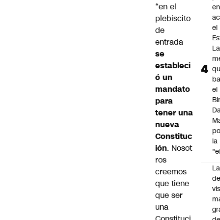
“en el
e
ac
plebiscito
el
de
Es
entrada
L
se
m
estableci
q
ó un
ba
mandato
el
Bi
para
Da
tener una
M
nueva
po
Constituc
la
ión
. Nosot
"e
ros
La
creemos
de
que tiene
vi
que ser
m
una
gr
Constituci
de