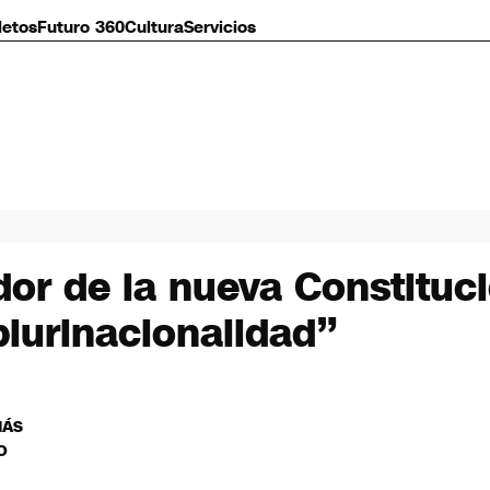
letos
Futuro 360
Cultura
Servicios
dor de la nueva Constituc
plurinacionalidad”
MÁS
O