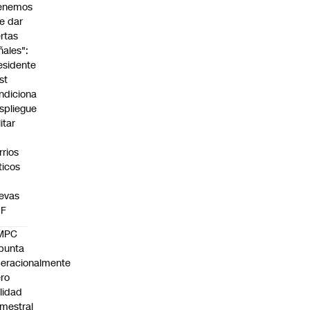
enemos
e dar
ertas
ñales":
esidente
st
ndiciona
spliegue
itar
rrios
íticos
evas
UF
MPC
punta
eracionalmente
ro
ilidad
mestral