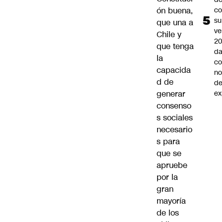
ón buena,
co
su
que una a
ve
Chile y
20
que tenga
da
la
co
capacida
n
d de
de
generar
ex
consenso
s sociales
necesario
s para
que se
apruebe
por la
gran
mayoría
de los