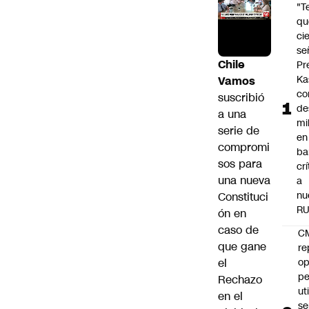
"T
qu
ci
se
Chile
Pr
Ka
Vamos
co
suscribió
de
a una
mil
serie de
en
compromi
ba
sos para
cr
una nueva
a
nu
Constituci
R
ón
en
caso de
C
que gane
re
el
op
pe
Rechazo
ut
en el
se