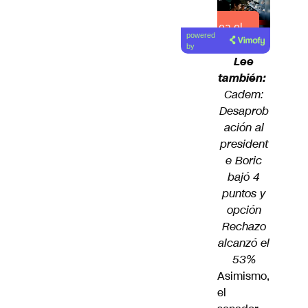
Lea el
powered
artículo
by
Lee
también:
Cadem:
Desaprob
ación al
president
e Boric
bajó 4
puntos y
opción
Rechazo
alcanzó el
53%
Asimismo,
el