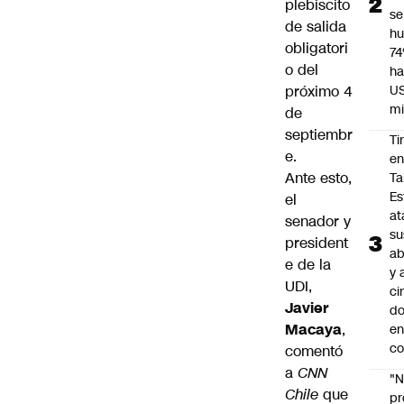
plebiscito
se
de salida
h
obligatori
7
o del
ha
próximo 4
U
mi
de
septiembr
Ti
e.
e
Ante esto,
Ta
Es
el
at
senador y
su
president
ab
e de la
y 
UDI,
ci
Javier
do
Macaya
,
en
co
comentó
a
CNN
"N
Chile
que
p