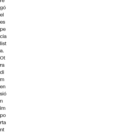
re
gó
el
es
pe
cia
list
a.
Ot
ra
di
m
en
sió
n
im
po
rta
nt