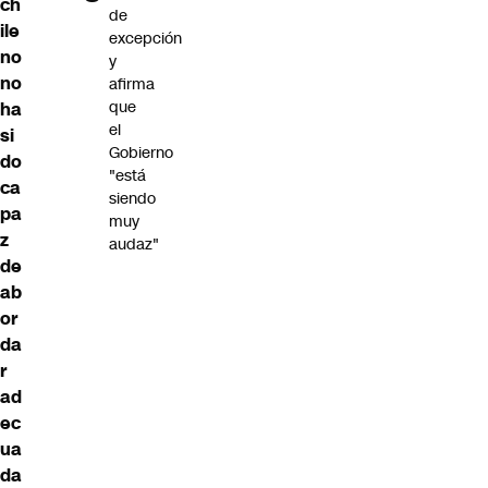
ch
de
ile
excepción
no
y
no
afirma
que
ha
el
si
Gobierno
do
"está
ca
siendo
pa
muy
z
audaz"
de
ab
or
da
r
ad
ec
ua
da