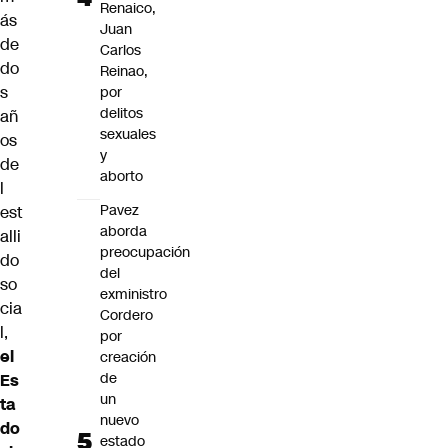
Renaico,
ás
Juan
de
Carlos
do
Reinao,
s
por
delitos
añ
sexuales
os
y
de
aborto
l
Pavez
est
aborda
alli
preocupación
do
del
so
exministro
cia
Cordero
l,
por
el
creación
de
Es
un
ta
nuevo
do
estado