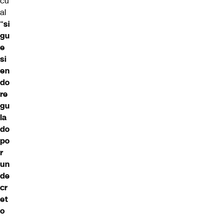
cu
al
“
si
gu
e
si
en
do
re
gu
la
do
po
r
un
de
cr
et
o