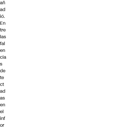
añ
ad
ió.
En
tre
las
fal
en
cia
s
de
te
ct
ad
as
en
el
inf
or