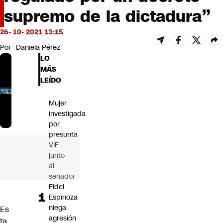
Futuro 360
supremo de la dictadura”
Opinión
26- 10- 2021 13:15
Por
Daniela Pérez
LO
MÁS
LEÍDO
Mujer
investigada
por
presunta
VIF
junto
al
senador
Fidel
Espinoza
niega
Es
agresión
ta