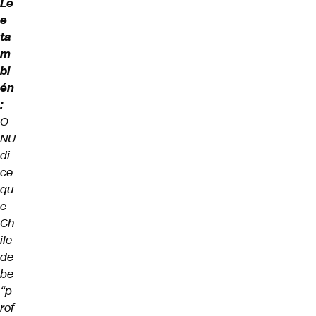
Le
e
ta
m
bi
én
:
O
NU
di
ce
qu
e
Ch
ile
de
be
“p
rof