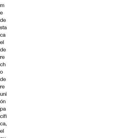
m
e
de
sta
ca
el
de
re
ch
o
de
re
uni
ón
pa
cífi
ca,
el