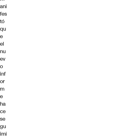
ani
fes
tó
qu
e
el
nu
ev
o
inf
or
m
e
ha
ce
se
gu
imi