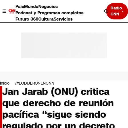
País
Mundo
Negocios
Radio
Podcast y Programas completos
CNN
Futuro 360
Cultura
Servicios
País
Mundo
Negocios
Inicio
#LODIJERONENCNN
Jan Jarab (ONU) critica
Deportes
Programas completos
que derecho de reunión
Cultura
Servicios
pacífica “sigue siendo
Bits
CNN Data
regulado por un decreto
CNN tiempo