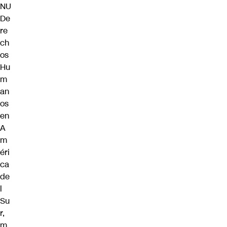
NU
De
re
ch
os
Hu
m
an
os
en
A
m
éri
ca
de
l
Su
r,
m