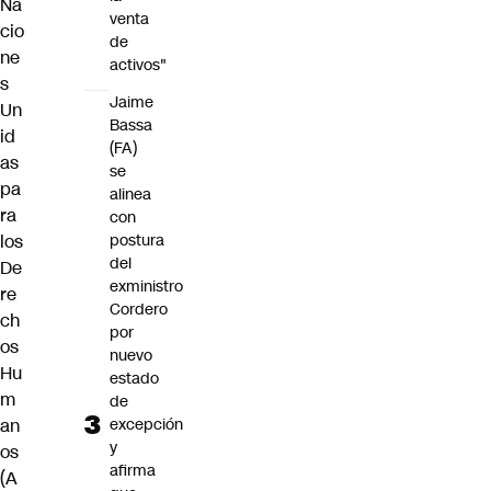
Na
venta
cio
de
ne
activos"
s
Jaime
Un
Bassa
id
(FA)
as
se
pa
alinea
ra
con
los
postura
del
De
exministro
re
Cordero
ch
por
os
nuevo
Hu
estado
m
de
an
excepción
y
os
afirma
(
A