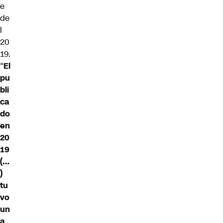
e
de
l
20
19.
“
El
pu
bli
ca
do
en
20
19
(…
)
tu
vo
un
a