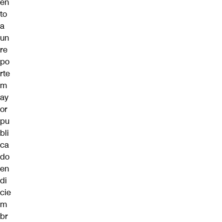
en
to
a
un
re
po
rte
m
ay
or
pu
bli
ca
do
en
di
cie
m
br