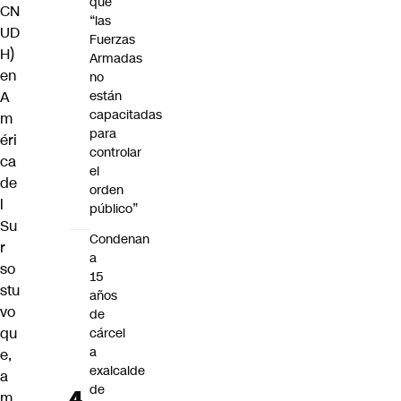
que
CN
“las
UD
Fuerzas
H
)
Armadas
en
no
A
están
capacitadas
m
para
éri
controlar
ca
el
de
orden
l
público”
Su
Condenan
r
a
so
15
stu
años
vo
de
qu
cárcel
a
e,
exalcalde
a
de
m