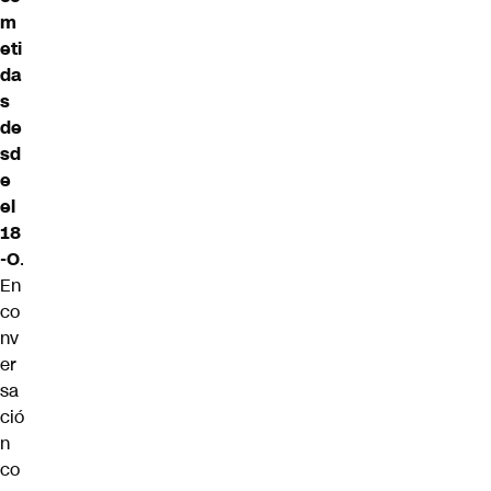
m
eti
da
s
de
sd
e
el
18
-O
.
En
co
nv
er
sa
ció
n
co