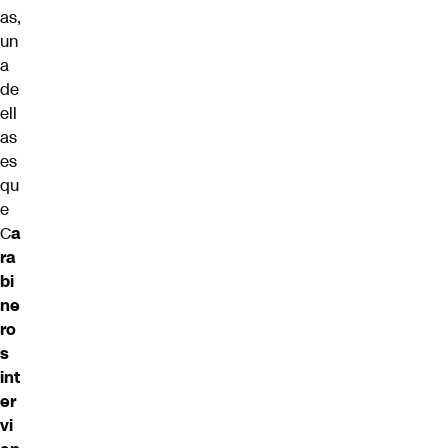
as,
un
a
de
ell
as
es
qu
e
C
a
ra
bi
ne
ro
s
int
er
vi