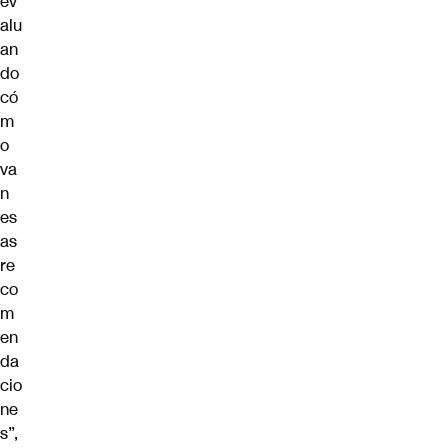
ev
alu
an
do
có
m
o
va
n
es
as
re
co
m
en
da
cio
ne
s”,