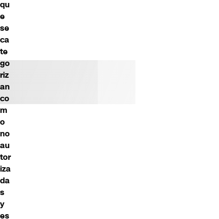
qu
e
se
ca
te
go
riz
an
co
m
o
no
au
tor
iza
da
s
y
es