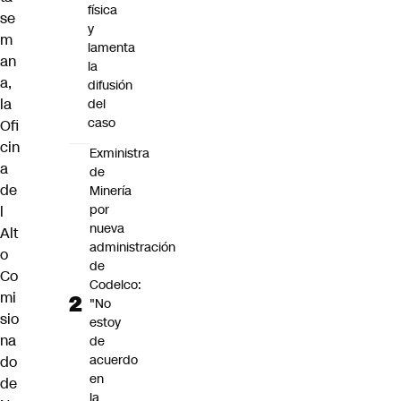
física
se
y
m
lamenta
an
la
a,
difusión
la
del
caso
Ofi
cin
Exministra
a
de
de
Minería
por
l
nueva
Alt
administración
o
de
Co
Codelco:
mi
"No
sio
estoy
na
de
acuerdo
do
en
de
la