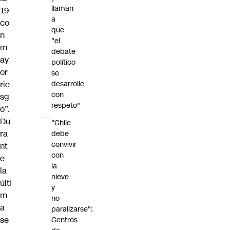
llaman
19
a
co
que
n
"el
m
debate
ay
político
or
se
rie
desarrolle
con
sg
respeto"
o”.
Du
"Chile
ra
debe
convivir
nt
con
e
la
la
nieve
últi
y
m
no
a
paralizarse":
se
Centros