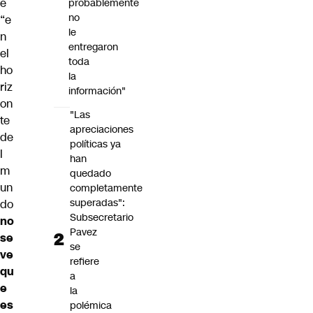
e
probablemente
no
“e
le
n
entregaron
el
toda
ho
la
riz
información"
on
"Las
te
apreciaciones
de
políticas ya
l
han
m
quedado
un
completamente
superadas":
do
Subsecretario
no
Pavez
se
se
ve
refiere
qu
a
e
la
es
polémica