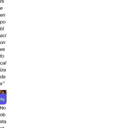
rs
e
en
po
bl
aci
on
es
fo
cal
iza
da
s”
No
ob
sta