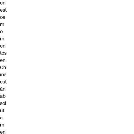
en
est
os
m
o
m
en
tos
en
Ch
ina
est
án
ab
sol
ut
a
m
en