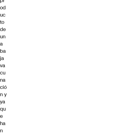
pr
od
uc
to
de
un
a
ba
ja
va
cu
na
ció
n y
ya
qu
e
ha
n