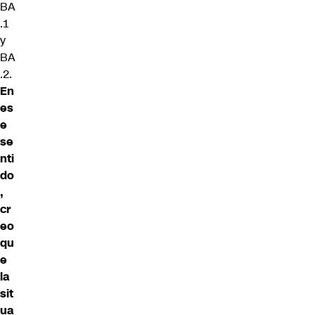
BA
.1
y
BA
.2.
En
es
e
se
nti
do
,
cr
eo
qu
e
la
sit
ua