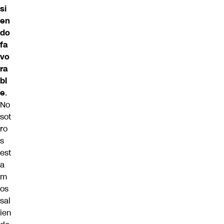
si
en
do
fa
vo
ra
bl
e
.
No
sot
ro
s
est
a
m
os
sal
ien