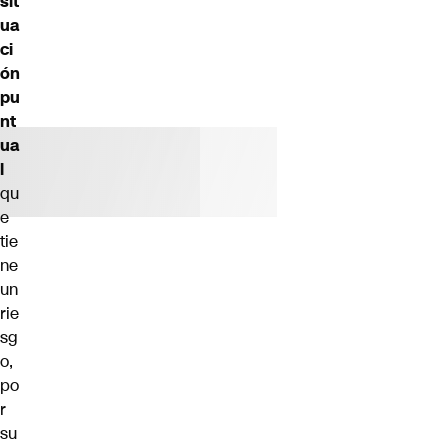
sit
ua
ci
ón
pu
nt
ua
l
qu
e
tie
ne
un
rie
sg
o,
po
r
su