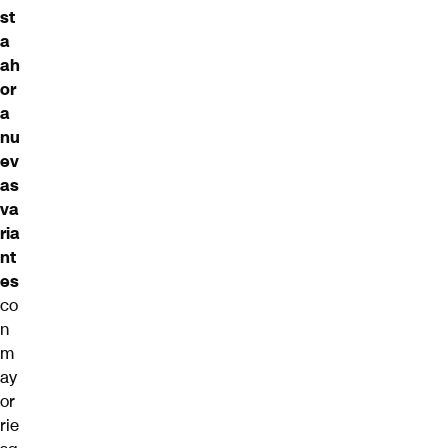
st
a
ah
or
a
nu
ev
as
va
ria
nt
es
co
n
m
ay
or
rie