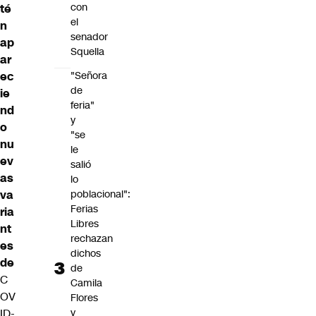
con
té
el
n
senador
ap
Squella
ar
ec
"Señora
de
ie
feria"
nd
y
o
"se
nu
le
ev
salió
as
lo
va
poblacional":
Ferias
ria
Libres
nt
rechazan
es
dichos
de
de
C
Camila
OV
Flores
ID-
y