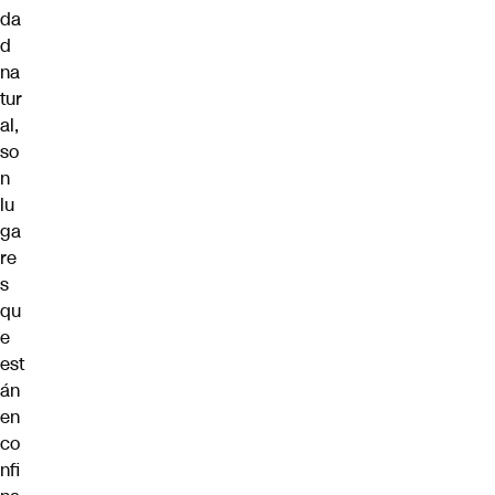
da
d
na
tur
al,
so
n
lu
ga
re
s
qu
e
est
án
en
co
nfi