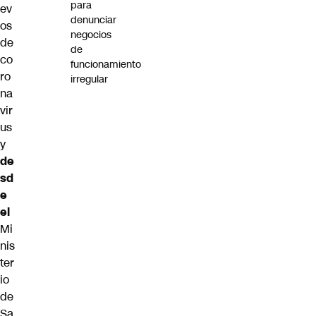
para
ev
denunciar
os
negocios
de
de
co
funcionamiento
ro
irregular
na
vir
us
y
de
sd
e
el
Mi
nis
ter
io
de
Sa