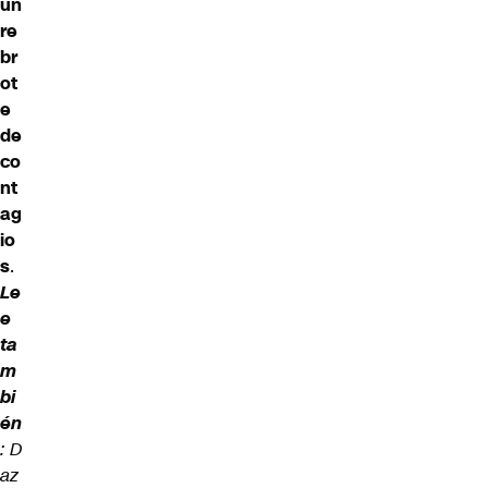
un
re
br
ot
e
de
co
nt
ag
io
s
.
Le
e
ta
m
bi
én
:
D
az