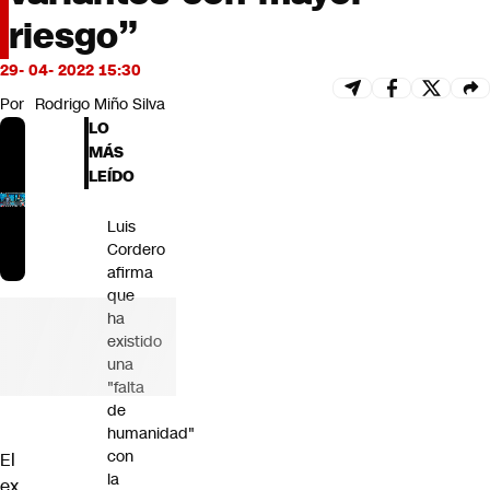
Futuro 360
riesgo”
Opinión
29- 04- 2022 15:30
Por
Rodrigo Miño Silva
LO
MÁS
LEÍDO
Luis
Cordero
afirma
que
ha
existido
una
"falta
de
humanidad"
con
El
la
ex