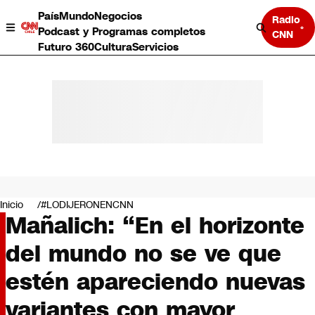
País
Mundo
Negocios
Radio
Podcast y Programas completos
CNN
Futuro 360
Cultura
Servicios
País
Mundo
Negocios
Inicio
#LODIJERONENCNN
Mañalich: “En el horizonte
Deportes
Programas completos
del mundo no se ve que
Cultura
Servicios
estén apareciendo nuevas
Bits
CNN Data
variantes con mayor
CNN tiempo