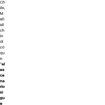
Ch
ile
,
M
añ
ali
ch
in
di
có
qu
e
“
el
es
ce
na
rio
si
gu
e