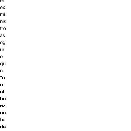
el
ex
mi
nis
tro
as
eg
ur
ó
qu
e
“
e
n
el
ho
riz
on
te
de