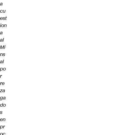
a
cu
est
ion
a
al
Mi
ns
al
po
r
re
za
ga
do
s
en
pr
oc