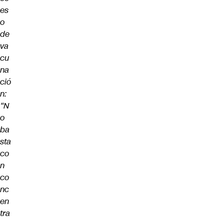
es
o
de
va
cu
na
ció
n:
“N
o
ba
sta
co
n
co
nc
en
tra