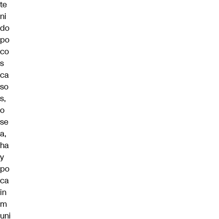
te
ni
do
po
co
s
ca
so
s,
o
se
a,
ha
y
po
ca
in
m
uni