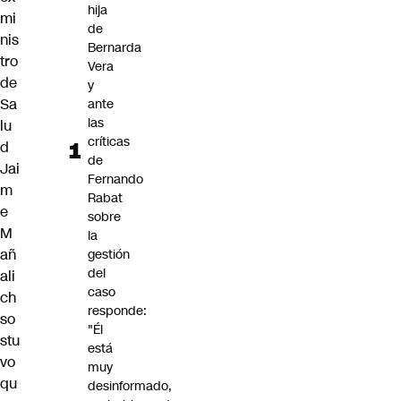
hija
mi
de
nis
Bernarda
tro
Vera
de
y
Sa
ante
las
lu
críticas
d
de
Jai
Fernando
m
Rabat
e
sobre
M
la
añ
gestión
del
ali
caso
ch
responde:
so
"Él
stu
está
vo
muy
qu
desinformado,