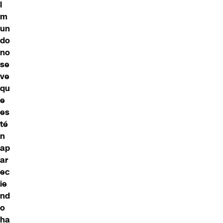
l
m
un
do
no
se
ve
qu
e
es
té
n
ap
ar
ec
ie
nd
o
ha