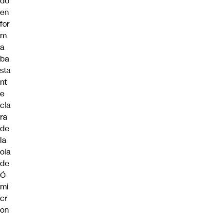
do
en
for
m
a
ba
sta
nt
e
cla
ra
de
la
ola
de
Ó
mi
cr
on