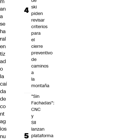
de
m
ski
an
piden
a
revisar
se
criterios
ha
para
ral
el
en
cierre
preventivo
tiz
de
ad
caminos
o
a
la
la
caí
montaña
da
"Sin
de
Fachadas":
co
CNC
nt
y
ag
SII
ios
lanzan
plataforma
nu