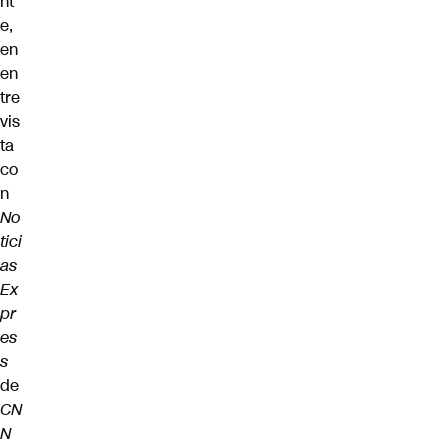
nt
e,
en
en
tre
vis
ta
co
n
No
tici
as
Ex
pr
es
s
de
CN
N