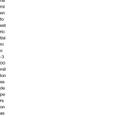
na
mi
en
to
est
ric
tísi
m
o
-3
00
mil
lon
es
de
pe
rs
on
as