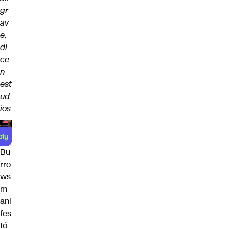
gr
av
e,
di
ce
n
est
ud
ios
Bu
rro
ws
m
ani
fes
tó