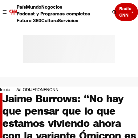
País
Mundo
Negocios
Radio
Podcast y Programas completos
CNN
Futuro 360
Cultura
Servicios
País
Mundo
Negocios
Inicio
#LODIJERONENCNN
Jaime Burrows: “No hay
Deportes
Programas completos
que pensar que lo que
Cultura
Servicios
estamos viviendo ahora
Bits
CNN Data
con la variante Ómicron es
CNN tiempo