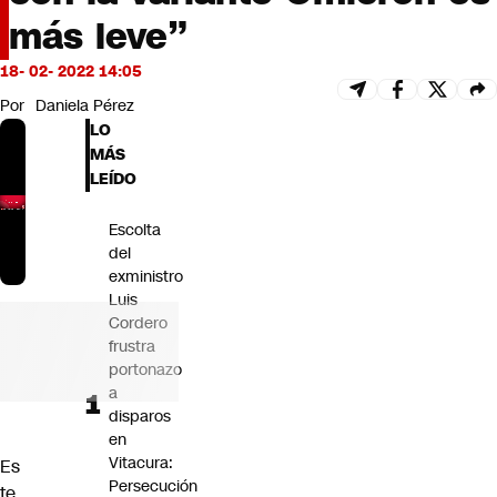
Futuro 360
más leve”
Opinión
18- 02- 2022 14:05
Por
Daniela Pérez
LO
MÁS
LEÍDO
Escolta
del
exministro
Luis
Cordero
frustra
portonazo
a
disparos
en
Vitacura:
Es
Persecución
te