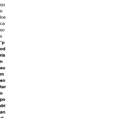
qu
e
los
ca
so
s
“
p
od
ría
n
au
m
en
tar
o
po
drí
an