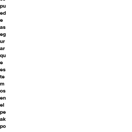
pu
ed
e
as
eg
ur
ar
qu
e
es
te
m
os
en
el
pe
ak
po