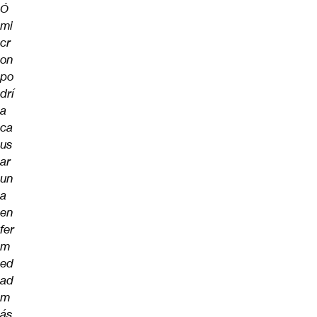
Ó
mi
cr
on
po
drí
a
ca
us
ar
un
a
en
fer
m
ed
ad
m
ás