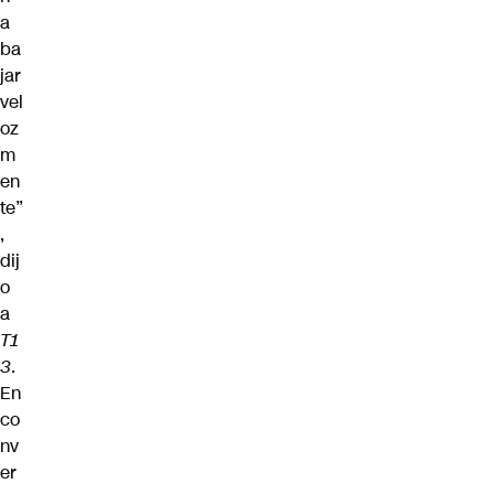
a
ba
jar
vel
oz
m
en
te”
,
dij
o
a
T1
3
.
En
co
nv
er