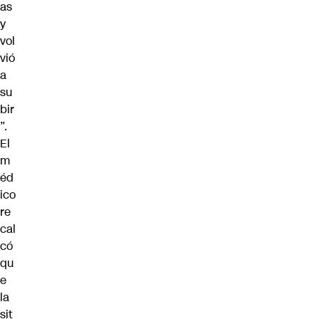
as
y
vol
vió
a
su
bir
”.
El
m
éd
ico
re
cal
có
qu
e
la
sit