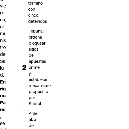
terminó
vie
con
rn
cinco
es,
detenidos
el
Tribunal
mi
ordena
nis
bloquear
tro
sitios
de
de
Sa
apuestas
online
lu
y
d,
establece
En
mecanismo
riq
propuesto
ue
por
Pa
Subtel
ris
Ante
,
alza
se
de