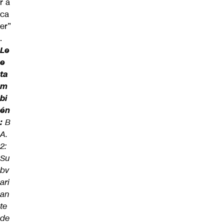
r a
ca
er”
.
Le
e
ta
m
bi
én
:
B
A.
2:
Su
bv
ari
an
te
de