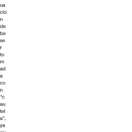
ua
ció
n
de
be
se
r
to
m
ad
a
co
n
“c
au
tel
a”,
ya