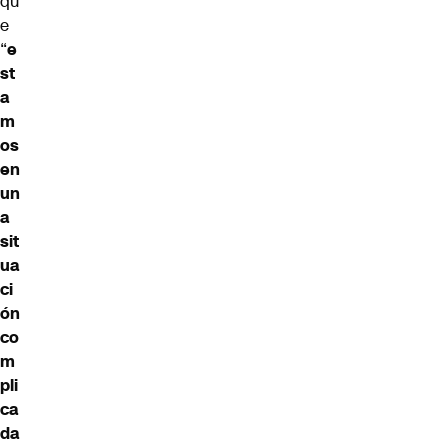
qu
e
“
e
st
a
m
os
en
un
a
sit
ua
ci
ón
co
m
pli
ca
da