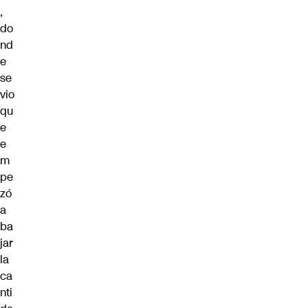
,
do
nd
e
se
vio
qu
e
e
m
pe
zó
a
ba
jar
la
ca
nti