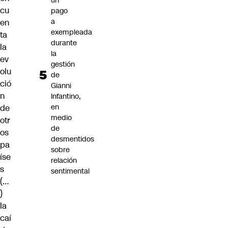
un
cu
pago
a
en
exempleada
ta
durante
la
la
ev
gestión
olu
de
ció
Gianni
n
Infantino,
en
de
medio
otr
de
os
desmentidos
pa
sobre
íse
relación
s
sentimental
(…
)
la
caí