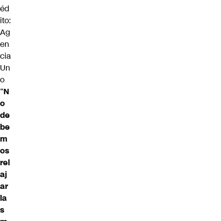
éd
ito:
Ag
en
cia
Un
o
“
N
o
de
be
m
os
rel
aj
ar
la
s