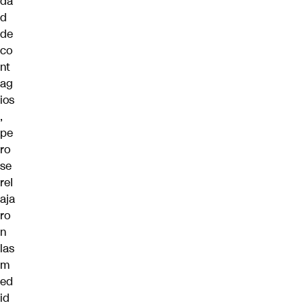
da
d
de
co
nt
ag
ios
,
pe
ro
se
rel
aja
ro
n
las
m
ed
id