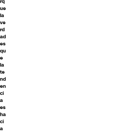
rq
ue
la
ve
rd
ad
es
qu
e
la
te
nd
en
ci
a
es
ha
ci
a