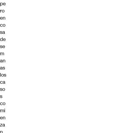
pe
ro
en
co
sa
de
se
m
an
as
los
ca
so
s
co
mi
en
za
n