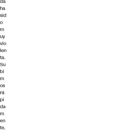
da
ha
sid
o
m
uy
vio
len
ta.
Su
bi
m
os
rá
pi
da
m
en
te,