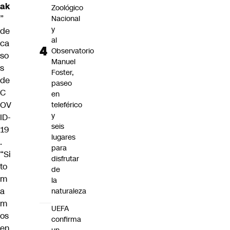
ak
Zoológico
”
Nacional
y
de
al
ca
Observatorio
so
Manuel
s
Foster,
de
paseo
C
en
OV
teleférico
y
ID-
seis
19
lugares
.
para
“Si
disfrutar
to
de
m
la
a
naturaleza
m
UEFA
os
confirma
en