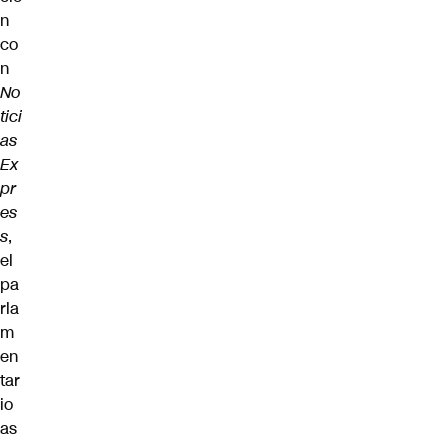
n
co
n
No
tici
as
Ex
pr
es
s
,
el
pa
rla
m
en
tar
io
as