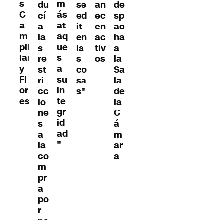
s
m
du
se
an
de
C
ás
cí
ed
ec
sp
a
at
a
it
en
ac
m
aq
la
en
ac
ha
pil
ue
s
la
tiv
a
lai
s
re
s
os
la
y
a
st
co
Sa
Fl
su
ri
sa
la
or
in
cc
s"
de
es
te
io
la
gr
ne
C
id
s
á
ad
a
m
"
la
ar
co
a
m
pr
a
po
r