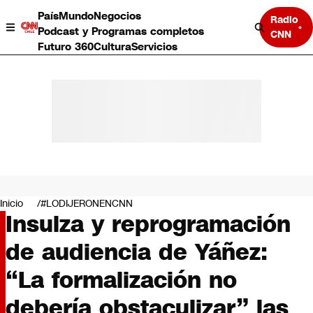
País
Mundo
Negocios
Radio
Podcast y Programas completos
CNN
Futuro 360
Cultura
Servicios
País
Mundo
Negocios
Inicio
#LODIJERONENCNN
Insulza y reprogramación
Deportes
Programas completos
de audiencia de Yáñez:
Cultura
Servicios
“La formalización no
Bits
CNN Data
debería obstaculizar” las
CNN tiempo