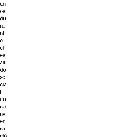
an
os
du
ra
nt
e
el
est
alli
do
so
cia
l.
En
co
nv
er
sa
ció