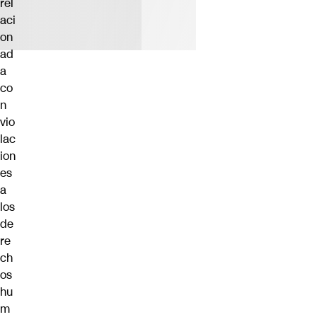
rel
aci
on
ad
a
co
n
vio
lac
ion
es
a
los
de
re
ch
os
hu
m