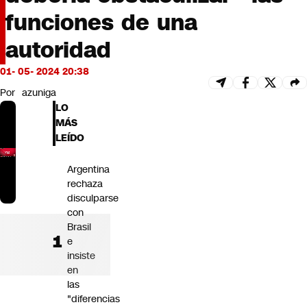
Futuro 360
funciones de una
Opinión
autoridad
01- 05- 2024 20:38
Por
azuniga
LO
MÁS
LEÍDO
Argentina
rechaza
disculparse
con
Brasil
e
insiste
en
las
"diferencias