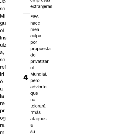
empresas
Jo
extranjeras
sé
Mi
FIFA
gu
hace
mea
el
culpa
Ins
por
ulz
propuesta
a
,
de
se
privatizar
ref
el
iri
Mundial,
pero
ó
advierte
a
que
la
no
re
tolerará
pr
"más
og
ataques
ra
a
su
m