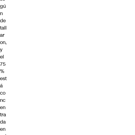
gú
n
de
tall
ar
on,
y
el
75
%
est
á
co
nc
en
tra
da
en