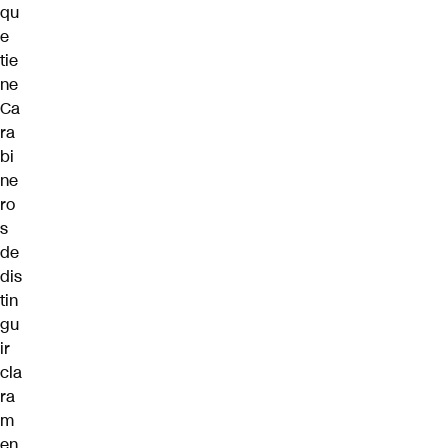
qu
e
tie
ne
Ca
ra
bi
ne
ro
s
de
dis
tin
gu
ir
cla
ra
m
en