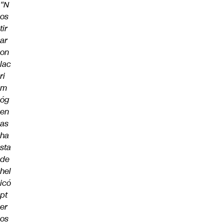
“N
os
tir
ar
on
lac
ri
m
óg
en
as
ha
sta
de
hel
icó
pt
er
os