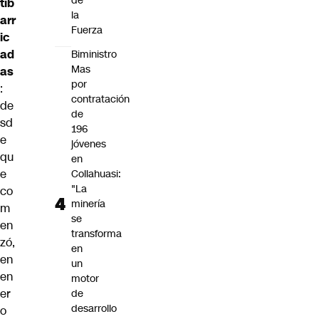
de
tib
la
arr
Fuerza
ic
ad
Biministro
Mas
as
por
:
contratación
de
de
sd
196
e
jóvenes
qu
en
e
Collahuasi:
"La
co
minería
m
se
en
transforma
zó,
en
en
un
en
motor
er
de
desarrollo
o