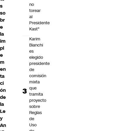
no
s
torear
so
al
br
Presidente
e
Kast"
la
Karim
im
Bianchi
pl
es
e
elegido
m
presidente
en
de
ta
comisión
mixta
ci
que
ón
tramita
de
proyecto
la
sobre
Le
Reglas
y
de
An
Uso