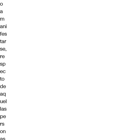
o
a
m
ani
fes
tar
se,
re
sp
ec
to
de
aq
uel
las
pe
rs
on
as