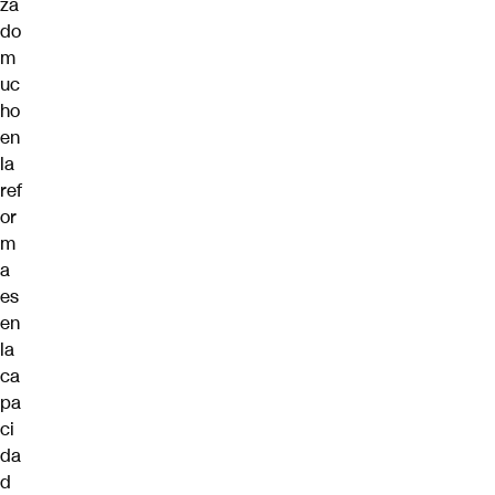
za
do
m
uc
ho
en
la
ref
or
m
a
es
en
la
ca
pa
ci
da
d