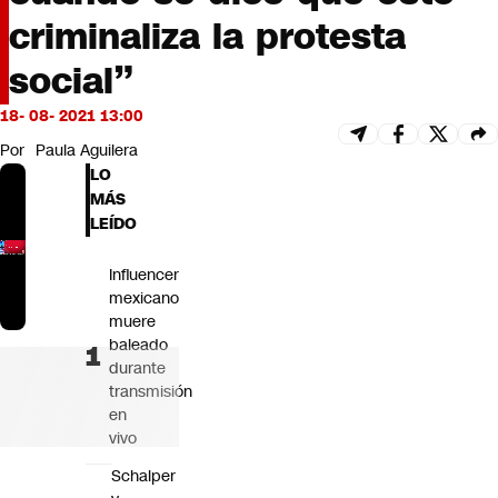
Futuro 360
criminaliza la protesta
Opinión
social”
18- 08- 2021 13:00
Por
Paula Aguilera
LO
MÁS
LEÍDO
Influencer
mexicano
muere
baleado
durante
transmisión
en
vivo
Schalper