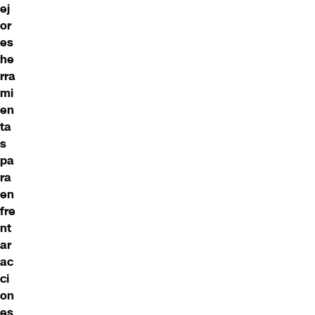
ej
or
es
he
rra
mi
en
ta
s
pa
ra
en
fre
nt
ar
ac
ci
on
es