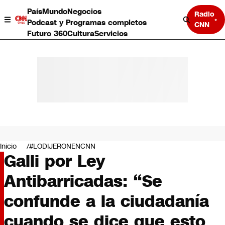
País
Mundo
Negocios
Radio
Podcast y Programas completos
CNN
Futuro 360
Cultura
Servicios
País
Mundo
Negocios
Inicio
#LODIJERONENCNN
Galli por Ley
Deportes
Programas completos
Antibarricadas: “Se
Cultura
Servicios
confunde a la ciudadanía
Bits
CNN Data
cuando se dice que esto
CNN tiempo