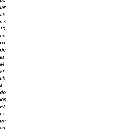
ud
ian
tile
s a
10
añ
os
de
la
M
ar
ch
a
de
los
Pa
ra
gu
as: