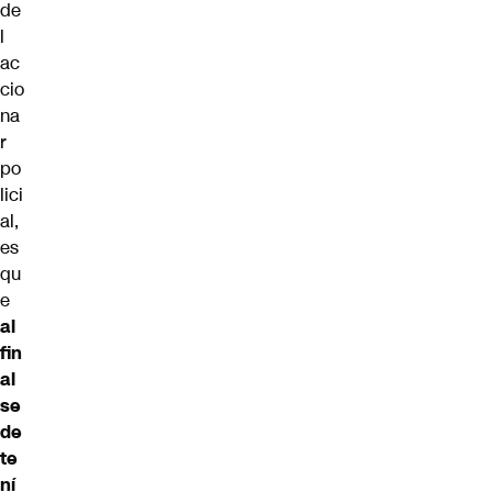
de
l
ac
cio
na
r
po
lici
al,
es
qu
e
al
fin
al
se
de
te
ní