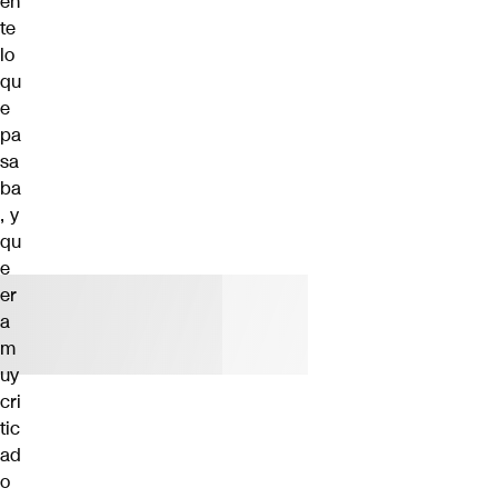
en
te
lo
qu
e
pa
sa
ba
, y
qu
e
er
a
m
uy
cri
tic
ad
o