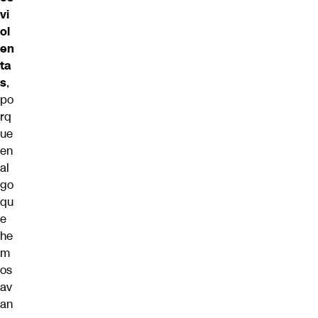
vi
ol
en
ta
s
,
po
rq
ue
en
al
go
qu
e
he
m
os
av
an