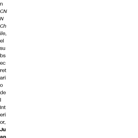
n
CN
N
Ch
ile
,
el
su
bs
ec
ret
ari
o
de
l
Int
eri
or,
Ju
an