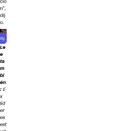
ció
n”,
dij
o.
Le
e
ta
m
bi
én
:
E
x
líd
er
es
est