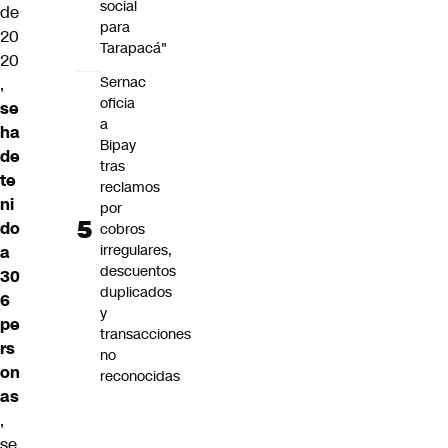
social
de
para
20
Tarapacá"
20
Sernac
,
oficia
se
a
ha
Bipay
de
tras
te
reclamos
ni
por
do
cobros
irregulares,
a
descuentos
30
duplicados
6
y
pe
transacciones
rs
no
on
reconocidas
as
,
se