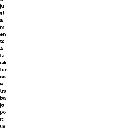
ju
st
a
m
en
te
a
fa
cili
tar
es
e
tra
ba
jo
po
rq
ue