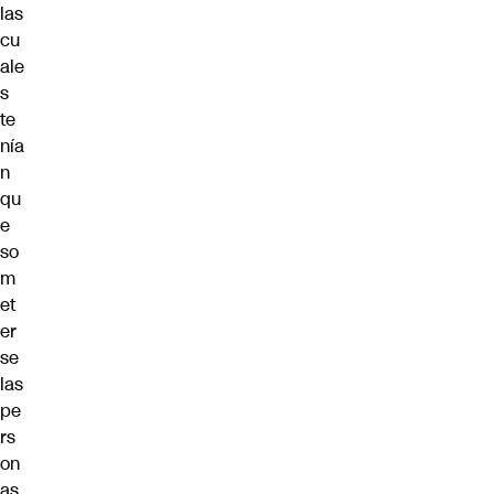
las
cu
ale
s
te
nía
n
qu
e
so
m
et
er
se
las
pe
rs
on
as