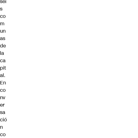
sei
s
co
m
un
as
de
la
ca
pit
al.
En
co
nv
er
sa
ció
n
co