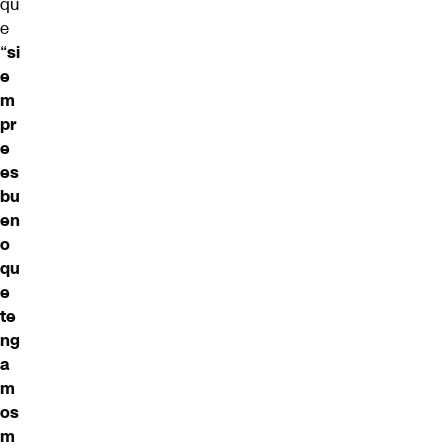
qu
e
“
si
e
m
pr
e
es
bu
en
o
qu
e
te
ng
a
m
os
m