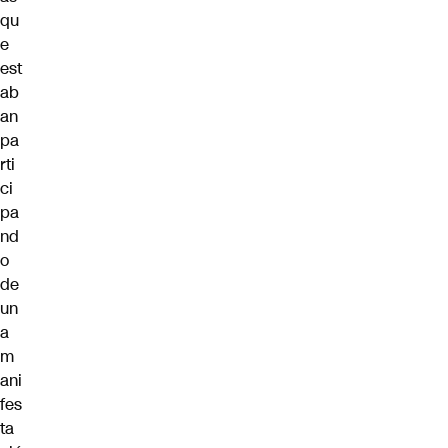
qu
e
est
ab
an
pa
rti
ci
pa
nd
o
de
un
a
m
ani
fes
ta