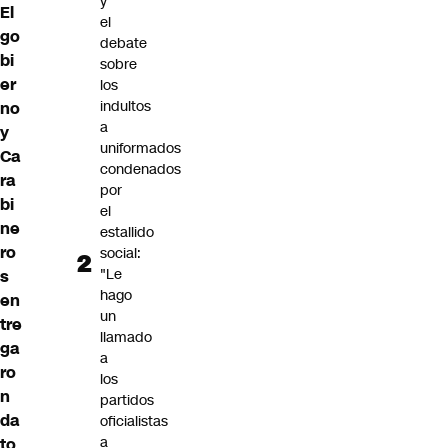
y
El
el
go
debate
bi
sobre
er
los
indultos
no
a
y
uniformados
Ca
condenados
ra
por
bi
el
ne
estallido
ro
social:
"Le
s
hago
en
un
tre
llamado
ga
a
ro
los
n
partidos
da
oficialistas
a
to