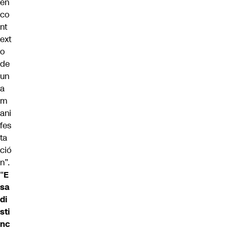
en
co
nt
ext
o
de
un
a
m
ani
fes
ta
ció
n”.
“
E
sa
di
sti
nc