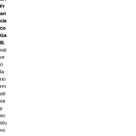
Fr
an
cis
co
Ga
lli
,
val
or
ó
la
no
rm
ati
va
y
so
stu
vo