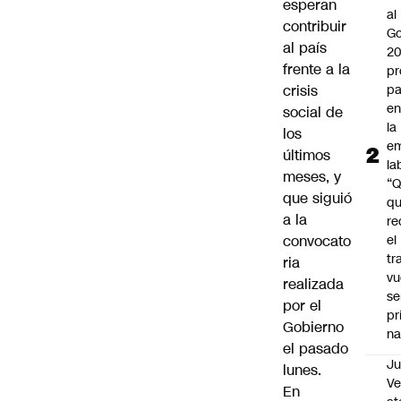
esperan
al
contribuir
Go
al país
2
frente a la
pr
crisis
pa
en
social de
la
los
em
últimos
la
meses, y
“
que siguió
q
a la
re
convocato
el
tr
ria
vu
realizada
se
por el
pr
Gobierno
na
el pasado
Ju
lunes.
V
En