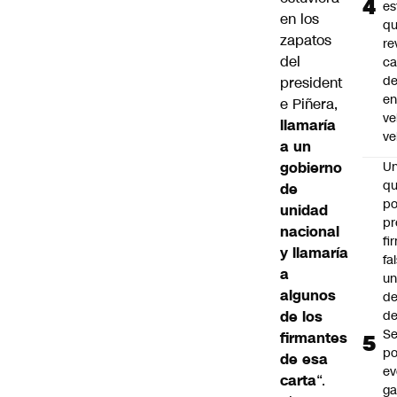
es
en los
q
zapatos
re
del
ca
d
president
e
e Piñera,
ve
llamaría
ve
a un
gobierno
U
qu
de
po
unidad
pr
nacional
fi
y llamaría
fa
a
u
algunos
de
de los
de
Se
firmantes
po
de esa
ev
carta
“.
ga