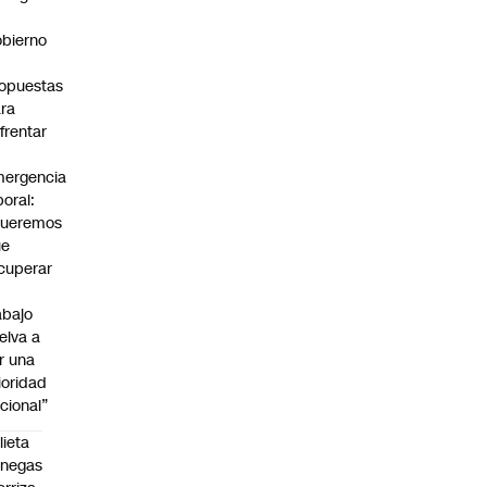
bierno
0
opuestas
ra
frentar
ergencia
boral:
Queremos
ue
cuperar
abajo
elva a
r una
ioridad
cional”
lieta
enegas