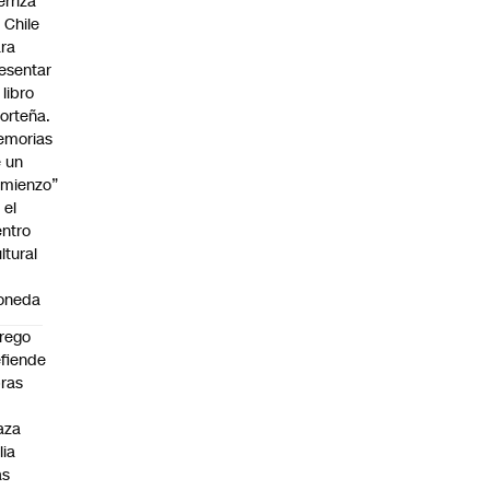
erriza
 Chile
ra
esentar
 libro
orteña.
emorias
 un
mienzo”
 el
ntro
ltural
a
oneda
rego
fiende
ras
n
aza
lia
as