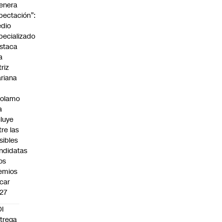
enera
pectación”:
dio
pecializado
staca
a
triz
riana
rolamo
a
cluye
tre las
sibles
ndidatas
los
emios
car
27
I
trega