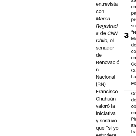
at
entrevista
en
con
pa
Marca
pr
Registrad
su
“N
a
de
CNN
M
Chile
, el
de
senador
co
de
en
Renovació
Ce
n
Cu
Nacional
L
M
(RN)
Francisco
Or
Chahuán
de
valoró la
ob
e
iniciativa
Pl
y sostuvo
Ita
que “si yo
tr
estuviera