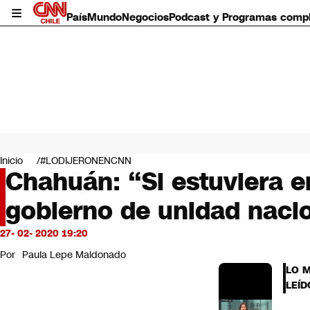
País
Mundo
Negocios
Podcast y Programas comp
País
Mundo
Inicio
#LODIJERONENCNN
Negocios
Chahuán: “Si estuviera en
Deportes
gobierno de unidad naci
Programas completos
Cultura
Servicios
27- 02- 2020 19:20
Bits
Por
Paula Lepe Maldonado
CNN Data
LO 
CNN tiempo
LEÍD
Futuro 360
Opinión