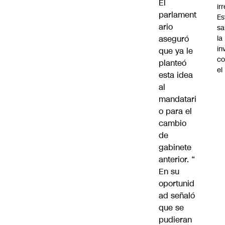
El
ir
parlament
Es
ario
sa
aseguró
la
in
que ya le
co
planteó
el
esta idea
al
mandatari
o para el
cambio
de
gabinete
anterior. “
En su
oportunid
ad señaló
que se
pudieran