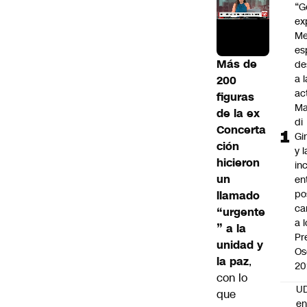
“G
ex
Me
es
Más de
de
a l
200
ac
figuras
Ma
de la ex
di
Concerta
Gi
ción
y l
hicieron
in
un
en
po
llamado
ca
“urgente
a 
” a la
Pr
unidad y
Os
la paz
,
20
con lo
UD
que
en