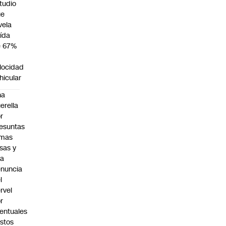
tudio
ue
vela
ída
e 67%
n
locidad
hicular
na
erella
r
esuntas
rmas
lsas y
na
nuncia
l
rvel
r
entuales
stos