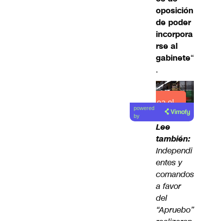
oposición
de poder
incorpora
rse al
gabinete
“
.
Lea el
powered
artículo
by
Lee
también:
Independi
entes y
comandos
a favor
del
“Apruebo”