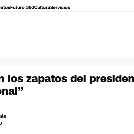
letos
Futuro 360
Cultura
Servicios
 los zapatos del presiden
onal”
MÁS
O