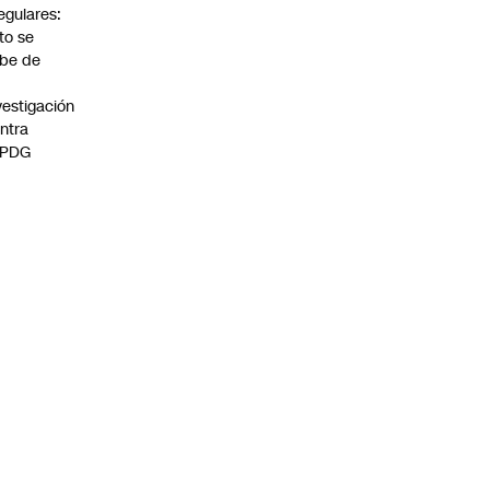
regulares:
to se
be de
vestigación
ntra
 PDG