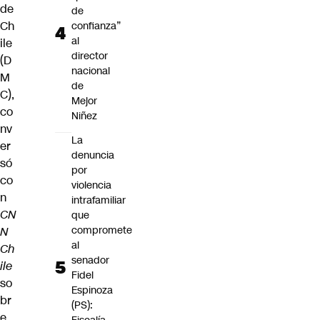
de
de
Ch
confianza”
al
ile
director
(D
nacional
M
de
C),
Mejor
co
Niñez
nv
La
er
denuncia
só
por
co
violencia
n
intrafamiliar
CN
que
compromete
N
al
Ch
senador
ile
Fidel
so
Espinoza
br
(PS):
e