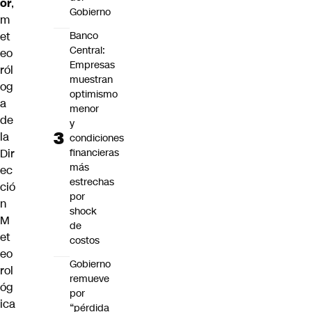
or
,
Gobierno
m
et
Banco
Central:
eo
Empresas
ról
muestran
og
optimismo
a
menor
de
y
la
condiciones
Dir
financieras
más
ec
estrechas
ció
por
n
shock
M
de
et
costos
eo
Gobierno
rol
remueve
óg
por
ica
“pérdida