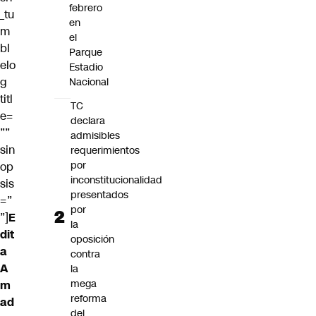
febrero
_tu
en
m
el
bl
Parque
elo
Estadio
g
Nacional
titl
TC
e=
declara
””
admisibles
sin
requerimientos
por
op
inconstitucionalidad
sis
presentados
=”
por
”]
E
la
dit
oposición
a
contra
A
la
mega
m
reforma
ad
del