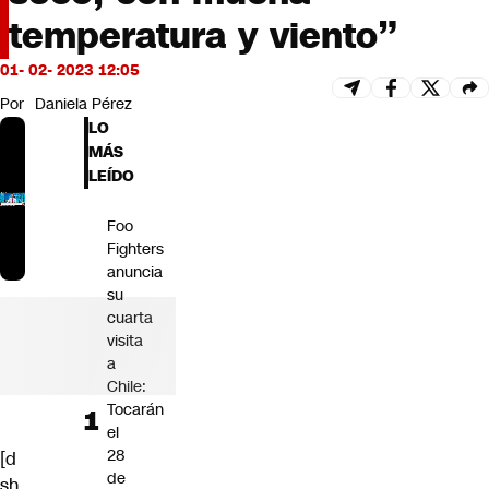
Futuro 360
temperatura y viento”
Opinión
01- 02- 2023 12:05
Por
Daniela Pérez
LO
MÁS
LEÍDO
Foo
Fighters
anuncia
su
cuarta
visita
a
Chile:
Tocarán
el
28
[d
de
sh