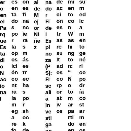
es
on
de
mi
su
al
na
er
en
es
ac
en
m
de
do
o
ta
fi
ci
to
ed
M
r
en
do
na
on
co
ic
ej
Fi
el
s
nc
es
n
a
or
de
Pa
po
ie
tr
W
m
Ni
l
rq
r
ra
as
as
en
ñe
Es
ue
la
s
re
hi
to
z
pi
Es
op
m
su
ng
ge
no
ta
os
ás
lt
to
né
za
di
ici
es
ad
n:
ri
(P
o
ón
tr
os
“
co
S):
N
co
ec
co
N
po
Fi
ac
nt
ha
rp
o
dr
sc
io
ra
s
or
to
ía
alí
na
la
po
at
m
co
a
l
m
r
iv
ar
st
in
eg
sh
os
pa
ar
ve
a
oc
rti
m
sti
re
k
do
en
ga
fo
de
en
os