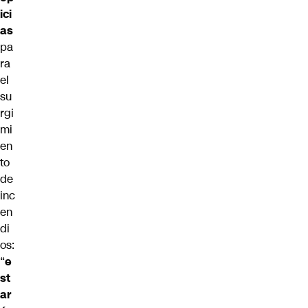
ici
as
pa
ra
el
su
rgi
mi
en
to
de
inc
en
di
os:
“
e
st
ar