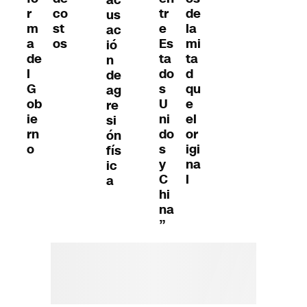
ac
r
co
tr
de
us
m
st
e
la
ac
a
os
Es
mi
ió
de
ta
ta
n
l
do
d
de
G
s
qu
ag
ob
U
e
re
ie
ni
el
si
rn
do
or
ón
o
s
igi
fís
y
na
ic
C
l
a
hi
na
”