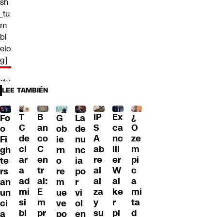
sh
_tu
m
bl
elo
g]
LEE TAMBIÉN
T
B
IP
Ex
¿
G
La
Fo
C
an
S
ca
O
ob
de
o
de
co
A
nc
ze
ie
nu
Fi
cl
C
ab
ill
m
rn
nc
gh
ar
en
re
er
pi
o
ia
te
a
tr
al
W
c
re
po
rs
ad
al:
al
al
a
m
r
an
mi
E
za
ke
mi
ue
vi
un
si
m
y
r
ta
ve
ol
ci
bl
pr
su
pi
d
po
en
a