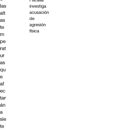
Fiscalía
las
investiga
acusación
alt
de
as
agresión
te
física
m
pe
rat
ur
as
qu
e
af
ec
tar
án
a
sie
te