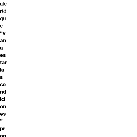
ale
rtó
qu
e
“v
an
a
es
tar
la
s
co
nd
ici
on
es
”
pr
op