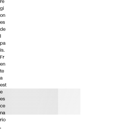
re
gi
on
es
de
l
pa
ís.
Fr
en
te
a
est
e
es
ce
na
rio
,