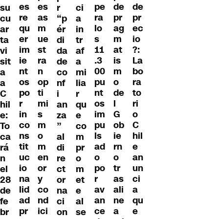
es
es
pe
de
de
r
ci
su
re
as
ra
pr
pr
“p
a
cu
qu
m
lo
ag
ec
ér
in
ar
er
ue
s
m
io
di
tr
ta
im
st
11
at
?:
da
af
vi
ie
ra
.3
is
La
de
a
sit
nt
n
00
m
bo
co
mi
a
os
op
pu
o
ra
nf
lia
a
po
ti
nt
de
to
i
r
C
r
mi
os
l
ri
an
qu
hil
in
s
im
G
o
za
e
e:
co
m
pu
ob
C
”
co
To
ns
o
ls
ie
hil
al
m
ca
tit
m
ad
rn
e
di
pr
rá
uc
en
o
o
an
re
o
n
io
or
po
tr
un
ct
m
el
na
y
r
as
ci
or
et
28
lid
co
av
ali
a
na
e
de
ad
nd
an
ne
qu
ci
al
fe
pr
ici
ce
a
e
on
se
br