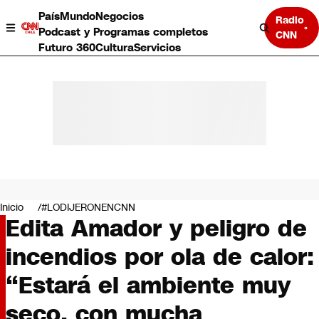
País
Mundo
Negocios
Radio
Podcast y Programas completos
CNN
Futuro 360
Cultura
Servicios
País
Mundo
Negocios
Inicio
#LODIJERONENCNN
Edita Amador y peligro de
Deportes
Programas completos
incendios por ola de calor:
Cultura
Servicios
“Estará el ambiente muy
Bits
CNN Data
seco, con mucha
CNN tiempo