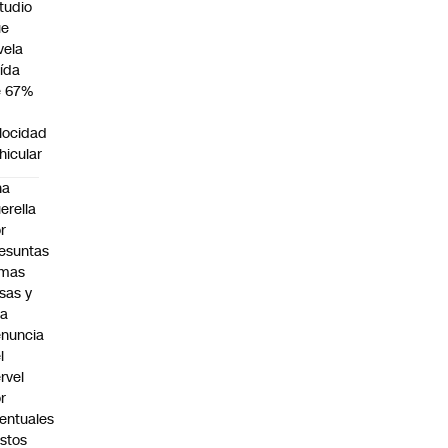
tudio
ue
vela
ída
e 67%
n
locidad
hicular
na
erella
r
esuntas
rmas
lsas y
na
nuncia
l
rvel
r
entuales
stos