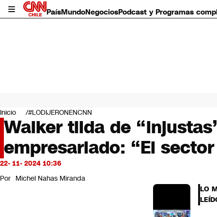
País
Mundo
Negocios
Podcast y Programas comp
País
Mundo
Inicio
#LODIJERONENCNN
Negocios
Walker tilda de “injustas
Deportes
empresariado: “El secto
Programas completos
Cultura
Servicios
22- 11- 2024 10:36
Bits
Por
Michel Nahas Miranda
CNN Data
LO 
CNN tiempo
LEÍD
Futuro 360
Opinión