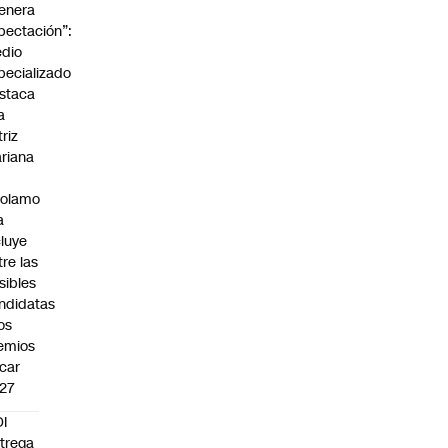
enera
pectación”:
dio
pecializado
staca
a
triz
riana
rolamo
a
cluye
tre las
sibles
ndidatas
los
emios
car
27
I
trega