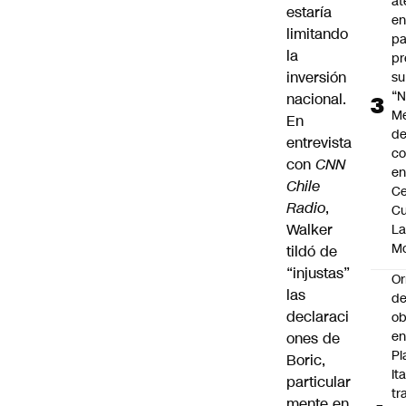
at
estaría
en
limitando
pa
la
pr
inversión
su
“N
nacional.
M
En
de
entrevista
co
con
CNN
en
Chile
Ce
Radio
,
Cu
Walker
L
M
tildó de
“injustas”
Or
las
de
declaraci
ob
e
ones de
Pl
Boric,
Ita
particular
tr
mente en