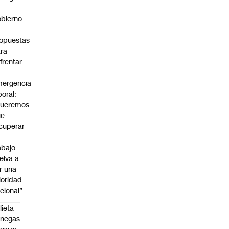
bierno
0
opuestas
ra
frentar
ergencia
boral:
Queremos
ue
cuperar
abajo
elva a
r una
ioridad
cional”
lieta
enegas