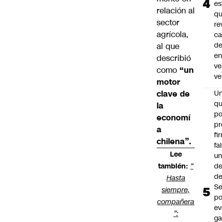
es
relación al
q
sector
re
agrícola,
ca
d
al que
e
describió
ve
como
“un
ve
motor
clave de
U
qu
la
po
economí
pr
a
fi
chilena”.
fa
Lee
u
de
también:
“
de
Hasta
Se
siempre,
po
compañera
ev
”:
ga