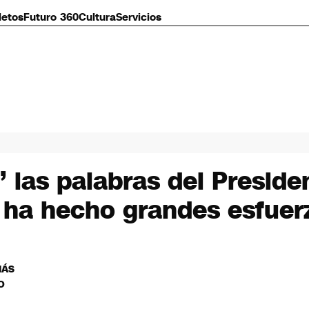
letos
Futuro 360
Cultura
Servicios
” las palabras del Preside
r ha hecho grandes esfuer
MÁS
O