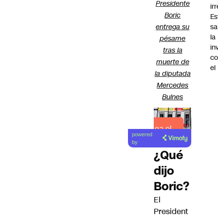
Presidente
ir
Boric
Es
sa
entrega su
la
pésame
in
tras la
co
muerte de
el
la diputada
Mercedes
Bulnes
Lea el
powered
artículo
by
¿Qué
dijo
Boric?
El
President