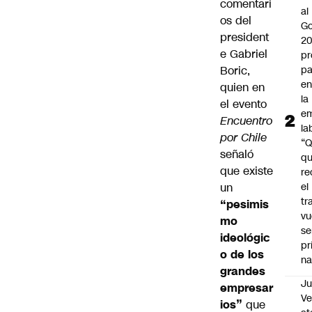
comentari
al
os del
Go
president
2
e Gabriel
pr
Boric,
pa
en
quien en
la
el evento
em
Encuentro
la
por Chile
“
señaló
q
que existe
re
un
el
tr
“pesimis
vu
mo
se
ideológic
pr
o de los
na
grandes
Ju
empresar
V
ios”
que