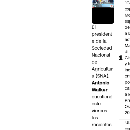
“G
ex
Me
es
El
de
a l
president
ac
e de la
Ma
Sociedad
di
Nacional
Gi
de
y l
Agricultur
in
a (SNA),
en
po
Antonio
ca
Walker
,
a 
cuestionó
Pr
este
Os
viernes
20
los
UD
recientes
en