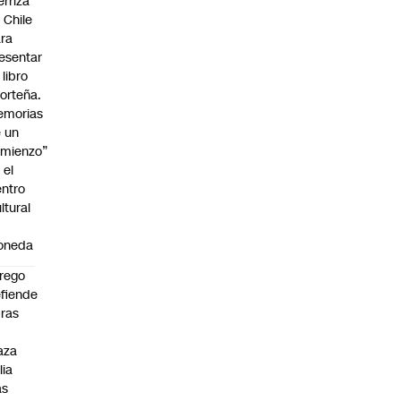
erriza
 Chile
ra
esentar
 libro
orteña.
emorias
 un
mienzo”
 el
ntro
ltural
a
oneda
rego
fiende
ras
n
aza
lia
as