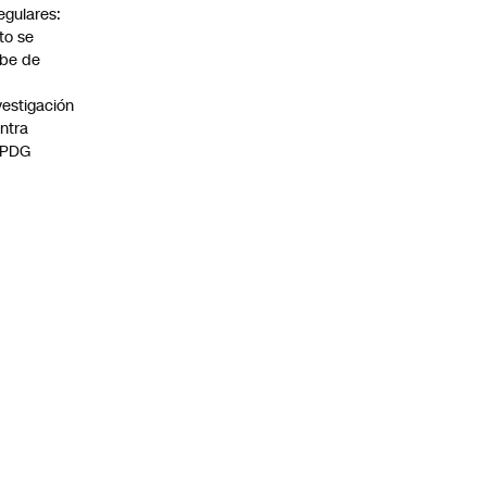
regulares:
to se
be de
vestigación
ntra
 PDG