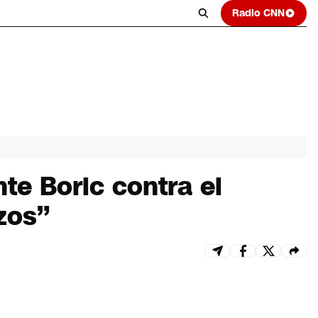
Radio CNN
nte Boric contra el
zos”