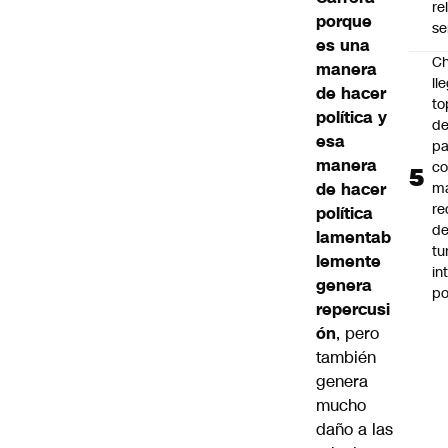
re
porque
se
es una
Ch
manera
ll
de hacer
to
política y
de
esa
pa
manera
c
de hacer
m
re
política
de
lamentab
tu
lemente
in
genera
p
repercusi
ón
, pero
también
genera
mucho
daño a las