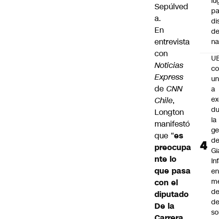
lu
Sepúlved
pa
a.
di
En
de
entrevista
na
con
U
Noticias
co
Express
un
de
CNN
a
e
Chile
,
du
Longton
la
manifestó
ge
que “
es
d
preocupa
Gi
nte lo
In
que pasa
e
m
con el
d
diputado
de
De la
so
Carrera