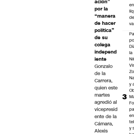
ación”
e
por la
lí
“manera
d
de hacer
v
política”
P
de su
po
colega
Dí
independ
la
iente
Ni
Vi
Gonzalo
Zo
de la
Na
Carrera
,
y 
quien este
Ob
martes
M
agredió al
Fo
vicepresid
p
e
ente de la
te
Cámara,
y 
Alexis