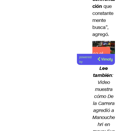
ción
que
constante
mente
busca”,
agregó.
Lea el
powered
artículo
by
Lee
también
:
Video
muestra
cómo De
la Carrera
agredió a
Manouche
hri en