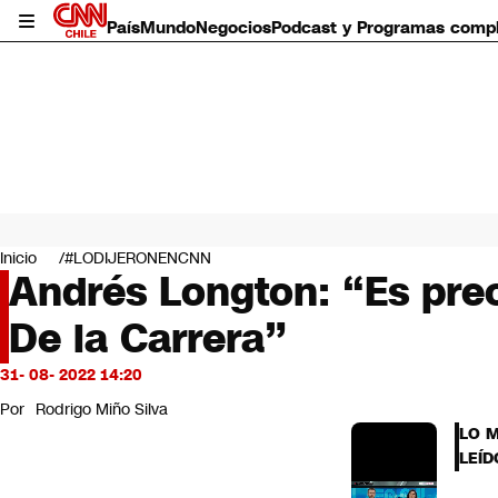
País
Mundo
Negocios
Podcast y Programas comp
País
Mundo
Inicio
#LODIJERONENCNN
Negocios
Andrés Longton: “Es preo
Deportes
De la Carrera”
Programas completos
Cultura
Servicios
31- 08- 2022 14:20
Bits
Por
Rodrigo Miño Silva
CNN Data
LO 
CNN tiempo
LEÍD
Futuro 360
Opinión