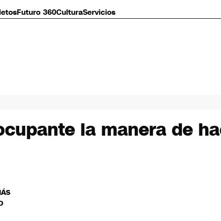
letos
Futuro 360
Cultura
Servicios
cupante la manera de hac
MÁS
O