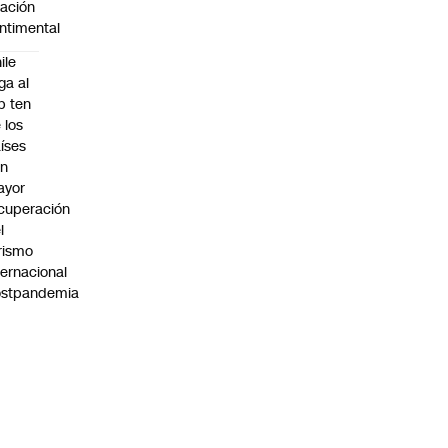
lación
ntimental
ile
ega al
p ten
 los
íses
on
ayor
cuperación
l
rismo
ternacional
ostpandemia