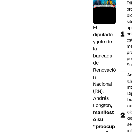
Tr
or
bl
si
El
ap
on
diputado
es
y jefe de
me
la
pr
bancada
po
de
Su
Renovació
An
n
al
Nacional
in
(RN),
Di
Andrés
b
Longton
,
ex
manifest
ci
d
ó su
se
“preocup
in